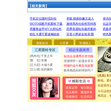
【相关新闻】
[圣诞节]
你太多，
搜狐短信
小灵通
性感丽人
要平安！
[圣诞节]
三星图铃专区
精品专题推荐
能正大光明
[周杰伦] 千里之外
短信企业通秀百变功能
都要快乐噢
[誓 言] 求佛
浪漫情怀一起漫步音乐
[圣诞节]
[王力宏] 大城小爱
同城约会今夜告别寂寞
如意,快乐
[王心凌] 花的嫁纱
敢来挑战你的球技吗？
[元旦]
看
断电。爱
精彩生活
你是我专
星座运势
每日财运
[元旦]
如
今日运程
花边新闻
魔鬼辞典
起；二是
桃花运，
情感测试
生活笑话
离。水晶
[元旦]
当
泣，这痛