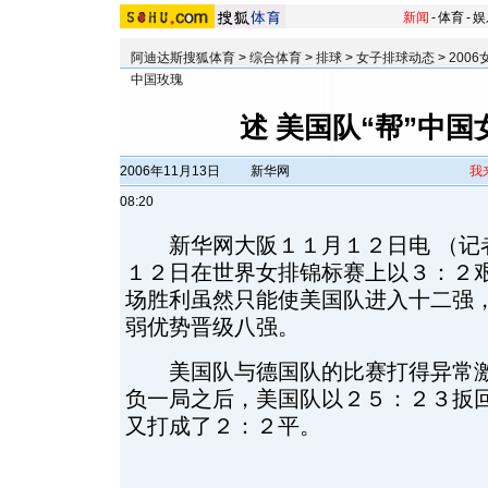
新闻
-
体育
-
娱
阿迪达斯搜狐体育
>
综合体育
>
排球
>
女子排球动态
>
200
中国玫瑰
述 美国队“帮”中
2006年11月13日
新华网
我
08:20
新华网大阪１１月１２日电 （记
１２日在世界女排锦标赛上以３：２
场胜利虽然只能使美国队进入十二强
弱优势晋级八强。
美国队与德国队的比赛打得异常激
负一局之后，美国队以２５：２３扳
又打成了２：２平。