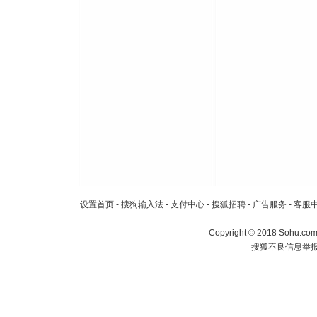
泣，这痛
卖了。水
[春节]
风
颜！冬去
道一声平
[春节]
传
片叶子是
送你一棵
设置首页
-
搜狗输入法
-
支付中心
-
搜狐招聘
-
广告服务
-
客服
Copyright
©
2018 Sohu.com 
搜狐不良信息举