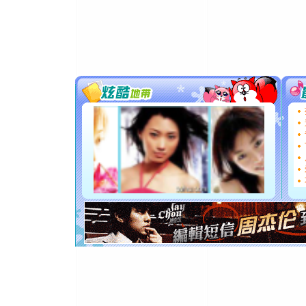
卖了。水
[春节]
风
颜！冬去
道一声平
[春节]
传
片叶子是
送你一棵
[圣诞节]
你太多，
要平安！
[圣诞节]
能正大光明
都要快乐噢
[圣诞节]
如意,快乐
[元旦]
看
断电。爱
你是我专
[元旦]
如
起；二是
离。水晶
[元旦]
当