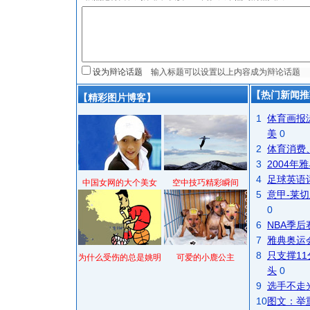
设为辩论话题
【热门新闻推
【精彩图片博客】
1
体育画报
美
0
2
体育消费
3
2004
4
足球英语
中国女网的大个美女
空中技巧精彩瞬间
5
意甲-莱切
0
6
NBA季
7
雅典奥运
8
只支撑1
为什么受伤的总是姚明
可爱的小鹿公主
头
0
9
选手不走
10
图文：举