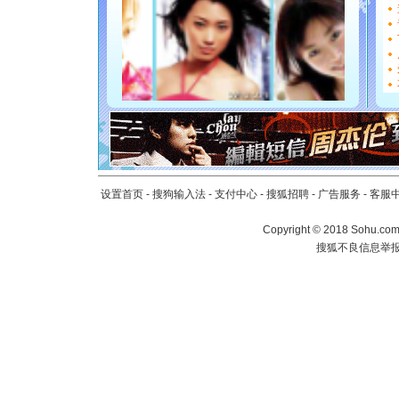
要平安！
[圣诞节]
能正大光明
都要快乐噢
[圣诞节]
如意,快乐
[元旦]
看
断电。爱
你是我专
[元旦]
如
起；二是
设置首页
-
搜狗输入法
-
支付中心
-
搜狐招聘
-
广告服务
-
客服
离。水晶
[元旦]
当
Copyright
©
2018 Sohu.com 
泣，这痛
搜狐不良信息举
卖了。水
[春节]
风
颜！冬去
道一声平
[春节]
传
片叶子是
送你一棵