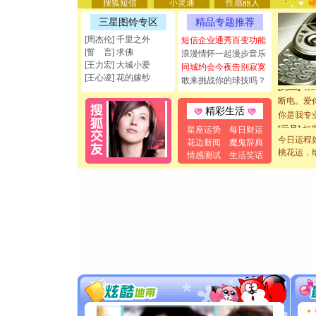
搜狐短信
小灵通
性感丽人
[圣诞节]
三星图铃专区
精品专题推荐
能正大光明
都要快乐噢
[周杰伦] 千里之外
短信企业通秀百变功能
[誓 言] 求佛
[圣诞节]
浪漫情怀一起漫步音乐
[王力宏] 大城小爱
如意,快乐
同城约会今夜告别寂寞
[王心凌] 花的嫁纱
敢来挑战你的球技吗？
[元旦]
看
断电。爱
你是我专
精彩生活
[元旦]
如
星座运势
每日财运
起；二是
今日运程
花边新闻
魔鬼辞典
离。水晶
桃花运，
情感测试
生活笑话
[元旦]
当
泣，这痛
卖了。水
[春节]
风
颜！冬去
道一声平
[春节]
传
片叶子是
送你一棵
[圣诞节]
你太多，