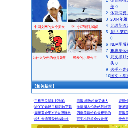
1
体育画报
美
0
2
体育消费
3
2004
4
足球英语
中国女网的大个美女
空中技巧精彩瞬间
5
意甲-莱切
0
6
NBA季
7
雅典奥运
8
只支撑1
为什么受伤的总是姚明
可爱的小鹿公主
头
0
9
选手不走
10
图文：举
【相关新闻】
[圣诞节]
你太多，
要平安！