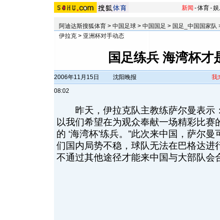
新闻
-
体育
-
娱
阿迪达斯搜狐体育
>
中国足球
>
中国国足
>
国足_中国国家队
伊拉克
>
亚洲杯对手动态
国足练兵 海湾杯才
2006年11月15日
沈阳晚报
我
08:02
昨天，伊拉克队主教练萨尔曼表示：
以我们希望在为观众奉献一场精彩比赛
的 ‘海湾杯’练兵。”此次来中国，萨尔
们国内局势不稳，球队无法在巴格达进
不通过其他途径才能来中国与大部队会