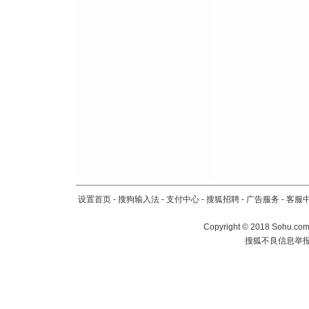
离。水晶
[元旦]
当
泣，这痛
卖了。水
[春节]
风
颜！冬去
道一声平
[春节]
传
片叶子是
送你一棵
设置首页
-
搜狗输入法
-
支付中心
-
搜狐招聘
-
广告服务
-
客服
Copyright
©
2018 Sohu.com 
搜狐不良信息举