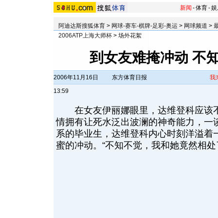
新闻
-
体育
-
娱
阿迪达斯搜狐体育
>
网球-赛车-棋牌-足彩-奥运
>
网球频道
>
2006ATP上海大师杯
>
场外花絮
到女友难掩冲动 不
2006年11月16日
东方体育日报
我
13:59
在女友伊丽娜眼里，达维登科应该不
情拥有让死水泛出波澜的神奇能力，一
系的毕业生，达维登科内心时刻洋溢着
蜜的冲动。“不知不觉，我和她竟然相处