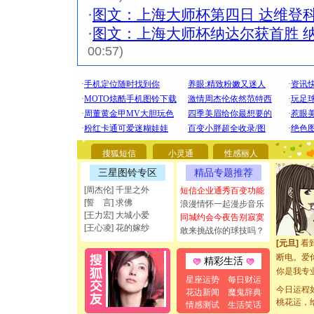
·
图文：上海大师杯第四日 达维登
·
图文：上海大师杯纳达尔获首胜 
00:57)
[圣诞节]
你太多，
搜狐短信
小灵通
性感丽人
要平安！
[圣诞节]
三星图铃专区
精品专题推荐
能正大光明
[周杰伦] 千里之外
短信企业通秀百变功能
都要快乐噢
[誓 言] 求佛
浪漫情怀一起漫步音乐
[圣诞节]
[王力宏] 大城小爱
同城约会今夜告别寂寞
如意,快乐
[王心凌] 花的嫁纱
敢来挑战你的球技吗？
[元旦]
看
断电。爱
精彩生活
你是我专
星座运势
每日财运
[元旦]
如
今日运程
花边新闻
魔鬼辞典
起；二是
桃花运，
情感测试
生活笑话
离。水晶