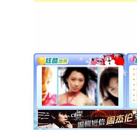
[元旦]
当
泣，这痛
卖了。水
[春节]
风
颜！冬去
道一声平
[春节]
传
片叶子是
送你一棵
[圣诞节]
你太多，
要平安！
[圣诞节]
能正大光明
都要快乐噢
[圣诞节]
如意,快乐
[元旦]
看
断电。爱
你是我专
[元旦]
如
起；二是