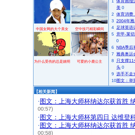
1
体育画报
美
0
2
体育消费
3
2004
4
足球英语
中国女网的大个美女
空中技巧精彩瞬间
5
意甲-莱切
0
6
NBA季
7
雅典奥运
8
只支撑1
为什么受伤的总是姚明
可爱的小鹿公主
头
0
9
选手不走
10
图文：举
【相关新闻】
·
图文：上海大师杯纳达尔获首胜 
00:57)
·
图文：上海大师杯第四日 达维登
·
图文：上海大师杯纳达尔获首胜 
00:58)