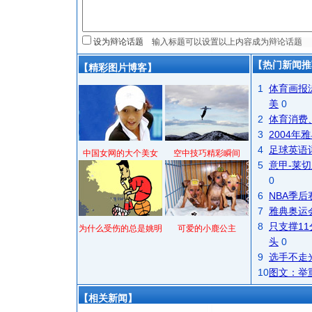
设为辩论话题
【热门新闻推
【精彩图片博客】
1
体育画报
美
0
2
体育消费
3
2004
4
足球英语
中国女网的大个美女
空中技巧精彩瞬间
5
意甲-莱切
0
6
NBA季
7
雅典奥运
8
只支撑1
为什么受伤的总是姚明
可爱的小鹿公主
头
0
9
选手不走
10
图文：举
【相关新闻】