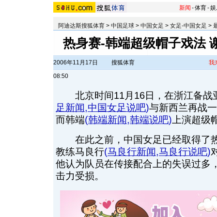
新闻
-
体育
-
娱
阿迪达斯搜狐体育
>
中国足球
>
中国女足
>
女足-中国女足
>
热身赛-韩端超级帽子戏法 
2006年11月17日
搜狐体育
我
08:50
北京时间11月16日，在浙江备战
足新闻
,
中国女足说吧
)
与新西兰再战一
而韩端
(
韩端新闻
,
韩端说吧
)
上演超级
在此之前，中国女足已经取得了热
教练马良行
(
马良行新闻
,
马良行说吧
)
他认为队员在传接配合上的失误过多
击力受损。