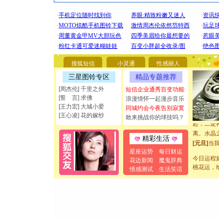
[圣诞节]
你太多，
要平安！
[圣诞节]
能正大光明
都要快乐噢
[圣诞节]
搜狐短信
小灵通
性感丽人
如意,快乐
三星图铃专区
精品专题推荐
[元旦]
看
[周杰伦] 千里之外
短信企业通秀百变功能
断电。爱
[誓 言] 求佛
浪漫情怀一起漫步音乐
你是我专
[王力宏] 大城小爱
同城约会今夜告别寂寞
[元旦]
如
[王心凌] 花的嫁纱
敢来挑战你的球技吗？
起；二是
离。水晶
精彩生活
[元旦]
当
泣，这痛
星座运势
每日财运
今日运程
卖了。水
花边新闻
魔鬼辞典
桃花运，
情感测试
生活笑话
[春节]
风
颜！冬去
道一声平
[春节]
传
片叶子是
送你一棵