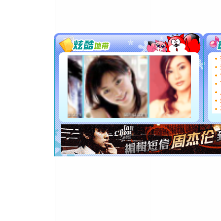
[圣诞节]
你太多，
要平安！
[圣诞节]
能正大光明
都要快乐噢
[圣诞节]
如意,快乐
[元旦]
看
断电。爱
你是我专
[元旦]
如
起；二是
离。水晶
[元旦]
当
泣，这痛
卖了。水
[春节]
风
颜！冬去
道一声平
[春节]
传
片叶子是