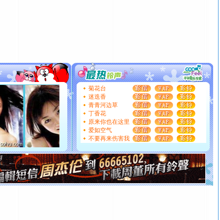
卖了。水晶之恋祝你新年快乐。
[春节]
风柔雨润好月圆，半岛铁盒伴身边，每日尽显开心
颜！冬去春来似水如烟，劳碌人生需尽欢！听一曲轻歌，
道一声平安！新年吉祥万事如愿
[春节]
传说薰衣草有四片叶子：第一片叶子是信仰，第二
片叶子是希望，第三片叶子是爱情，第四片叶子是幸运。
送你一棵薰衣草，愿你新年快乐！
[圣诞节]
圣诞节到了，想想没什么送给你的，又不打算给
你太多，只有给你五千万：千万快乐！千万要健康！千万
菊花台
要平安！千万要知足！千万不要忘记我！
迷迭香
青青河边草
[圣诞节]
不只这样的日子才会想起你,而是这样的日子才
丁香花
能正大光明地骚扰你,告诉你,圣诞要快乐!新年要快乐!天天
原来你也在这里
都要快乐噢!
爱如空气
[圣诞节]
奉上一颗祝福的心,在这个特别的日子里,愿幸福,
不要再来伤害我
如意,快乐,鲜花,一切美好的祝愿与你同在.圣诞快乐!
[元旦]
看到你我会触电；看不到你我要充电；没有你我会
断电。爱你是我职业，想你是我事业，抱你是我特长，吻
你是我专业！水晶之恋祝你新年快乐
[元旦]
如果上天让我许三个愿望，一是今生今世和你在一
起；二是再生再世和你在一起；三是三生三世和你不再分
离。水晶之恋祝你新年快乐
[元旦]
当我狠下心扭头离去那一刻，你在我身后无助地哭