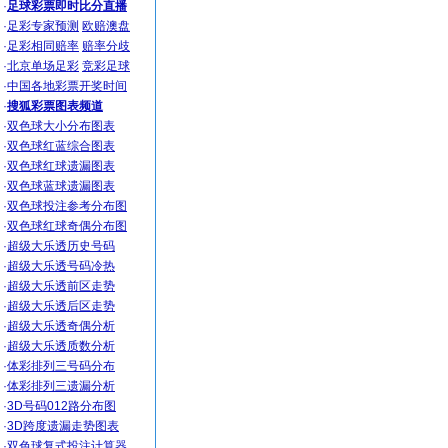
·
足球彩票即时比分直播
·
足彩专家预测
欧赔澳盘
·
足彩相同赔率
赔率分歧
·
北京单场足彩
竞彩足球
·
中国各地彩票开奖时间
·
搜狐彩票图表频道
·
双色球大小分布图表
·
双色球红蓝综合图表
·
双色球红球遗漏图表
·
双色球蓝球遗漏图表
·
双色球投注参考分布图
·
双色球红球奇偶分布图
·
超级大乐透历史号码
·
超级大乐透号码冷热
·
超级大乐透前区走势
·
超级大乐透后区走势
·
超级大乐透奇偶分析
·
超级大乐透质数分析
·
体彩排列三号码分布
·
体彩排列三遗漏分析
·
3D号码012路分布图
·
3D跨度遗漏走势图表
·
双色球复式投注计算器