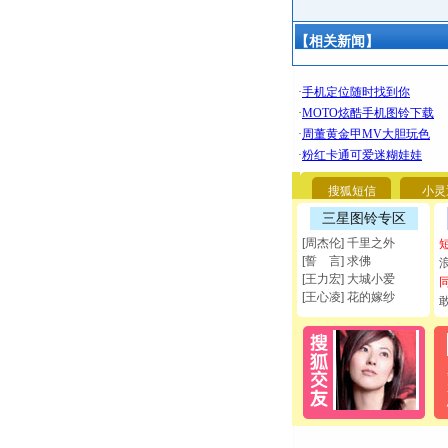
【相关新闻】
搜狐短信
小灵
三星图铃专区
[周杰伦] 千里之外
[誓 言] 求佛
[王力宏] 大城小爱
[王心凌] 花的嫁纱