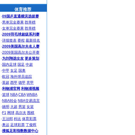
体育推荐
·
09国乒直通横滨选拔赛
·
男单完全赛果
胜率榜
·
女单完全赛果
胜率榜
·
2009羽毛球超级系列赛
·
详细签表
赛程
最新排名
·
2009美国高尔夫名人赛
·
2009英国高尔夫公开赛
·
为刘翔选女友
更多策划
·
国内足球
国足
中超
·
中甲
女足
国奥
·
欧冠
海外球员追踪
·
英超
西甲
德甲
意甲
·
利物浦官网
利物浦视频
·
篮球
NBA
CBA
WNBA
·
NBA转会
NBA交易流言
·
姚明
大超
男篮
女篮
·
F1
网球
高尔夫
围棋
·
王治郅
科比
体育彩票
·
奥运
足球彩票
丁俊晖
·
搜狐足彩指数数据中心