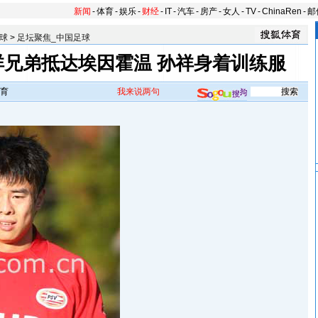
新闻
-
体育
-
娱乐
-
财经
-
IT
-
汽车
-
房产
-
女人
-
TV
-
ChinaRen
-
邮
球
>
足坛聚焦_中国足球
祥兄弟抵达埃因霍温 孙祥身着训练服
育
我来说两句