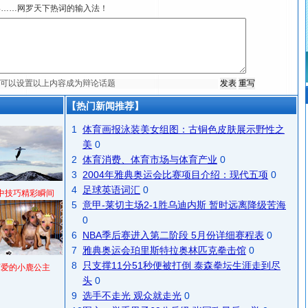
宴……网罗天下热词的输入法！
【热门新闻推荐】
1
体育画报泳装美女组图：古铜色皮肤展示野性之
美
0
2
体育消费、体育市场与体育产业
0
3
2004年雅典奥运会比赛项目介绍：现代五项
0
4
足球英语词汇
0
中技巧精彩瞬间
5
意甲-莱切主场2-1胜乌迪内斯 暂时远离降级苦海
0
6
NBA季后赛进入第二阶段 5月份详细赛程表
0
7
雅典奥运会珀里斯特拉奥林匹克拳击馆
0
8
只支撑11分51秒便被打倒 泰森拳坛生涯走到尽
可爱的小鹿公主
头
0
9
选手不走光 观众就走光
0