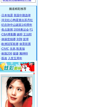
频道精彩推荐
·
日本地震
美国中期选举
·
河北红心鸭蛋查出苏丹红
·
纪念孙中山诞辰140周年
·
焦点新闻
2008奥运会
F1
·
CBA博客圈
姚明
王治郅
·
体操世锦赛
刘翔
篮球
·
欧洲冠军联赛
体育彩票
·
CIVIC
乐风
凯美瑞
·
标致206
骏捷
雅绅特
·
医改
入世五周年