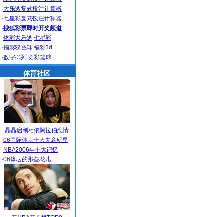
·
大乐透复式投注计算器
·
七星彩复式投注计算器
·
搜狐彩票即时开奖频道
·
体彩大乐透
七星彩
·
福彩双色球
福彩3d
·
数字排列
竞彩篮球
体育社区
晶晶启刚相依阿拉伯恋情
·
06国际体坛十大失意明星
·
NBA2006年十大记忆
·
06体坛的那些花儿