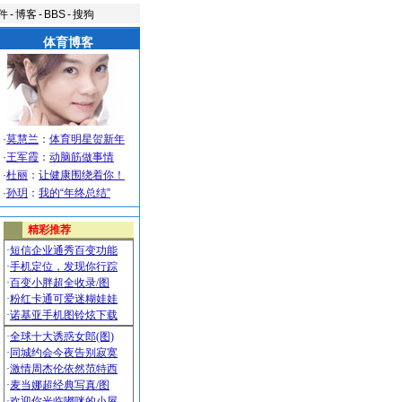
件
-
博客
-
BBS
-
搜狗
体育博客
·
莫慧兰
：
体育明星贺新年
·
王军霞
：
动脑筋做事情
·
杜丽
：
让健康围绕着你！
·
孙玥
：
我的“年终总结”