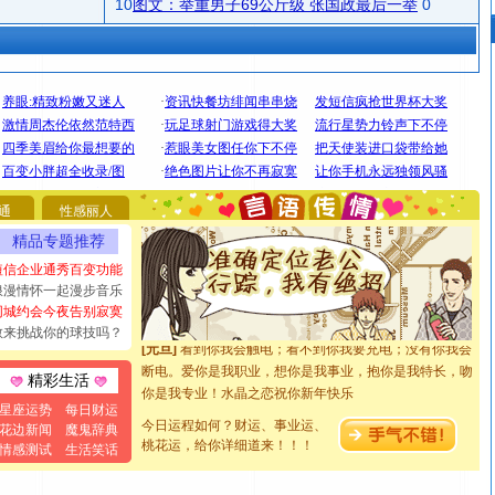
10
图文：举重男子69公斤级 张国政最后一举
0
[圣诞节]
圣诞节到了，想想没什么送给你的，又不打算给
你太多，只有给你五千万：千万快乐！千万要健康！千万
要平安！千万要知足！千万不要忘记我！
通
性感丽人
[圣诞节]
不只这样的日子才会想起你,而是这样的日子才
精品专题推荐
能正大光明地骚扰你,告诉你,圣诞要快乐!新年要快乐!天天
短信企业通秀百变功能
都要快乐噢!
浪漫情怀一起漫步音乐
[圣诞节]
奉上一颗祝福的心,在这个特别的日子里,愿幸福,
同城约会今夜告别寂寞
如意,快乐,鲜花,一切美好的祝愿与你同在.圣诞快乐!
敢来挑战你的球技吗？
[元旦]
看到你我会触电；看不到你我要充电；没有你我会
断电。爱你是我职业，想你是我事业，抱你是我特长，吻
精彩生活
你是我专业！水晶之恋祝你新年快乐
[元旦]
如果上天让我许三个愿望，一是今生今世和你在一
星座运势
每日财运
起；二是再生再世和你在一起；三是三生三世和你不再分
今日运程如何？财运、事业运、
花边新闻
魔鬼辞典
桃花运，给你详细道来！！！
离。水晶之恋祝你新年快乐
情感测试
生活笑话
[元旦]
当我狠下心扭头离去那一刻，你在我身后无助地哭
泣，这痛楚让我明白我多么爱你。我转身抱住你：这猪不