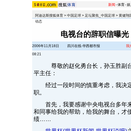
新闻
-
体育
-
娱
阿迪达斯搜狐体育
>
中国足球
>
足坛聚焦_中国足球
>
黄健翔
动态
电视台的辞职信曝光
2006年11月18日
四川在线-华西都市报
我
08:21
尊敬的赵化勇台长，孙玉胜副台
平主任：
经过一段时间的慎重考虑，我决定
职。
首先，我要感谢中央电视台多年来
和同事给我的帮助，给我的舞台，才
绩……