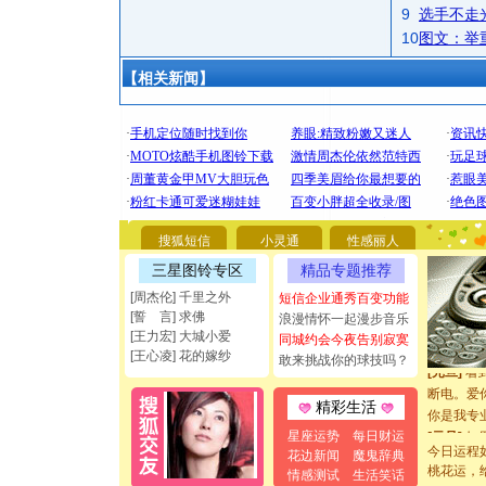
9
选手不走
10
图文：举
【相关新闻】
[圣诞节]
你太多，
要平安！
搜狐短信
小灵通
性感丽人
[圣诞节]
三星图铃专区
精品专题推荐
能正大光明
[周杰伦] 千里之外
短信企业通秀百变功能
都要快乐噢
[誓 言] 求佛
浪漫情怀一起漫步音乐
[圣诞节]
[王力宏] 大城小爱
同城约会今夜告别寂寞
如意,快乐
[王心凌] 花的嫁纱
敢来挑战你的球技吗？
[元旦]
看
断电。爱
精彩生活
你是我专
[元旦]
如
星座运势
每日财运
起；二是
今日运程
花边新闻
魔鬼辞典
桃花运，
离。水晶
情感测试
生活笑话