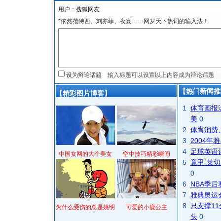
用户：
*依然范特西、刘亦菲、夜宴……网罗天下热词的输入法！
设为辩论话题
【热门新闻推
【精彩图片博客】
1
体育画报
美
0
2
体育消费
3
2004
4
足球英语
中国女网的大个美女
空中技巧精彩瞬间
5
意甲-莱切
0
6
NBA季
7
雅典奥运
8
只支撑1
为什么受伤的总是姚明
可爱的小鹿公主
头
0