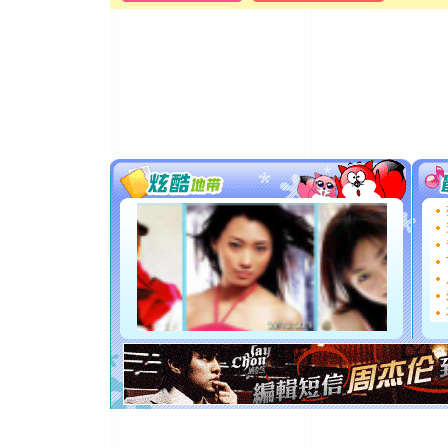
[元旦]
当
泣，这痛
卖了。水
[春节]
风
颜！冬去
道一声平
[春节]
传
片叶子是
送你一棵
[圣诞节]
你太多，
要平安！
[圣诞节]
能正大光明
都要快乐噢
[圣诞节]
如意,快乐
[元旦]
看
断电。爱
你是我专
[元旦]
如
起；二是
离。水晶