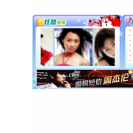
[春节]
传
片叶子是
送你一棵
[圣诞节]
你太多，
要平安！
[圣诞节]
能正大光明
都要快乐噢
[圣诞节]
如意,快乐
[元旦]
看
断电。爱
你是我专
[元旦]
如
起；二是
离。水晶
[元旦]
当
泣，这痛
卖了。水
[春节]
风
颜！冬去
道一声平