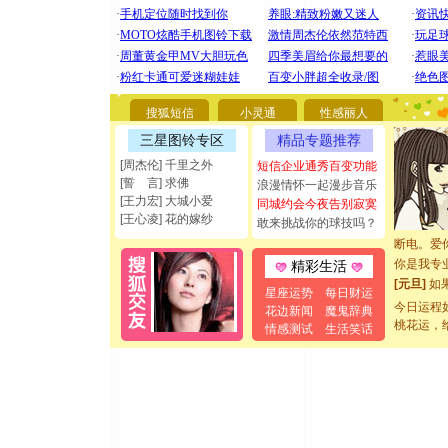
[圣诞节]
你太多，
要平安！
搜狐短信
小灵通
性感丽人
[圣诞节]
能正大光明
三星图铃专区
精品专题推荐
都要快乐噢
[周杰伦] 千里之外
短信企业通秀百变功能
[圣诞节]
[誓 言] 求佛
浪漫情怀一起漫步音乐
如意,快乐
[王力宏] 大城小爱
同城约会今夜告别寂寞
[元旦]
看
[王心凌] 花的嫁纱
敢来挑战你的球技吗？
断电。爱
你是我专
精彩生活
[元旦]
如
星座运势
每日财运
起；二是
今日运程
花边新闻
魔鬼辞典
离。水晶
桃花运，
情感测试
生活笑话
[元旦]
当
泣，这痛
卖了。水
[春节]
风
颜！冬去
道一声平