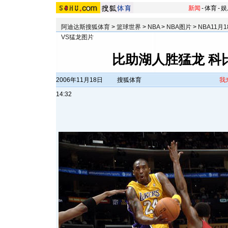
新闻
-
体育
-
娱
阿迪达斯搜狐体育
>
篮球世界
>
NBA
>
NBA图片
>
NBA11月
VS猛龙图片
比助湖人胜猛龙 科
2006年11月18日
搜狐体育
我
14:32