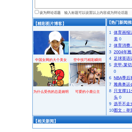
设为辩论话题
【热门新闻推
【精彩图片博客】
1
体育画报
美
0
2
体育消费
3
2004
4
足球英语
中国女网的大个美女
空中技巧精彩瞬间
5
意甲-莱切
0
6
NBA季
7
雅典奥运
8
只支撑1
为什么受伤的总是姚明
可爱的小鹿公主
头
0
9
选手不走
10
图文：举
【相关新闻】