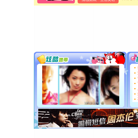
[元旦]
当
泣，这痛
卖了。水
[春节]
风
颜！冬去
道一声平
[春节]
传
片叶子是
送你一棵
[圣诞节]
你太多，
要平安！
[圣诞节]
能正大光明
都要快乐噢
[圣诞节]
如意,快乐
[元旦]
看
断电。爱
你是我专
[元旦]
如
起；二是