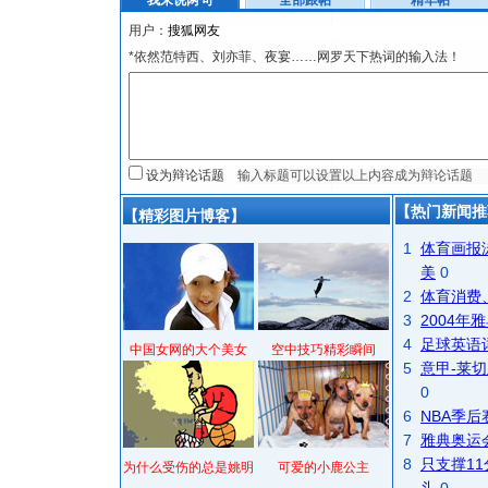
我来说两句
全部跟帖
精华帖
用户：
*依然范特西、刘亦菲、夜宴……网罗天下热词的输入法！
设为辩论话题
【热门新闻推
【精彩图片博客】
1
体育画报
美
0
2
体育消费
3
2004
4
足球英语
中国女网的大个美女
空中技巧精彩瞬间
5
意甲-莱切
0
6
NBA季
7
雅典奥运
8
只支撑1
为什么受伤的总是姚明
可爱的小鹿公主