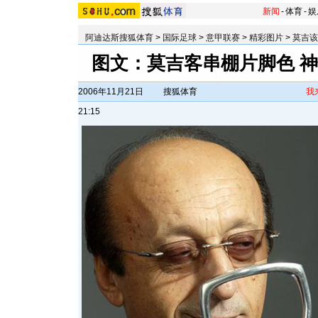
新闻
-
体育
-
娱
阿迪达斯搜狐体育
>
国际足球
>
意甲联赛
>
精彩图片
>
莫吉该
图文：莫吉客串棚片脚色 
2006年11月21日
搜狐体育
我
21:15