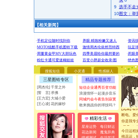
头
0
9
选手不走
10
图文：举
【相关新闻】
[圣诞节]
你太多，
要平安！
搜狐短信
小灵通
性感丽人
[圣诞节]
三星图铃专区
精品专题推荐
能正大光明
[周杰伦] 千里之外
短信企业通秀百变功能
都要快乐噢
[誓 言] 求佛
浪漫情怀一起漫步音乐
[圣诞节]
[王力宏] 大城小爱
同城约会今夜告别寂寞
如意,快乐
[王心凌] 花的嫁纱
敢来挑战你的球技吗？
[元旦]
看
断电。爱
精彩生活
你是我专
[元旦]
如
星座运势
每日财运
起；二是
今日运程
花边新闻
魔鬼辞典
桃花运，
离。水晶
情感测试
生活笑话