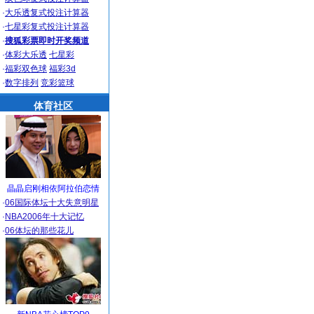
·
大乐透复式投注计算器
·
七星彩复式投注计算器
·
搜狐彩票即时开奖频道
·
体彩大乐透
七星彩
·
福彩双色球
福彩3d
·
数字排列
竞彩篮球
体育社区
晶晶启刚相依阿拉伯恋情
·
06国际体坛十大失意明星
·
NBA2006年十大记忆
·
06体坛的那些花儿