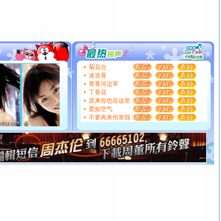
颜！冬去春来似水如烟，劳碌人生需尽欢！听一曲轻歌，
道一声平安！新年吉祥万事如愿
[春节]
传说薰衣草有四片叶子：第一片叶子是信仰，第二
片叶子是希望，第三片叶子是爱情，第四片叶子是幸运。
送你一棵薰衣草，愿你新年快乐！
[圣诞节]
圣诞节到了，想想没什么送给你的，又不打算给
你太多，只有给你五千万：千万快乐！千万要健康！千万
菊花台
要平安！千万要知足！千万不要忘记我！
迷迭香
[圣诞节]
不只这样的日子才会想起你,而是这样的日子才
青青河边草
能正大光明地骚扰你,告诉你,圣诞要快乐!新年要快乐!天天
丁香花
原来你也在这里
都要快乐噢!
爱如空气
[圣诞节]
奉上一颗祝福的心,在这个特别的日子里,愿幸福,
不要再来伤害我
如意,快乐,鲜花,一切美好的祝愿与你同在.圣诞快乐!
[元旦]
看到你我会触电；看不到你我要充电；没有你我会
断电。爱你是我职业，想你是我事业，抱你是我特长，吻
你是我专业！水晶之恋祝你新年快乐
[元旦]
如果上天让我许三个愿望，一是今生今世和你在一
起；二是再生再世和你在一起；三是三生三世和你不再分
离。水晶之恋祝你新年快乐
[元旦]
当我狠下心扭头离去那一刻，你在我身后无助地哭
泣，这痛楚让我明白我多么爱你。我转身抱住你：这猪不
卖了。水晶之恋祝你新年快乐。
[春节]
风柔雨润好月圆，半岛铁盒伴身边，每日尽显开心