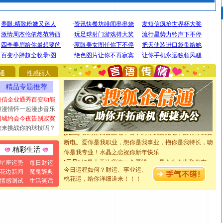
[圣诞节]
圣诞节到了，想想没什么送给你的，又不打算给
你太多，只有给你五千万：千万快乐！千万要健康！千万
要平安！千万要知足！千万不要忘记我！
通
性感丽人
[圣诞节]
不只这样的日子才会想起你,而是这样的日子才
精品专题推荐
能正大光明地骚扰你,告诉你,圣诞要快乐!新年要快乐!天天
都要快乐噢!
短信企业通秀百变功能
[圣诞节]
奉上一颗祝福的心,在这个特别的日子里,愿幸福,
浪漫情怀一起漫步音乐
如意,快乐,鲜花,一切美好的祝愿与你同在.圣诞快乐!
同城约会今夜告别寂寞
[元旦]
看到你我会触电；看不到你我要充电；没有你我会
敢来挑战你的球技吗？
断电。爱你是我职业，想你是我事业，抱你是我特长，吻
你是我专业！水晶之恋祝你新年快乐
精彩生活
[元旦]
如果上天让我许三个愿望，一是今生今世和你在一
星座运势
每日财运
起；二是再生再世和你在一起；三是三生三世和你不再分
今日运程如何？财运、事业运、
花边新闻
魔鬼辞典
离。水晶之恋祝你新年快乐
桃花运，给你详细道来！！！
情感测试
生活笑话
[元旦]
当我狠下心扭头离去那一刻，你在我身后无助地哭
泣，这痛楚让我明白我多么爱你。我转身抱住你：这猪不
卖了。水晶之恋祝你新年快乐。
[春节]
风柔雨润好月圆，半岛铁盒伴身边，每日尽显开心