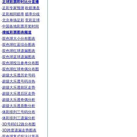
·
足球彩票即时比分直播
·
足彩专家预测
欧赔澳盘
·
足彩相同赔率
赔率分歧
·
北京单场足彩
竞彩足球
·
中国各地彩票开奖时间
·
搜狐彩票图表频道
·
双色球大小分布图表
·
双色球红蓝综合图表
·
双色球红球遗漏图表
·
双色球蓝球遗漏图表
·
双色球投注参考分布图
·
双色球红球奇偶分布图
·
超级大乐透历史号码
·
超级大乐透号码冷热
·
超级大乐透前区走势
·
超级大乐透后区走势
·
超级大乐透奇偶分析
·
超级大乐透质数分析
·
体彩排列三号码分布
·
体彩排列三遗漏分析
·
3D号码012路分布图
·
3D跨度遗漏走势图表
·
双色球复式投注计算器