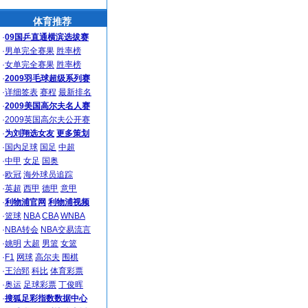
体育推荐
·
09国乒直通横滨选拔赛
·
男单完全赛果
胜率榜
·
女单完全赛果
胜率榜
·
2009羽毛球超级系列赛
·
详细签表
赛程
最新排名
·
2009美国高尔夫名人赛
·
2009英国高尔夫公开赛
·
为刘翔选女友
更多策划
·
国内足球
国足
中超
·
中甲
女足
国奥
·
欧冠
海外球员追踪
·
英超
西甲
德甲
意甲
·
利物浦官网
利物浦视频
·
篮球
NBA
CBA
WNBA
·
NBA转会
NBA交易流言
·
姚明
大超
男篮
女篮
·
F1
网球
高尔夫
围棋
·
王治郅
科比
体育彩票
·
奥运
足球彩票
丁俊晖
·
搜狐足彩指数数据中心