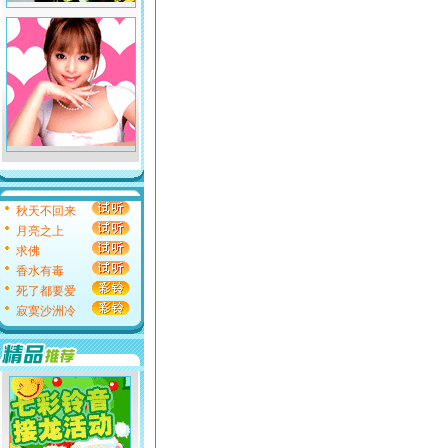
秋天不回来
月亮之上
求佛
香水有毒
死了都要爱
寂寞沙洲冷