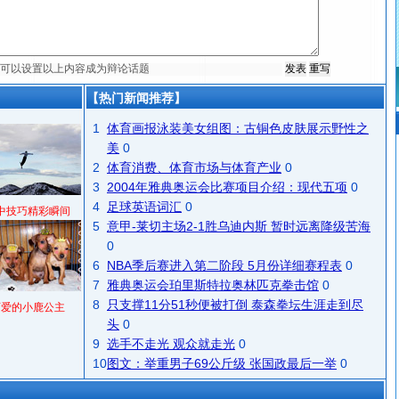
【热门新闻推荐】
1
体育画报泳装美女组图：古铜色皮肤展示野性之
美
0
2
体育消费、体育市场与体育产业
0
3
2004年雅典奥运会比赛项目介绍：现代五项
0
4
足球英语词汇
0
中技巧精彩瞬间
5
意甲-莱切主场2-1胜乌迪内斯 暂时远离降级苦海
0
6
NBA季后赛进入第二阶段 5月份详细赛程表
0
7
雅典奥运会珀里斯特拉奥林匹克拳击馆
0
8
只支撑11分51秒便被打倒 泰森拳坛生涯走到尽
可爱的小鹿公主
头
0
9
选手不走光 观众就走光
0
10
图文：举重男子69公斤级 张国政最后一举
0