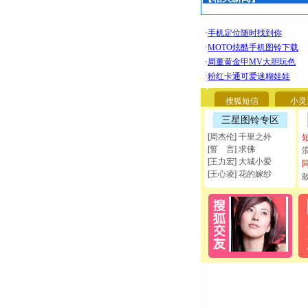
搜狐短信
小灵
三星图铃专区
[周杰伦] 千里之外
[誓 言] 求佛
[王力宏] 大城小爱
[王心凌] 花的嫁纱