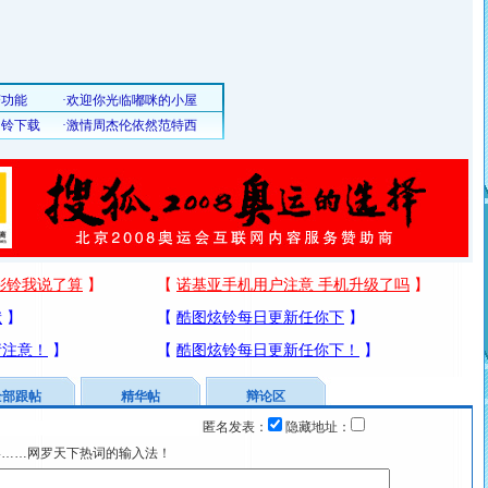
全部跟帖
精华帖
辩论区
匿名发表：
隐藏地址：
宴……网罗天下热词的输入法！