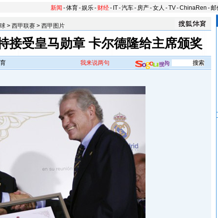
新闻
-
体育
-
娱乐
-
财经
-
IT
-
汽车
-
房产
-
女人
-
TV
-
ChinaRen
-
邮
球
>
西甲联赛
>
西甲图片
特接受皇马勋章 卡尔德隆给主席颁奖
育
我来说两句