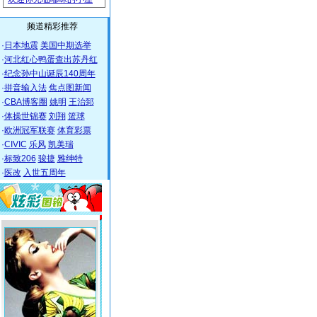
频道精彩推荐
·
日本地震
美国中期选举
·
河北红心鸭蛋查出苏丹红
·
纪念孙中山诞辰140周年
·
拼音输入法
焦点图新闻
·
CBA博客圈
姚明
王治郅
·
体操世锦赛
刘翔
篮球
·
欧洲冠军联赛
体育彩票
·
CIVIC
乐风
凯美瑞
·
标致206
骏捷
雅绅特
·
医改
入世五周年