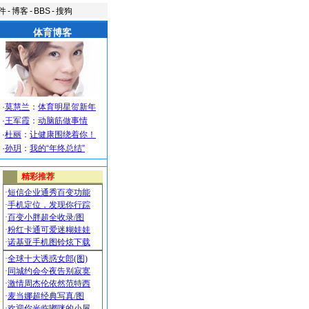
件
-
博客
-
BBS
-
搜狗
体育博客
·
莫慧兰
：
体育明星贺新年
·
王军霞
：
动脑筋做事情
·
杜丽
：
让健康围绕着你！
·
孙玥
：
我的“年终总结”