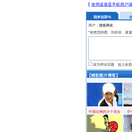
我来说两句
用户：
*依然范特西、刘亦菲、夜
设为辩论话题
【精彩图片博客】
中国女网的大个美女
空