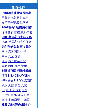
体育推荐
·
09国乒直通横滨选拔赛
·
男单完全赛果
胜率榜
·
女单完全赛果
胜率榜
·
2009羽毛球超级系列赛
·
详细签表
赛程
最新排名
·
2009美国高尔夫名人赛
·
2009英国高尔夫公开赛
·
为刘翔选女友
更多策划
·
国内足球
国足
中超
·
中甲
女足
国奥
·
欧冠
海外球员追踪
·
英超
西甲
德甲
意甲
·
利物浦官网
利物浦视频
·
篮球
NBA
CBA
WNBA
·
NBA转会
NBA交易流言
·
姚明
大超
男篮
女篮
·
F1
网球
高尔夫
围棋
·
王治郅
科比
体育彩票
·
奥运
足球彩票
丁俊晖
·
搜狐足彩指数数据中心