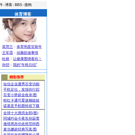
件
-
博客
-
BBS
-
搜狗
体育博客
·
莫慧兰
：
体育明星贺新年
·
王军霞
：
动脑筋做事情
·
杜丽
：
让健康围绕着你！
·
孙玥
：
我的“年终总结”