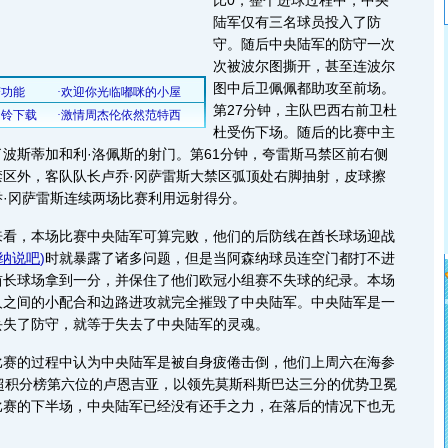
比0，整个进球过程中，中央
陆军仅有三名球员投入了防
守。随后中央陆军的防守一次
次被波尔图撕开，甚至连波尔
图中后卫佩佩都助攻至前场。
第27分钟，主队巴西右前卫杜
杜受伤下场。随后的比赛中主
波斯蒂加和利·洛佩斯的射门。第61分钟，夸雷斯马禁区前右侧
禁区外，客队队长卢乔·冈萨雷斯大禁区弧顶处右脚抽射，皮球擦
·冈萨雷斯连续两场比赛利用远射得分。
，本场比赛中央陆军可算完败，他们的后防线在酋长球场迎战
纳说吧
)
时就暴露了诸多问题，但是当阿森纳球员连空门都打不进
酋长球场拿到一分，并保住了他们欧冠小组赛不失球的纪录。本场
人之间的小配合和边路进攻就完全摧毁了中央陆军。中央陆军是一
丢失了防守，就等于失去了中央陆军的灵魂。
的过程中认为中央陆军是被自身疲倦击倒，他们上周六在海参
超积分榜第六位的卢恩吉亚，以领先莫斯科斯巴达三分的优势卫冕
比赛的下半场，中央陆军已经没有还手之力，在落后的情况下也无