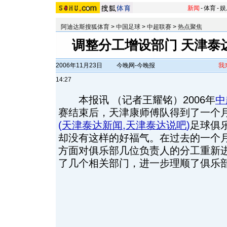
新闻
-
体育
-
娱
阿迪达斯搜狐体育
>
中国足球
>
中超联赛
>
热点聚焦
调整分工增设部门 天津泰
2006年11月23日
今晚网-今晚报
我
14:27
本报讯 （记者王耀铭）2006年
中
赛结束后，天津康师傅队得到了一个
(
天津泰达新闻
,
天津泰达说吧
)
足球俱
却没有这样的好福气。在过去的一个
方面对俱乐部几位负责人的分工重新
了几个相关部门，进一步理顺了俱乐