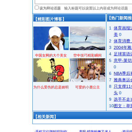
设为辩论话题
【热门新闻推
【精彩图片博客】
1
体育画报
美
0
2
体育消费
3
2004
4
足球英语
中国女网的大个美女
空中技巧精彩瞬间
5
意甲-莱切
0
6
NBA季
7
雅典奥运
8
只支撑1
为什么受伤的总是姚明
可爱的小鹿公主
头
0
9
选手不走
10
图文：举
【相关新闻】