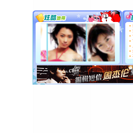
片叶子是
送你一棵
[圣诞节]
你太多，
要平安！
[圣诞节]
能正大光明
都要快乐噢
[圣诞节]
如意,快乐
[元旦]
看
断电。爱
你是我专
[元旦]
如
起；二是
离。水晶
[元旦]
当
泣，这痛
卖了。水
[春节]
风
颜！冬去
道一声平