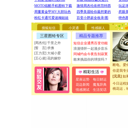
[圣诞节]
你太多，
要平安！
搜狐短信
小灵通
性感丽人
[圣诞节]
能正大光明
三星图铃专区
精品专题推荐
都要快乐噢
[周杰伦] 千里之外
短信企业通秀百变功能
[圣诞节]
[誓 言] 求佛
浪漫情怀一起漫步音乐
如意,快乐
[王力宏] 大城小爱
同城约会今夜告别寂寞
[元旦]
看
[王心凌] 花的嫁纱
敢来挑战你的球技吗？
断电。爱
你是我专
精彩生活
[元旦]
如
星座运势
每日财运
起；二是
今日运程
花边新闻
魔鬼辞典
离。水晶
桃花运，
情感测试
生活笑话
[元旦]
当
泣，这痛
卖了。水
[春节]
风
颜！冬去
道一声平
[春节]
传