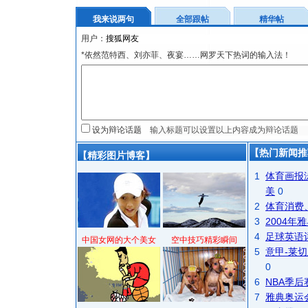
我来说两句
全部跟帖
精华帖
用户：
*依然范特西、刘亦菲、夜宴……网罗天下热词的输入法！
设为辩论话题
【热门新闻推
【精彩图片博客】
1
体育画报
美
0
2
体育消费
3
2004
4
足球英语
中国女网的大个美女
空中技巧精彩瞬间
5
意甲-莱切
0
6
NBA季
7
雅典奥运