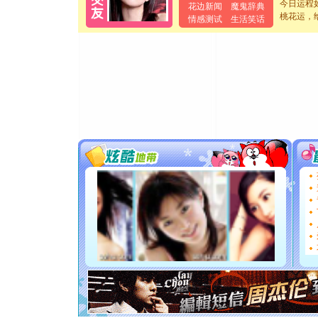
今日运程
花边新闻
魔鬼辞典
卖了。水
桃花运，
情感测试
生活笑话
[春节]
风
颜！冬去
道一声平
[春节]
传
片叶子是
送你一棵
[圣诞节]
你太多，
要平安！
[圣诞节]
能正大光明
都要快乐噢
[圣诞节]
如意,快乐
[元旦]
看
断电。爱
你是我专
[元旦]
如
起；二是
离。水晶
[元旦]
当