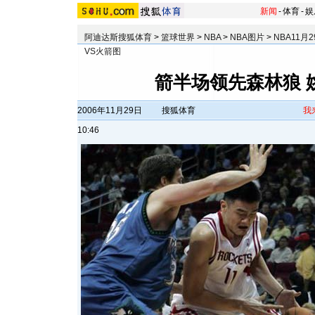
新闻
-
体育
-
娱
阿迪达斯搜狐体育
>
篮球世界
>
NBA
>
NBA图片
>
NBA11月
VS火箭图
箭半场领先森林狼 
2006年11月29日
搜狐体育
我
10:46