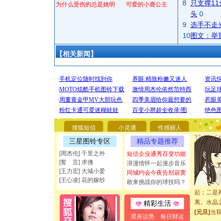
8
只支撑1
为什么受伤的总是姚明
可爱的小鹿公主
头
0
9
选手不走
10
图文：举
【相关新闻】
[圣诞节]
你太多，
要平安！
[圣诞节]
能正大光明
都要快乐噢
搜狐短信
小灵通
性感丽人
[圣诞节]
如意,快乐
三星图铃专区
精品专题推荐
[元旦]
看
[周杰伦] 千里之外
短信企业通秀百变功能
断电。爱
[誓 言] 求佛
浪漫情怀一起漫步音乐
你是我专
[王力宏] 大城小爱
同城约会今夜告别寂寞
[元旦]
如
[王心凌] 花的嫁纱
敢来挑战你的球技吗？
起；二是
离。水晶
精彩生活
[元旦]
当
星座运势
每日财运
泣，这痛