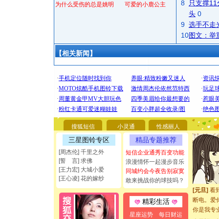
8
只支撑1
为什么受伤的总是姚明
可爱的小鹿公主
头
0
9
选手不走
10
图文：举
【相关新闻】
[圣诞节]
你太多，
搜狐短信
小灵通
性感丽人
要平安！
[圣诞节]
三星图铃专区
精品专题推荐
能正大光明
[周杰伦] 千里之外
短信企业通秀百变功能
都要快乐噢
[誓 言] 求佛
浪漫情怀一起漫步音乐
[圣诞节]
[王力宏] 大城小爱
同城约会今夜告别寂寞
如意,快乐
[王心凌] 花的嫁纱
敢来挑战你的球技吗？
[元旦]
看
断电。爱
精彩生活
你是我专
星座运势
每日财运
[元旦]
如