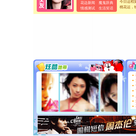
今日运程
花边新闻
魔鬼辞典
起；二是
桃花运，
情感测试
生活笑话
离。水晶
[元旦]
当
泣，这痛
卖了。水
[春节]
风
颜！冬去
道一声平
[春节]
传
片叶子是
送你一棵
[圣诞节]
你太多，
要平安！
[圣诞节]
能正大光明
都要快乐噢
[圣诞节]
如意,快乐
[元旦]
看
断电。爱
你是我专