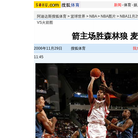
新闻
-
体育
-
娱
阿迪达斯搜狐体育
>
篮球世界
>
NBA
>
NBA图片
>
NBA11月
VS火箭图
箭主场胜森林狼 
2006年11月29日
搜狐体育
我
11:45