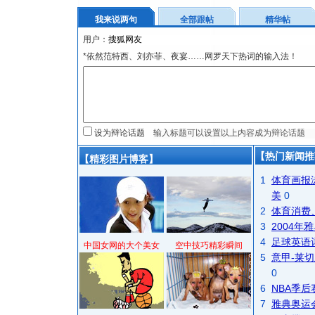
我来说两句
全部跟帖
精华帖
用户：
*依然范特西、刘亦菲、夜宴……网罗天下热词的输入法！
设为辩论话题
【热门新闻推
【精彩图片博客】
1
体育画报
美
0
2
体育消费
3
2004
4
足球英语
中国女网的大个美女
空中技巧精彩瞬间
5
意甲-莱切
0
6
NBA季
7
雅典奥运