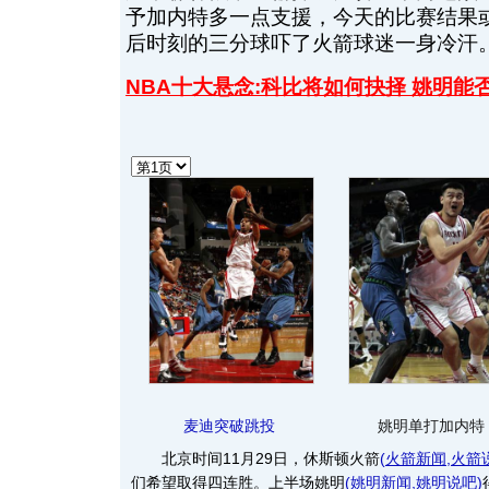
予加内特多一点支援，今天的比赛结果
后时刻的三分球吓了火箭球迷一身冷汗。
NBA十大悬念:科比将如何抉择 姚明能
麦迪突破跳投
姚明单打加内特
北京时间11月29日，休斯顿火箭
(
火箭新闻
,
火箭
们希望取得四连胜。上半场姚明
(
姚明新闻
,
姚明说吧
)