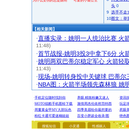
为什么受伤的总是姚明
可爱的小鹿公主
头
0
9
选手不走
10
图文：举
【相关新闻】
·
直播实录：姚明一人统治比赛 火
11:48)
·
首节战报-姚明3投3中拿下6分 火箭
·
姚明两双巴蒂尔稳定军心 火箭轻
11:43)
·
现场-姚明转身投中关键球 巴蒂尔
·
NBA图：火箭半场领先森林狼 姚
[圣诞节]
你太多，
搜狐短信
小灵通
性感丽人
要平安！