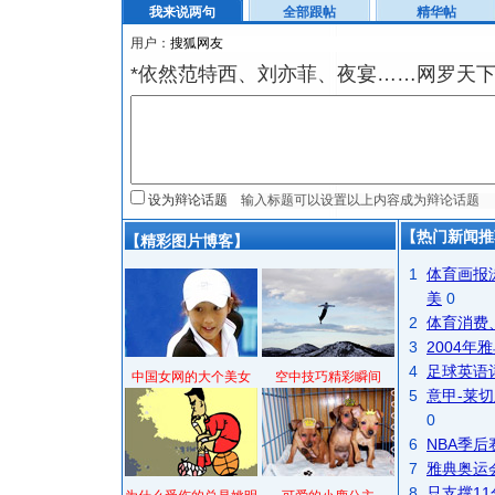
我来说两句
全部跟帖
精华帖
用户：
*依然范特西、刘亦菲、夜宴……网罗天
设为辩论话题
【热门新闻推
【精彩图片博客】
1
体育画报
美
0
2
体育消费
3
2004
4
足球英语
中国女网的大个美女
空中技巧精彩瞬间
5
意甲-莱切
0
6
NBA季
7
雅典奥运
8
只支撑1