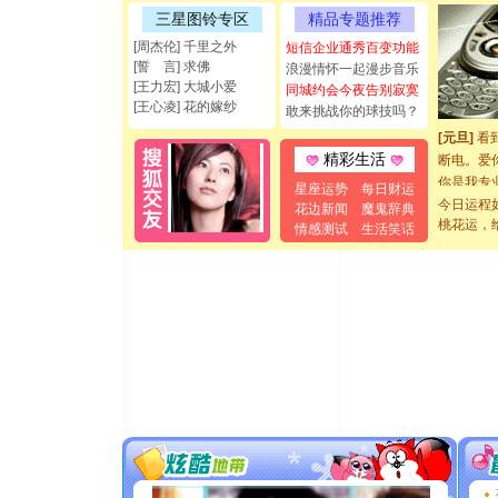
[圣诞节]
三星图铃专区
精品专题推荐
能正大光明
[周杰伦] 千里之外
短信企业通秀百变功能
都要快乐噢
[誓 言] 求佛
浪漫情怀一起漫步音乐
[圣诞节]
[王力宏] 大城小爱
同城约会今夜告别寂寞
如意,快乐
[王心凌] 花的嫁纱
敢来挑战你的球技吗？
[元旦]
看
断电。爱
精彩生活
你是我专
星座运势
每日财运
[元旦]
如
今日运程
花边新闻
魔鬼辞典
起；二是
桃花运，
情感测试
生活笑话
离。水晶
[元旦]
当
泣，这痛
卖了。水
[春节]
风
颜！冬去
道一声平
[春节]
传
片叶子是
送你一棵
[圣诞节]
你太多，