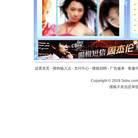
要平安！
[圣诞节]
能正大光明
都要快乐噢
[圣诞节]
如意,快乐
[元旦]
看
断电。爱
你是我专
[元旦]
如
起；二是
设置首页
-
搜狗输入法
-
支付中心
-
搜狐招聘
-
广告服务
-
客服
离。水晶
[元旦]
当
Copyright
©
2018 Sohu.com 
泣，这痛
搜狐不良信息举
卖了。水
[春节]
风
颜！冬去
道一声平
[春节]
传
片叶子是
送你一棵