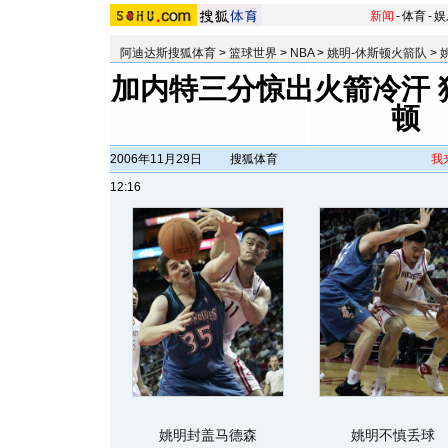
新闻
-
体育
-
娱
阿迪达斯搜狐体育
>
篮球世界
>
NBA
>
姚明-休斯顿火箭队
>
加内特三分惊出火箭冷汗 
顿
2006年11月29日
搜狐体育
我
12:16
姚明封盖马德森
姚明不慎丢球