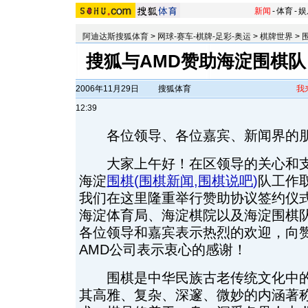
新闻
-
体育
-
娱
阿迪达斯搜狐体育
>
网球-赛车-棋牌-足彩-奥运
>
棋牌世界
>
搜狐与AMD赞助海淀围棋队
2006年11月29日
搜狐体育
我
12:39
各位领导、各位嘉宾、新闻界的
大家上午好！在区领导的关心和支
海淀
围棋
(
围棋新闻
,
围棋说吧
)
队工作
我们在这里隆重举行赞助协议签约仪
海淀体育局、海淀棋院以及海淀围棋
各位领导和嘉宾表示热烈的欢迎，向
AMD公司表示衷心的感谢！
围棋是中华民族古老传统文化中的
其高雅、复杂、深邃、微妙的内涵著