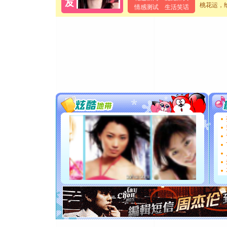
离。水晶
桃花运，
情感测试
生活笑话
[元旦]
当
泣，这痛
卖了。水
[春节]
风
颜！冬去
道一声平
[春节]
传
片叶子是
送你一棵
[圣诞节]
你太多，
要平安！
[圣诞节]
能正大光明
都要快乐噢
[圣诞节]
如意,快乐
[元旦]
看
断电。爱
你是我专
[元旦]
如
起；二是