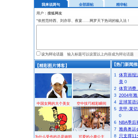
我来说两句
全部跟帖
精华帖
用户：
*依然范特西、刘亦菲、夜宴……网罗天下热词的输入法！
设为辩论话题
【热门新闻推
【精彩图片博客】
1
体育画报
美
0
2
体育消费
3
2004
4
足球英语
中国女网的大个美女
空中技巧精彩瞬间
5
意甲-莱切
0
6
NBA季
7
雅典奥运
8
只支撑1
为什么受伤的总是姚明
可爱的小鹿公主