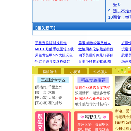
头
0
9
选手不走
10
图文：举
【相关新闻】
[圣诞节]
你太多，
要平安！
搜狐短信
小灵通
性感丽人
[圣诞节]
三星图铃专区
精品专题推荐
能正大光明
都要快乐噢
[周杰伦] 千里之外
短信企业通秀百变功能
[圣诞节]
[誓 言] 求佛
浪漫情怀一起漫步音乐
如意,快乐
[王力宏] 大城小爱
同城约会今夜告别寂寞
[王心凌] 花的嫁纱
[元旦]
看
敢来挑战你的球技吗？
断电。爱
你是我专
精彩生活
[元旦]
如
星座运势
每日财运
起；二是
今日运程
花边新闻
魔鬼辞典