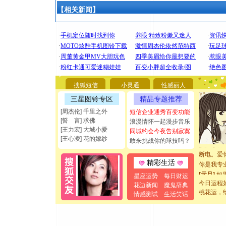
【相关新闻】
[圣诞节]
你太多，
要平安！
搜狐短信
小灵通
性感丽人
[圣诞节]
三星图铃专区
精品专题推荐
能正大光明
都要快乐噢
[周杰伦] 千里之外
短信企业通秀百变功能
[圣诞节]
[誓 言] 求佛
浪漫情怀一起漫步音乐
[王力宏] 大城小爱
如意,快乐
同城约会今夜告别寂寞
[王心凌] 花的嫁纱
[元旦]
看
敢来挑战你的球技吗？
断电。爱
你是我专
精彩生活
[元旦]
如
星座运势
每日财运
起；二是
今日运程
花边新闻
魔鬼辞典
离。水晶
桃花运，
情感测试
生活笑话
[元旦]
当
泣，这痛
卖了。水