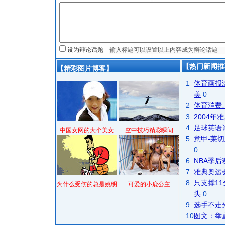
设为辩论话题
【热门新闻推
【精彩图片博客】
1
体育画报
美
0
2
体育消费
3
2004
4
足球英语
中国女网的大个美女
空中技巧精彩瞬间
5
意甲-莱切
0
6
NBA季
7
雅典奥运
8
只支撑1
为什么受伤的总是姚明
可爱的小鹿公主
头
0
9
选手不走
10
图文：举