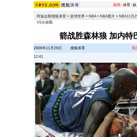
新闻
-
体育
-
娱
阿迪达斯搜狐体育
>
篮球世界
>
NBA
>
NBA图片
>
NBA11月
VS火箭图
箭战胜森林狼 加内特
2006年11月29日
搜狐体育
我
12:41