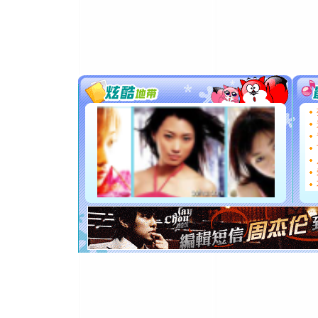
[春节]
风
颜！冬去
道一声平
[春节]
传
片叶子是
送你一棵
[圣诞节]
你太多，
要平安！
[圣诞节]
能正大光明
都要快乐噢
[圣诞节]
如意,快乐
[元旦]
看
断电。爱
你是我专
[元旦]
如
起；二是
离。水晶
[元旦]
当
泣，这痛