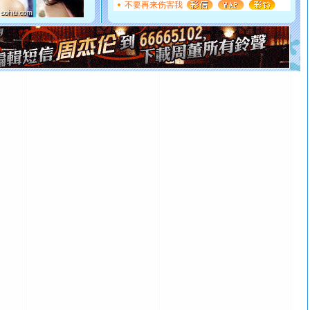
[圣诞节]
奉上一颗祝福的心,在这个特别的日子里,愿幸福,
不要再来伤害我
如意,快乐,鲜花,一切美好的祝愿与你同在.圣诞快乐!
[元旦]
看到你我会触电；看不到你我要充电；没有你我会
断电。爱你是我职业，想你是我事业，抱你是我特长，吻
你是我专业！水晶之恋祝你新年快乐
[元旦]
如果上天让我许三个愿望，一是今生今世和你在一
起；二是再生再世和你在一起；三是三生三世和你不再分
离。水晶之恋祝你新年快乐
[元旦]
当我狠下心扭头离去那一刻，你在我身后无助地哭
泣，这痛楚让我明白我多么爱你。我转身抱住你：这猪不
卖了。水晶之恋祝你新年快乐。
[春节]
风柔雨润好月圆，半岛铁盒伴身边，每日尽显开心
颜！冬去春来似水如烟，劳碌人生需尽欢！听一曲轻歌，
道一声平安！新年吉祥万事如愿
[春节]
传说薰衣草有四片叶子：第一片叶子是信仰，第二
片叶子是希望，第三片叶子是爱情，第四片叶子是幸运。
送你一棵薰衣草，愿你新年快乐！