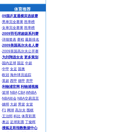
体育推荐
·
09国乒直通横滨选拔赛
·
男单完全赛果
胜率榜
·
女单完全赛果
胜率榜
·
2009羽毛球超级系列赛
·
详细签表
赛程
最新排名
·
2009美国高尔夫名人赛
·
2009英国高尔夫公开赛
·
为刘翔选女友
更多策划
·
国内足球
国足
中超
·
中甲
女足
国奥
·
欧冠
海外球员追踪
·
英超
西甲
德甲
意甲
·
利物浦官网
利物浦视频
·
篮球
NBA
CBA
WNBA
·
NBA转会
NBA交易流言
·
姚明
大超
男篮
女篮
·
F1
网球
高尔夫
围棋
·
王治郅
科比
体育彩票
·
奥运
足球彩票
丁俊晖
·
搜狐足彩指数数据中心