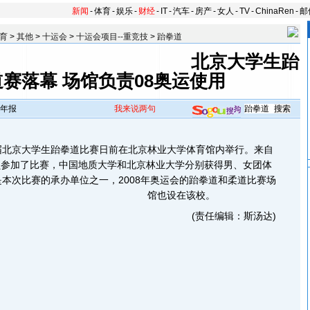
新闻
-
体育
-
娱乐
-
财经
-
IT
-
汽车
-
房产
-
女人
-
TV
-
ChinaRen
-
邮
育
>
其他
>
十运会
>
十运会项目--重竞技
>
跆拳道
北京大学生跆
赛落幕 场馆负责08奥运使用
年报
我来说两句
届北京大学生跆拳道比赛日前在北京林业大学体育馆内举行。来自
动员参加了比赛，中国地质大学和北京林业大学分别获得男、女团体
本次比赛的承办单位之一，2008年奥运会的跆拳道和柔道比赛场
馆也设在该校。
(责任编辑：斯汤达)