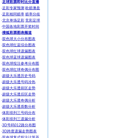
·
足球彩票即时比分直播
·
足彩专家预测
欧赔澳盘
·
足彩相同赔率
赔率分歧
·
北京单场足彩
竞彩足球
·
中国各地彩票开奖时间
·
搜狐彩票图表频道
·
双色球大小分布图表
·
双色球红蓝综合图表
·
双色球红球遗漏图表
·
双色球蓝球遗漏图表
·
双色球投注参考分布图
·
双色球红球奇偶分布图
·
超级大乐透历史号码
·
超级大乐透号码冷热
·
超级大乐透前区走势
·
超级大乐透后区走势
·
超级大乐透奇偶分析
·
超级大乐透质数分析
·
体彩排列三号码分布
·
体彩排列三遗漏分析
·
3D号码012路分布图
·
3D跨度遗漏走势图表
·
双色球复式投注计算器