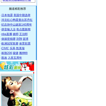
频道精彩推荐
·
日本地震
美国中期选举
·
河北红心鸭蛋查出苏丹红
·
纪念孙中山诞辰140周年
·
拼音输入法
焦点图新闻
·
nba直播
姚明
王治郅
·
体操世锦赛
刘翔
篮球
·
欧洲冠军联赛
体育彩票
·
CIVIC
乐风
凯美瑞
·
标致206
骏捷
雅绅特
·
医改
入世五周年