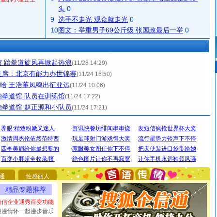
头
0
9
选手不走光 观众就走光
0
10
图文：举重男子69公斤级 张国政最后一举
0
 跆拳道旋风再掀起热浪
(11/28 14:29)
主席：北京有能力办世锦赛
(11/24 16:50)
多哈 王浩董凤鸣出征亚运
(11/24 10:06)
拳道馆 队员在训练馆
(11/24 17:22)
拳道馆 赵正源和小队员
(11/24 17:21)
[圣诞节]
圣诞节到了，想想没什么送给你的，又不打算给
你太多，只有给你五千万：千万快乐！千万要健康！千万
要平安！千万要知足！千万不要忘记我！
通
性感丽人
[圣诞节]
不只这样的日子才会想起你,而是这样的日子才
精品专题推荐
能正大光明地骚扰你,告诉你,圣诞要快乐!新年要快乐!天天
短信企业通秀百变功能
都要快乐噢!
浪漫情怀一起漫步音乐
[圣诞节]
奉上一颗祝福的心,在这个特别的日子里,愿幸福,