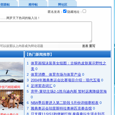
全部跟帖
精华帖
辩论区
匿名发表：
隐藏地址：
宴……网罗天下热词的输入法！
【热门新闻推荐】
1
体育画报泳装美女组图：古铜色皮肤展示野性之
美
0
2
体育消费、体育市场与体育产业
0
3
2004年雅典奥运会比赛项目介绍：现代五项
0
4
足球英语词汇
0
中技巧精彩瞬间
5
意甲-莱切主场2-1胜乌迪内斯 暂时远离降级苦海
0
6
NBA季后赛进入第二阶段 5月份详细赛程表
0
7
雅典奥运会珀里斯特拉奥林匹克拳击馆
0
8
只支撑11分51秒便被打倒 泰森拳坛生涯走到尽
可爱的小鹿公主