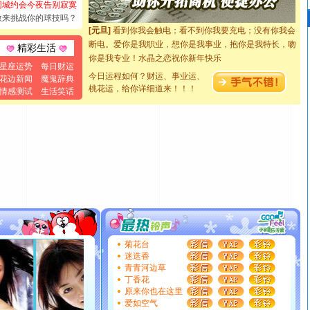
同城约会今夜告别寂寞
如意,快乐,鲜花,一切美好的祝愿与你同在.圣诞快乐!
敢来挑战你的球技吗？
[元旦]
看到你我会触电；看不到你我要充电；没有你我会
断电。爱你是我职业，想你是我事业，抱你是我特长，吻
精彩生活
你是我专业！水晶之恋祝你新年快乐
[元旦]
如果上天让我许三个愿望，一是今生今世和你在一
星座运势
每日财运
今日运程如何？财运、事业运、
花边新闻
魔鬼辞典
起；二是再生再世和你在一起；三是三生三世和你不再分
桃花运，给你详细道来！！！
情感测试
生活笑话
离。水晶之恋祝你新年快乐
[元旦]
当我狠下心扭头离去那一刻，你在我身后无助地哭
泣，这痛楚让我明白我多么爱你。我转身抱住你：这猪不
卖了。水晶之恋祝你新年快乐。
[春节]
风柔雨润好月圆，半岛铁盒伴身边，每日尽显开心
颜！冬去春来似水如烟，劳碌人生需尽欢！听一曲轻歌，
道一声平安！新年吉祥万事如愿
[春节]
传说薰衣草有四片叶子：第一片叶子是信仰，第二
片叶子是希望，第三片叶子是爱情，第四片叶子是幸运。
送你一棵薰衣草，愿你新年快乐！
[圣诞节]
圣诞节到了，想想没什么送给你的，又不打算给
菊花台
你太多，只有给你五千万：千万快乐！千万要健康！千万
迷迭香
要平安！千万要知足！千万不要忘记我！
青青河边草
[圣诞节]
不只这样的日子才会想起你,而是这样的日子才
丁香花
能正大光明地骚扰你,告诉你,圣诞要快乐!新年要快乐!天天
原来你也在这里
都要快乐噢!
爱如空气