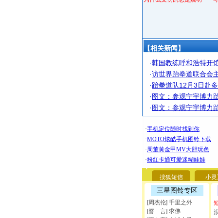
【相关新闻】
·
韩国教练呼和浩特开馆
·
访世界跆拳道联合会
·
跆拳道队12月3日赴
·
图文：参观宁宇博力跆
·
图文：参观宁宇博力跆
搜狐短信
小灵
三星图铃专区
[周杰伦] 千里之外
[誓 言] 求佛