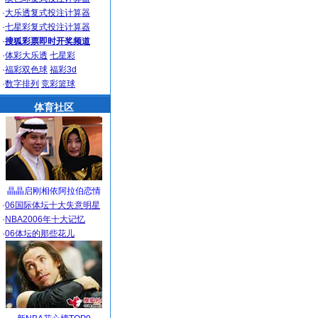
·
大乐透复式投注计算器
·
七星彩复式投注计算器
·
搜狐彩票即时开奖频道
·
体彩大乐透
七星彩
·
福彩双色球
福彩3d
·
数字排列
竞彩篮球
体育社区
晶晶启刚相依阿拉伯恋情
·
06国际体坛十大失意明星
·
NBA2006年十大记忆
·
06体坛的那些花儿