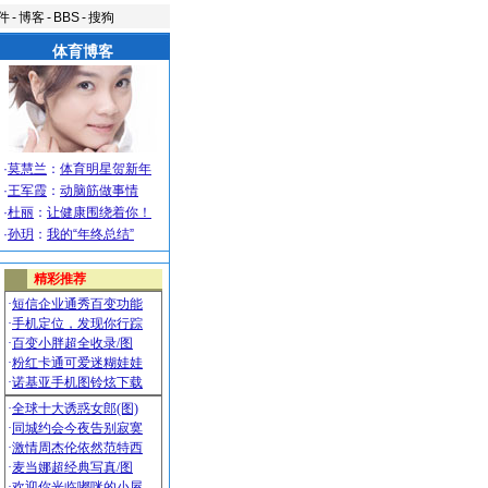
件
-
博客
-
BBS
-
搜狗
体育博客
·
莫慧兰
：
体育明星贺新年
·
王军霞
：
动脑筋做事情
·
杜丽
：
让健康围绕着你！
·
孙玥
：
我的“年终总结”