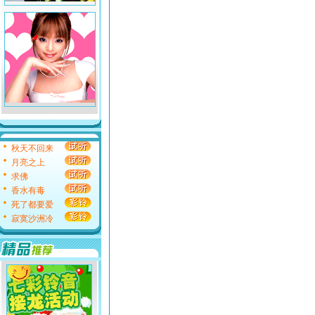
秋天不回来
月亮之上
求佛
香水有毒
死了都要爱
寂寞沙洲冷