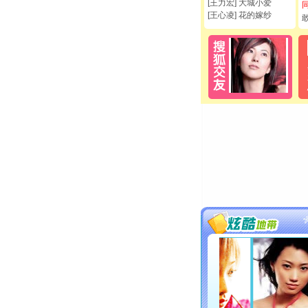
[王力宏] 大城小爱
[王心凌] 花的嫁纱