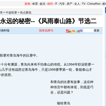
新闻
-
体育
-
娱乐
-
财经
-
IT
-
汽车
-
房产
-
女人
-
TV
-
ChinaRen
-
邮
球
>
中超联赛
>
热点聚焦
永远的秘密--《风雨泰山路》节选二
济南时报
我来说两句
联赛对青岛海牛的比赛中。
分有渊源，青岛向来有不怕泰山的传统。从1994年职业联赛一
泰山几乎没有战胜过青岛海牛，只是1999赛季第一轮，鲁能泰山才
牛的首胜。
和青岛的比赛有故事，这在种
种传言中都有体现，到底是巧
合，还是问题？
输给青岛