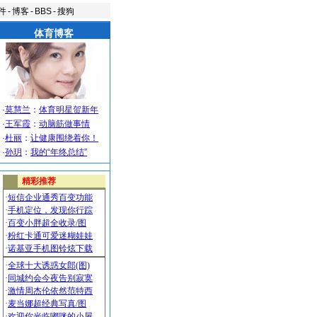
件
-
博客
-
BBS
-
搜狗
体育博客
·
莫慧兰
：
体育明星贺新年
·
王军霞
：
动脑筋做事情
·
杜丽
：
让健康围绕着你！
·
孙玥
：
我的“年终总结”