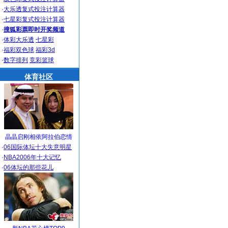
·
大乐透复式投注计算器
·
七星彩复式投注计算器
·
搜狐彩票即时开奖频道
·
体彩大乐透
七星彩
·
福彩双色球
福彩3d
·
数字排列
竞彩篮球
体育社区
晶晶启刚相依阿拉伯恋情
·
06国际体坛十大失意明星
·
NBA2006年十大记忆
·
06体坛的那些花儿