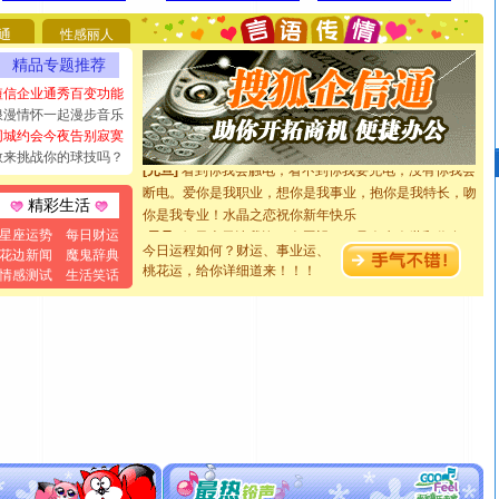
你太多，只有给你五千万：千万快乐！千万要健康！千万
要平安！千万要知足！千万不要忘记我！
通
性感丽人
[圣诞节]
不只这样的日子才会想起你,而是这样的日子才
精品专题推荐
能正大光明地骚扰你,告诉你,圣诞要快乐!新年要快乐!天天
都要快乐噢!
短信企业通秀百变功能
[圣诞节]
奉上一颗祝福的心,在这个特别的日子里,愿幸福,
浪漫情怀一起漫步音乐
同城约会今夜告别寂寞
如意,快乐,鲜花,一切美好的祝愿与你同在.圣诞快乐!
敢来挑战你的球技吗？
[元旦]
看到你我会触电；看不到你我要充电；没有你我会
断电。爱你是我职业，想你是我事业，抱你是我特长，吻
你是我专业！水晶之恋祝你新年快乐
精彩生活
[元旦]
如果上天让我许三个愿望，一是今生今世和你在一
星座运势
每日财运
起；二是再生再世和你在一起；三是三生三世和你不再分
今日运程如何？财运、事业运、
花边新闻
魔鬼辞典
离。水晶之恋祝你新年快乐
桃花运，给你详细道来！！！
情感测试
生活笑话
[元旦]
当我狠下心扭头离去那一刻，你在我身后无助地哭
泣，这痛楚让我明白我多么爱你。我转身抱住你：这猪不
卖了。水晶之恋祝你新年快乐。
[春节]
风柔雨润好月圆，半岛铁盒伴身边，每日尽显开心
颜！冬去春来似水如烟，劳碌人生需尽欢！听一曲轻歌，
道一声平安！新年吉祥万事如愿
[春节]
传说薰衣草有四片叶子：第一片叶子是信仰，第二
片叶子是希望，第三片叶子是爱情，第四片叶子是幸运。
送你一棵薰衣草，愿你新年快乐！
[圣诞节]
圣诞节到了，想想没什么送给你的，又不打算给