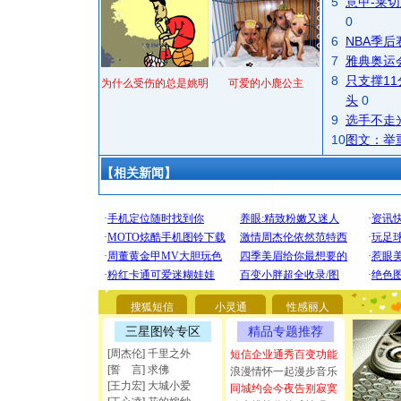
5
意甲-莱切
0
6
NBA季
7
雅典奥运
8
只支撑1
为什么受伤的总是姚明
可爱的小鹿公主
头
0
9
选手不走
10
图文：举
【相关新闻】
[圣诞节]
你太多，
要平安！
[圣诞节]
搜狐短信
小灵通
性感丽人
能正大光明
三星图铃专区
精品专题推荐
都要快乐噢
[周杰伦] 千里之外
短信企业通秀百变功能
[圣诞节]
[誓 言] 求佛
浪漫情怀一起漫步音乐
如意,快乐
[王力宏] 大城小爱
同城约会今夜告别寂寞
[元旦]
看