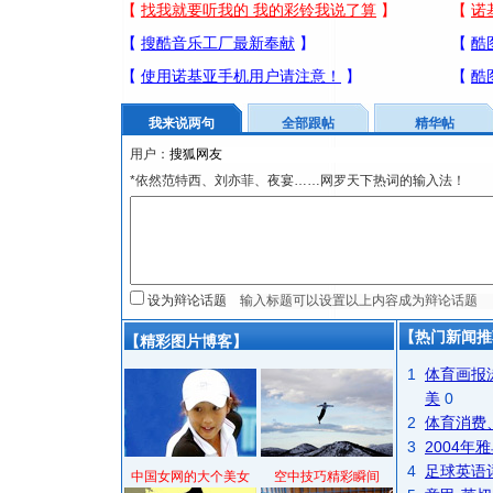
我来说两句
全部跟帖
精华帖
用户：
*依然范特西、刘亦菲、夜宴……网罗天下热词的输入法！
设为辩论话题
【热门新闻推
【精彩图片博客】
1
体育画报
美
0
2
体育消费
3
2004
4
足球英语
中国女网的大个美女
空中技巧精彩瞬间