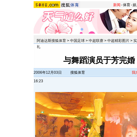
新闻
-
体育
-
娱
阿迪达斯搜狐体育
>
中国足球
>
中超联赛
>
中超精彩图片
>
实
礼
与舞蹈演员于芳完婚
2006年12月03日
搜狐体育
我
16:23