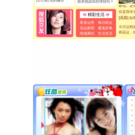
[王心凌] 花的嫁纱
敢来挑战你的球技吗？
断电。爱
你是我专
精彩生活
[元旦]
如
起；二是
星座运势
每日财运
离。水晶
今日运程
花边新闻
魔鬼辞典
桃花运，
[元旦]
当
情感测试
生活笑话
泣，这痛
卖了。水
[春节]
风
颜！冬去
道一声平
[春节]
传
片叶子是
送你一棵
[圣诞节]
你太多，
要平安！
[圣诞节]
能正大光明
都要快乐噢
[圣诞节]
如意,快乐