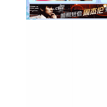
[元旦]
看
断电。爱
你是我专
[元旦]
如
起；二是
离。水晶
[元旦]
当
泣，这痛
卖了。水
[春节]
风
颜！冬去
道一声平
[春节]
传
片叶子是
送你一棵