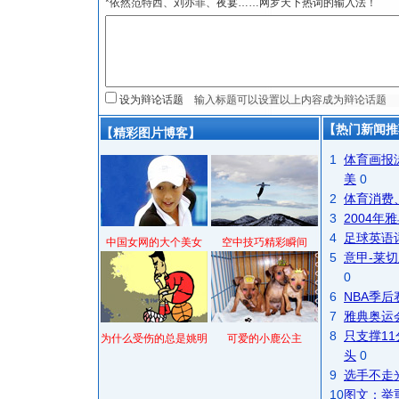
*依然范特西、刘亦菲、夜宴……网罗天下热词的输入法！
设为辩论话题
【热门新闻推
【精彩图片博客】
1
体育画报
美
0
2
体育消费
3
2004
4
足球英语
中国女网的大个美女
空中技巧精彩瞬间
5
意甲-莱切
0
6
NBA季
7
雅典奥运
8
只支撑1
为什么受伤的总是姚明
可爱的小鹿公主
头
0
9
选手不走
10
图文：举