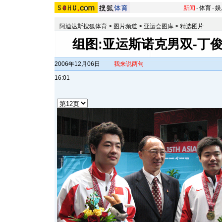
新闻
-
体育
-
娱
阿迪达斯搜狐体育
>
图片频道
>
亚运会图库
>
精选图片
组图:亚运斯诺克男双-丁
2006年12月06日
我来说两句
16:01