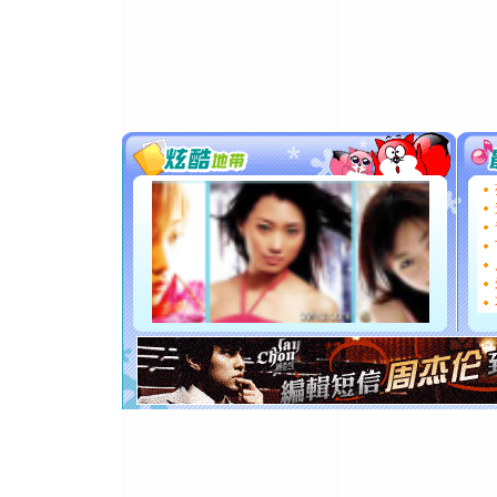
卖了。水
[春节]
风
颜！冬去
道一声平
[春节]
传
片叶子是
送你一棵
[圣诞节]
你太多，
要平安！
[圣诞节]
能正大光明
都要快乐噢
[圣诞节]
如意,快乐
[元旦]
看
断电。爱
你是我专
[元旦]
如
起；二是
离。水晶
[元旦]
当