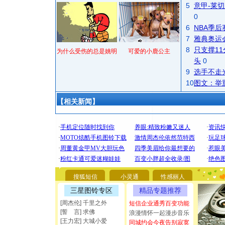
5
意甲-莱切
0
6
NBA季
7
雅典奥运
8
只支撑1
为什么受伤的总是姚明
可爱的小鹿公主
头
0
9
选手不走
10
图文：举
【相关新闻】
[圣诞节]
你太多，
要平安！
搜狐短信
小灵通
性感丽人
[圣诞节]
三星图铃专区
精品专题推荐
能正大光明
都要快乐噢
[周杰伦] 千里之外
短信企业通秀百变功能
[圣诞节]
[誓 言] 求佛
浪漫情怀一起漫步音乐
[王力宏] 大城小爱
如意,快乐
同城约会今夜告别寂寞