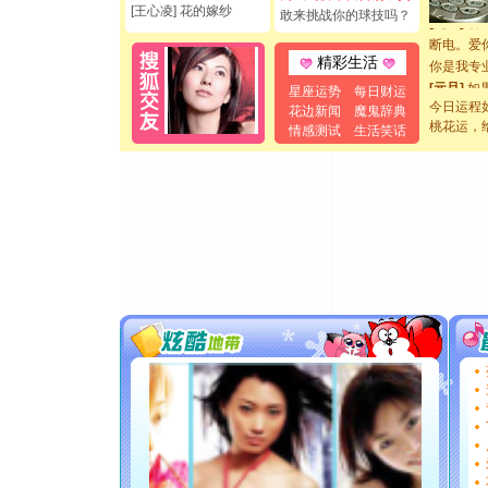
[王心凌] 花的嫁纱
[元旦]
看
敢来挑战你的球技吗？
断电。爱
你是我专
精彩生活
[元旦]
如
星座运势
每日财运
起；二是
今日运程
花边新闻
魔鬼辞典
离。水晶
桃花运，
情感测试
生活笑话
[元旦]
当
泣，这痛
卖了。水
[春节]
风
颜！冬去
道一声平
[春节]
传
片叶子是
送你一棵
[圣诞节]
你太多，
要平安！
[圣诞节]
能正大光明
都要快乐噢
[圣诞节]