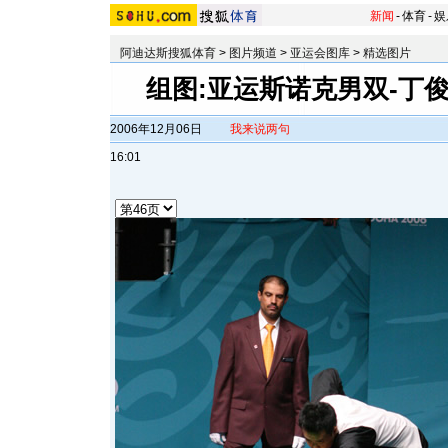
新闻
-
体育
-
娱
阿迪达斯搜狐体育
>
图片频道
>
亚运会图库
>
精选图片
组图:亚运斯诺克男双-丁
2006年12月06日
我来说两句
16:01