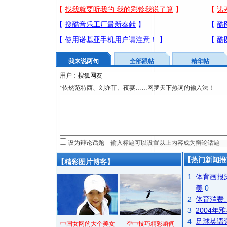
我来说两句
全部跟帖
精华帖
用户：
*依然范特西、刘亦菲、夜宴……网罗天下热词的输入法！
设为辩论话题
【热门新闻推
【精彩图片博客】
1
体育画报
美
0
2
体育消费
3
2004
4
足球英语
中国女网的大个美女
空中技巧精彩瞬间