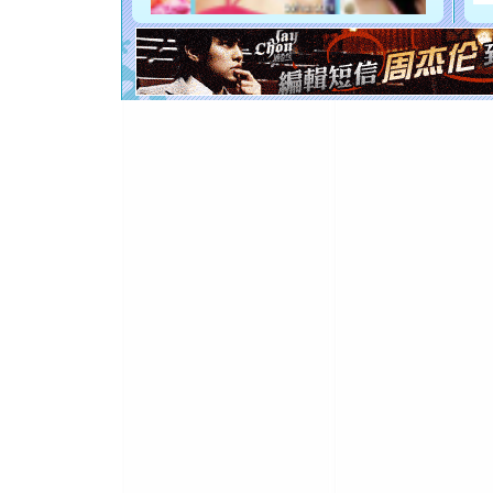
如意,快乐
[元旦]
看
断电。爱
你是我专
[元旦]
如
起；二是
离。水晶
[元旦]
当
泣，这痛
卖了。水
[春节]
风
颜！冬去
道一声平
[春节]
传
片叶子是
送你一棵