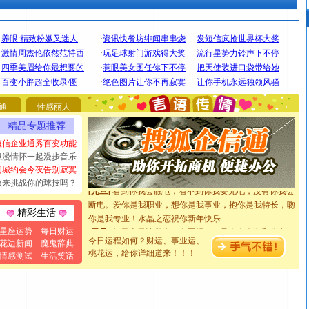
[圣诞节]
圣诞节到了，想想没什么送给你的，又不打算给
你太多，只有给你五千万：千万快乐！千万要健康！千万
要平安！千万要知足！千万不要忘记我！
通
性感丽人
[圣诞节]
不只这样的日子才会想起你,而是这样的日子才
精品专题推荐
能正大光明地骚扰你,告诉你,圣诞要快乐!新年要快乐!天天
短信企业通秀百变功能
都要快乐噢!
浪漫情怀一起漫步音乐
[圣诞节]
奉上一颗祝福的心,在这个特别的日子里,愿幸福,
同城约会今夜告别寂寞
如意,快乐,鲜花,一切美好的祝愿与你同在.圣诞快乐!
敢来挑战你的球技吗？
[元旦]
看到你我会触电；看不到你我要充电；没有你我会
断电。爱你是我职业，想你是我事业，抱你是我特长，吻
精彩生活
你是我专业！水晶之恋祝你新年快乐
[元旦]
如果上天让我许三个愿望，一是今生今世和你在一
星座运势
每日财运
起；二是再生再世和你在一起；三是三生三世和你不再分
今日运程如何？财运、事业运、
花边新闻
魔鬼辞典
桃花运，给你详细道来！！！
离。水晶之恋祝你新年快乐
情感测试
生活笑话
[元旦]
当我狠下心扭头离去那一刻，你在我身后无助地哭
泣，这痛楚让我明白我多么爱你。我转身抱住你：这猪不
卖了。水晶之恋祝你新年快乐。