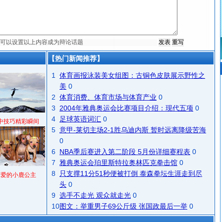
【热门新闻推荐】
1
体育画报泳装美女组图：古铜色皮肤展示野性之
美
0
2
体育消费、体育市场与体育产业
0
3
2004年雅典奥运会比赛项目介绍：现代五项
0
4
足球英语词汇
0
中技巧精彩瞬间
5
意甲-莱切主场2-1胜乌迪内斯 暂时远离降级苦海
0
6
NBA季后赛进入第二阶段 5月份详细赛程表
0
7
雅典奥运会珀里斯特拉奥林匹克拳击馆
0
8
只支撑11分51秒便被打倒 泰森拳坛生涯走到尽
可爱的小鹿公主
头
0
9
选手不走光 观众就走光
0
10
图文：举重男子69公斤级 张国政最后一举
0