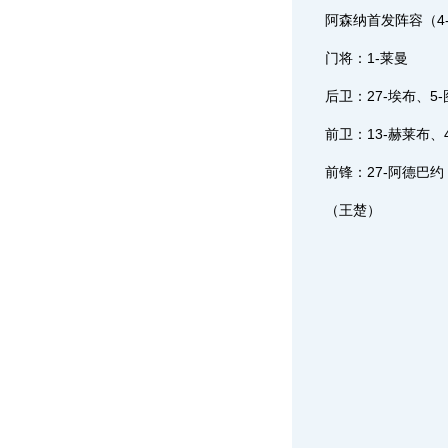
阿森纳首发阵容（4-5
门将：1-莱曼
后卫：27-埃布、5-图
前卫：13-赫莱布、4-
前锋：27-阿德巴约
（王楚）