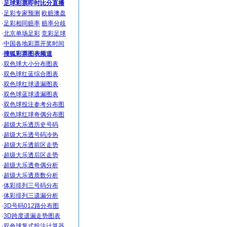
·
足球彩票即时比分直播
·
足彩专家预测
欧赔澳盘
·
足彩相同赔率
赔率分歧
·
北京单场足彩
竞彩足球
·
中国各地彩票开奖时间
·
搜狐彩票图表频道
·
双色球大小分布图表
·
双色球红蓝综合图表
·
双色球红球遗漏图表
·
双色球蓝球遗漏图表
·
双色球投注参考分布图
·
双色球红球奇偶分布图
·
超级大乐透历史号码
·
超级大乐透号码冷热
·
超级大乐透前区走势
·
超级大乐透后区走势
·
超级大乐透奇偶分析
·
超级大乐透质数分析
·
体彩排列三号码分布
·
体彩排列三遗漏分析
·
3D号码012路分布图
·
3D跨度遗漏走势图表
·
双色球复式投注计算器