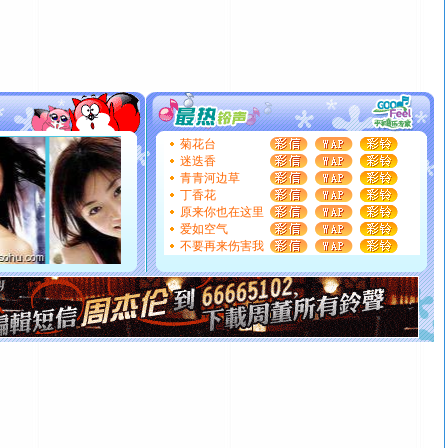
[春节]
风柔雨润好月圆，半岛铁盒伴身边，每日尽显开心
颜！冬去春来似水如烟，劳碌人生需尽欢！听一曲轻歌，
道一声平安！新年吉祥万事如愿
[春节]
传说薰衣草有四片叶子：第一片叶子是信仰，第二
片叶子是希望，第三片叶子是爱情，第四片叶子是幸运。
送你一棵薰衣草，愿你新年快乐！
[圣诞节]
圣诞节到了，想想没什么送给你的，又不打算给
你太多，只有给你五千万：千万快乐！千万要健康！千万
菊花台
要平安！千万要知足！千万不要忘记我！
迷迭香
青青河边草
[圣诞节]
不只这样的日子才会想起你,而是这样的日子才
丁香花
能正大光明地骚扰你,告诉你,圣诞要快乐!新年要快乐!天天
原来你也在这里
都要快乐噢!
爱如空气
[圣诞节]
奉上一颗祝福的心,在这个特别的日子里,愿幸福,
不要再来伤害我
如意,快乐,鲜花,一切美好的祝愿与你同在.圣诞快乐!
[元旦]
看到你我会触电；看不到你我要充电；没有你我会
断电。爱你是我职业，想你是我事业，抱你是我特长，吻
你是我专业！水晶之恋祝你新年快乐
[元旦]
如果上天让我许三个愿望，一是今生今世和你在一
起；二是再生再世和你在一起；三是三生三世和你不再分
离。水晶之恋祝你新年快乐
[元旦]
当我狠下心扭头离去那一刻，你在我身后无助地哭
泣，这痛楚让我明白我多么爱你。我转身抱住你：这猪不
卖了。水晶之恋祝你新年快乐。