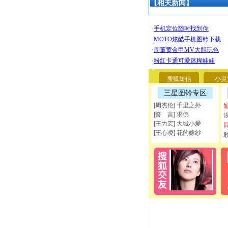
【相关新闻】
搜狐短信
小灵
三星图铃专区
[周杰伦] 千里之外
[誓 言] 求佛
[王力宏] 大城小爱
[王心凌] 花的嫁纱