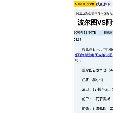
阿迪达斯搜狐体育
>
国际足
波尔图VS
2006年12月07日
搜狐体
03:37
搜狐体育讯 北京时间
(
阿森纳新闻
,
阿森纳说吧
容：
波尔图首发阵容（4-4
门将1-赫尔顿
后卫：12-博辛瓦、3-
前卫：8-冈萨雷斯、13
前锋：9-洛佩斯、23