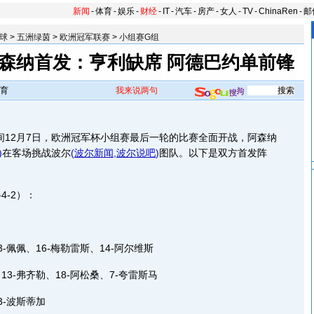
新闻
-
体育
-
娱乐
-
财经
-
IT
-
汽车
-
房产
-
女人
-
TV
-
ChinaRen
-
邮
球
>
五洲绿茵
>
欧洲冠军联赛
>
小组赛G组
阿森纳首发：亨利缺席 阿德巴约单前锋
育
我来说两句
12月7日，欧洲冠军杯小组赛最后一轮的比赛全面开战，阿森纳
)
在客场挑战波尔
(
波尔新闻
,
波尔说吧
)
图队。以下是双方首发阵
-2）：
佩佩、16-梅勒雷斯、14-阿尔维斯
-弗齐勒、18-阿松桑、7-夸雷斯马
-波斯蒂加