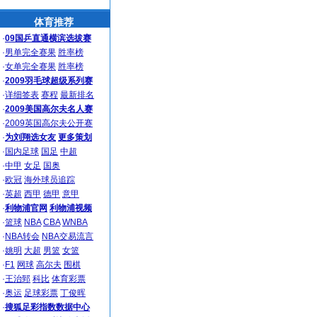
体育推荐
·
09国乒直通横滨选拔赛
·
男单完全赛果
胜率榜
·
女单完全赛果
胜率榜
·
2009羽毛球超级系列赛
·
详细签表
赛程
最新排名
·
2009美国高尔夫名人赛
·
2009英国高尔夫公开赛
·
为刘翔选女友
更多策划
·
国内足球
国足
中超
·
中甲
女足
国奥
·
欧冠
海外球员追踪
·
英超
西甲
德甲
意甲
·
利物浦官网
利物浦视频
·
篮球
NBA
CBA
WNBA
·
NBA转会
NBA交易流言
·
姚明
大超
男篮
女篮
·
F1
网球
高尔夫
围棋
·
王治郅
科比
体育彩票
·
奥运
足球彩票
丁俊晖
·
搜狐足彩指数数据中心