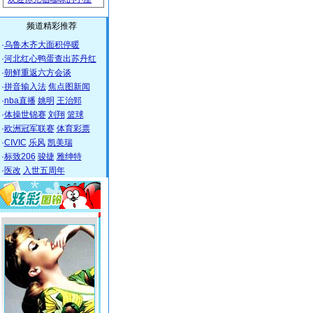
频道精彩推荐
·
乌鲁木齐大面积停暖
·
河北红心鸭蛋查出苏丹红
·
朝鲜重返六方会谈
·
拼音输入法
焦点图新闻
·
nba直播
姚明
王治郅
·
体操世锦赛
刘翔
篮球
·
欧洲冠军联赛
体育彩票
·
CIVIC
乐风
凯美瑞
·
标致206
骏捷
雅绅特
·
医改
入世五周年