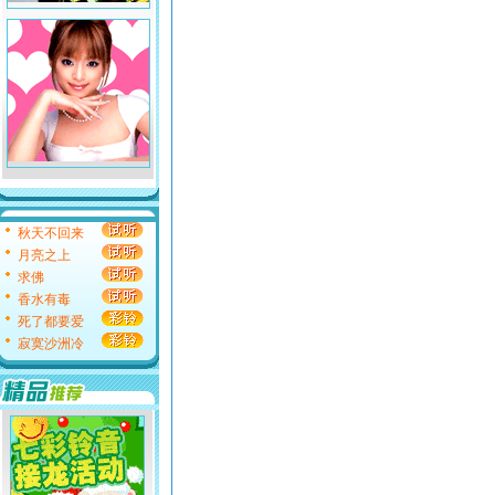
秋天不回来
月亮之上
求佛
香水有毒
死了都要爱
寂寞沙洲冷