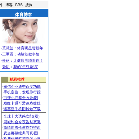
件
-
博客
-
BBS
-
搜狗
体育博客
·
莫慧兰
：
体育明星贺新年
·
王军霞
：
动脑筋做事情
·
杜丽
：
让健康围绕着你！
·
孙玥
：
我的“年终总结”