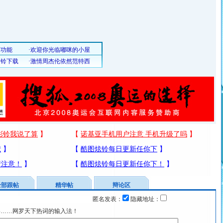
全部跟帖
精华帖
辩论区
匿名发表：
隐藏地址：
宴……网罗天下热词的输入法！