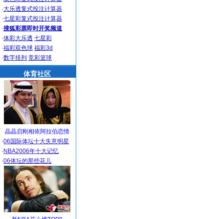
·
大乐透复式投注计算器
·
七星彩复式投注计算器
·
搜狐彩票即时开奖频道
·
体彩大乐透
七星彩
·
福彩双色球
福彩3d
·
数字排列
竞彩篮球
体育社区
晶晶启刚相依阿拉伯恋情
·
06国际体坛十大失意明星
·
NBA2006年十大记忆
·
06体坛的那些花儿