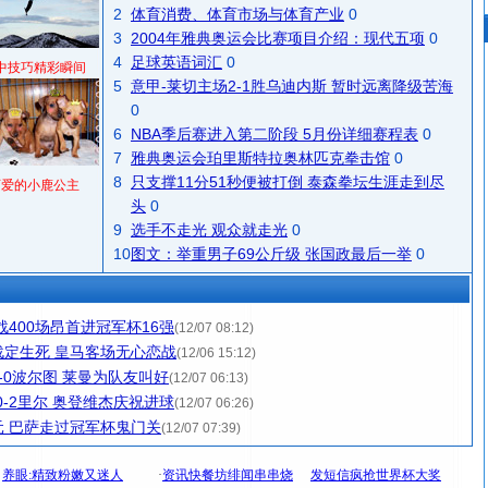
2
体育消费、体育市场与体育产业
0
3
2004年雅典奥运会比赛项目介绍：现代五项
0
4
足球英语词汇
0
中技巧精彩瞬间
5
意甲-莱切主场2-1胜乌迪内斯 暂时远离降级苦海
0
6
NBA季后赛进入第二阶段 5月份详细赛程表
0
7
雅典奥运会珀里斯特拉奥林匹克拳击馆
0
8
只支撑11分51秒便被打倒 泰森拳坛生涯走到尽
可爱的小鹿公主
头
0
9
选手不走光 观众就走光
0
10
图文：举重男子69公斤级 张国政最后一举
0
400场昂首进冠军杯16强
(12/07 08:12)
定生死 皇马客场无心恋战
(12/06 15:12)
-0波尔图 莱曼为队友叫好
(12/07 06:13)
-2里尔 奥登维杰庆祝进球
(12/07 06:26)
 巴萨走过冠军杯鬼门关
(12/07 07:39)