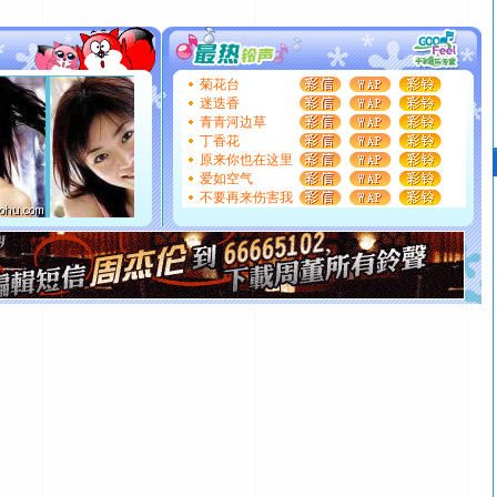
[春节]
传说薰衣草有四片叶子：第一片叶子是信仰，第二
片叶子是希望，第三片叶子是爱情，第四片叶子是幸运。
送你一棵薰衣草，愿你新年快乐！
[圣诞节]
圣诞节到了，想想没什么送给你的，又不打算给
菊花台
你太多，只有给你五千万：千万快乐！千万要健康！千万
迷迭香
要平安！千万要知足！千万不要忘记我！
青青河边草
[圣诞节]
不只这样的日子才会想起你,而是这样的日子才
丁香花
能正大光明地骚扰你,告诉你,圣诞要快乐!新年要快乐!天天
原来你也在这里
都要快乐噢!
爱如空气
不要再来伤害我
[圣诞节]
奉上一颗祝福的心,在这个特别的日子里,愿幸福,
如意,快乐,鲜花,一切美好的祝愿与你同在.圣诞快乐!
[元旦]
看到你我会触电；看不到你我要充电；没有你我会
断电。爱你是我职业，想你是我事业，抱你是我特长，吻
你是我专业！水晶之恋祝你新年快乐
[元旦]
如果上天让我许三个愿望，一是今生今世和你在一
起；二是再生再世和你在一起；三是三生三世和你不再分
离。水晶之恋祝你新年快乐
[元旦]
当我狠下心扭头离去那一刻，你在我身后无助地哭
泣，这痛楚让我明白我多么爱你。我转身抱住你：这猪不
卖了。水晶之恋祝你新年快乐。
[春节]
风柔雨润好月圆，半岛铁盒伴身边，每日尽显开心
颜！冬去春来似水如烟，劳碌人生需尽欢！听一曲轻歌，
道一声平安！新年吉祥万事如愿