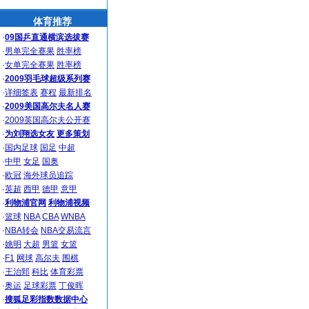
体育推荐
·
09国乒直通横滨选拔赛
·
男单完全赛果
胜率榜
·
女单完全赛果
胜率榜
·
2009羽毛球超级系列赛
·
详细签表
赛程
最新排名
·
2009美国高尔夫名人赛
·
2009英国高尔夫公开赛
·
为刘翔选女友
更多策划
·
国内足球
国足
中超
·
中甲
女足
国奥
·
欧冠
海外球员追踪
·
英超
西甲
德甲
意甲
·
利物浦官网
利物浦视频
·
篮球
NBA
CBA
WNBA
·
NBA转会
NBA交易流言
·
姚明
大超
男篮
女篮
·
F1
网球
高尔夫
围棋
·
王治郅
科比
体育彩票
·
奥运
足球彩票
丁俊晖
·
搜狐足彩指数数据中心