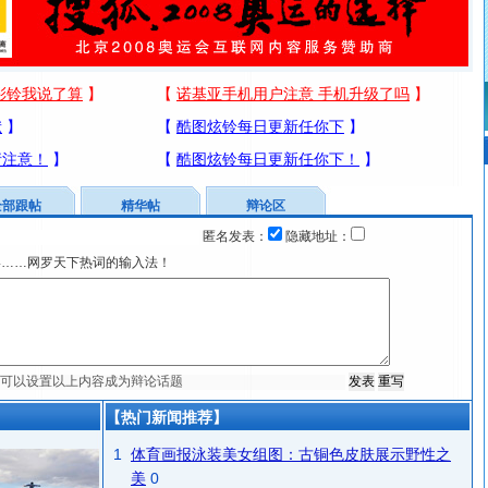
全部跟帖
精华帖
辩论区
匿名发表：
隐藏地址：
宴……网罗天下热词的输入法！
【热门新闻推荐】
1
体育画报泳装美女组图：古铜色皮肤展示野性之
美
0