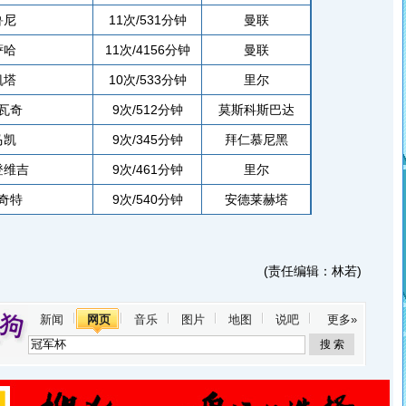
鲁尼
11次/531分钟
曼联
萨哈
11次/4156分钟
曼联
凯塔
10次/533分钟
里尔
瓦奇
9次/512分钟
莫斯科斯巴达
马凯
9次/345分钟
拜仁慕尼黑
登维吉
9次/461分钟
里尔
奇特
9次/540分钟
安德莱赫塔
(责任编辑：林若)
新闻
网页
音乐
图片
地图
说吧
更多»