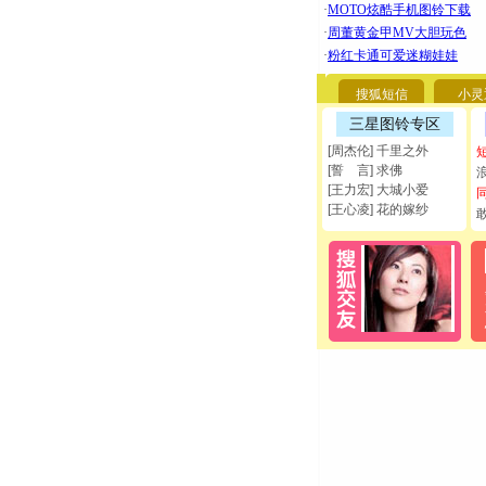
搜狐短信
小灵
三星图铃专区
[周杰伦] 千里之外
[誓 言] 求佛
[王力宏] 大城小爱
[王心凌] 花的嫁纱