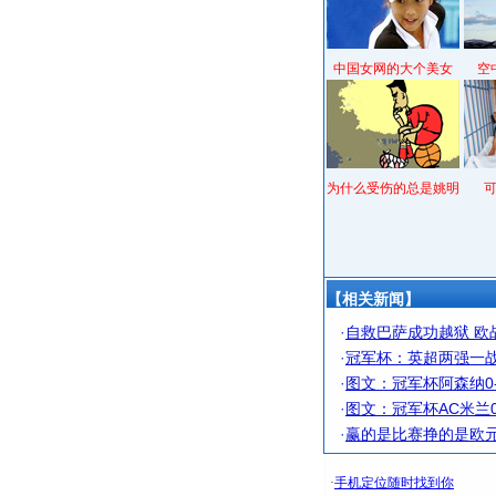
中国女网的大个美女
空
为什么受伤的总是姚明
【相关新闻】
·
自救巴萨成功越狱 欧战
·
冠军杯：英超两强一战
·
图文：冠军杯阿森纳0
·
图文：冠军杯AC米兰0
·
赢的是比赛挣的是欧元