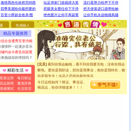
[圣诞节]
圣诞节到了，想想没什么送给你的，又不打算给
你太多，只有给你五千万：千万快乐！千万要健康！千万
通
性感丽人
要平安！千万要知足！千万不要忘记我！
[圣诞节]
不只这样的日子才会想起你,而是这样的日子才
精品专题推荐
能正大光明地骚扰你,告诉你,圣诞要快乐!新年要快乐!天天
短信企业通秀百变功能
都要快乐噢!
浪漫情怀一起漫步音乐
[圣诞节]
奉上一颗祝福的心,在这个特别的日子里,愿幸福,
同城约会今夜告别寂寞
如意,快乐,鲜花,一切美好的祝愿与你同在.圣诞快乐!
敢来挑战你的球技吗？
[元旦]
看到你我会触电；看不到你我要充电；没有你我会
断电。爱你是我职业，想你是我事业，抱你是我特长，吻
精彩生活
你是我专业！水晶之恋祝你新年快乐
星座运势
每日财运
[元旦]
如果上天让我许三个愿望，一是今生今世和你在一
今日运程如何？财运、事业运、
花边新闻
魔鬼辞典
起；二是再生再世和你在一起；三是三生三世和你不再分
桃花运，给你详细道来！！！
情感测试
生活笑话
离。水晶之恋祝你新年快乐
[元旦]
当我狠下心扭头离去那一刻，你在我身后无助地哭
泣，这痛楚让我明白我多么爱你。我转身抱住你：这猪不
卖了。水晶之恋祝你新年快乐。
[春节]
风柔雨润好月圆，半岛铁盒伴身边，每日尽显开心
颜！冬去春来似水如烟，劳碌人生需尽欢！听一曲轻歌，
道一声平安！新年吉祥万事如愿