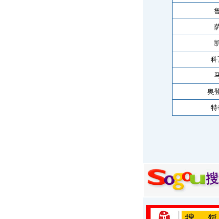
科
奥
特