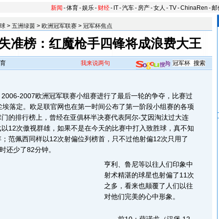
新闻
-
体育
-
娱乐
-
财经
-
IT
-
汽车
-
房产
-
女人
-
TV
-
ChinaRen
-
邮
球
>
五洲绿茵
>
欧洲冠军联赛
>
冠军杯焦点
失准榜：红魔枪手四锋将成浪费大王
育
我来说两句
06-2007欧洲冠军联赛小组赛进行了最后一轮的争夺，比赛过
尘埃落定。欧足联官网也在第一时间公布了第一阶段小组赛的各项
球门的排行榜上，曾经在亚俱杯半决赛代表阿尔-艾因淘汰过大连
以12次傲视群雄，如果不是在今天的比赛中打入致胜球，真不知
；范佩西同样以12次射偏位列榜首，只不过他射偏12次只用了
时还少了82分钟。
亨利、鲁尼等以往人们印象中
射术精湛的球星也射偏了11次
之多，看来也颠覆了人们以往
对他们完美的心中形象。