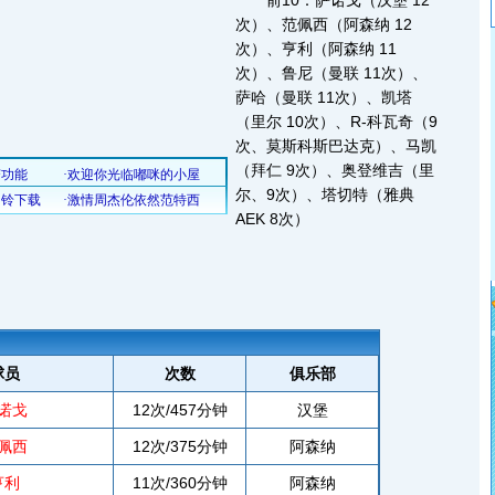
前10：萨诺戈（汉堡 12
次）、范佩西（阿森纳 12
次）、亨利（阿森纳 11
次）、鲁尼（曼联 11次）、
萨哈（曼联 11次）、凯塔
（里尔 10次）、R-科瓦奇（9
次、莫斯科斯巴达克）、马凯
（拜仁 9次）、奥登维吉（里
尔、9次）、塔切特（雅典
AEK 8次）
球员
次数
俱乐部
诺戈
12次/457分钟
汉堡
佩西
12次/375分钟
阿森纳
亨利
11次/360分钟
阿森纳