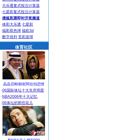
·
大乐透复式投注计算器
·
七星彩复式投注计算器
·
搜狐彩票即时开奖频道
·
体彩大乐透
七星彩
·
福彩双色球
福彩3d
·
数字排列
竞彩篮球
体育社区
晶晶启刚相依阿拉伯恋情
·
06国际体坛十大失意明星
·
NBA2006年十大记忆
·
06体坛的那些花儿