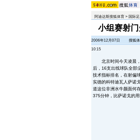
阿迪达斯搜狐体育
>
国际足
小组赛射门
2006年12月07日
搜狐体
10:15
北京时间今天凌晨，20
后，16支出线球队全部
技术指标排名，在射偏
实德的科特迪瓦人萨诺戈
道这位非洲水牛颜面何存
375分钟，比萨诺戈的用