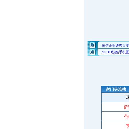
射门失准榜
萨
范