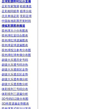
·
足球彩票即时比分直播
·
足彩专家预测
欧赔澳盘
·
足彩相同赔率
赔率分歧
·
北京单场足彩
竞彩足球
·
中国各地彩票开奖时间
·
搜狐彩票图表频道
·
双色球大小分布图表
·
双色球红蓝综合图表
·
双色球红球遗漏图表
·
双色球蓝球遗漏图表
·
双色球投注参考分布图
·
双色球红球奇偶分布图
·
超级大乐透历史号码
·
超级大乐透号码冷热
·
超级大乐透前区走势
·
超级大乐透后区走势
·
超级大乐透奇偶分析
·
超级大乐透质数分析
·
体彩排列三号码分布
·
体彩排列三遗漏分析
·
3D号码012路分布图
·
3D跨度遗漏走势图表
·
双色球复式投注计算器