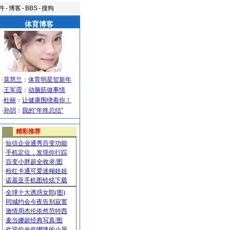
件
-
博客
-
BBS
-
搜狗
体育博客
·
莫慧兰
：
体育明星贺新年
·
王军霞
：
动脑筋做事情
·
杜丽
：
让健康围绕着你！
·
孙玥
：
我的“年终总结”