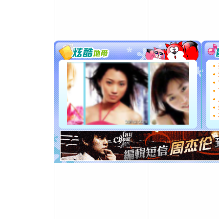
送你一棵
[圣诞节]
你太多，
要平安！
[圣诞节]
能正大光明
都要快乐噢
[圣诞节]
如意,快乐
[元旦]
看
断电。爱
你是我专
[元旦]
如
起；二是
离。水晶
[元旦]
当
泣，这痛
卖了。水
[春节]
风
颜！冬去
道一声平
[春节]
传