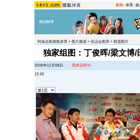
新闻
-
体育
-
娱
阿迪达斯搜狐体育
>
图片频道
>
亚运会图库
>
精选图片
独家组图：丁俊晖/梁文博
2006年12月08日
我来说两句
15:45