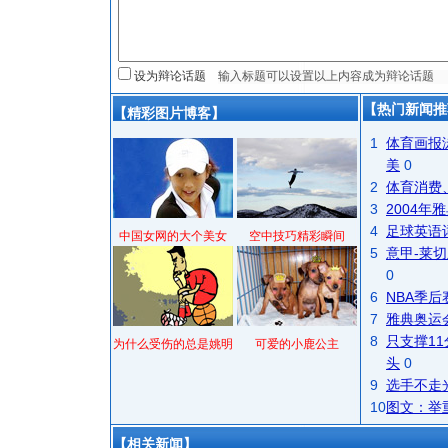
设为辩论话题
【热门新闻推
【精彩图片博客】
1
体育画报
美
0
2
体育消费
3
2004
4
足球英语
中国女网的大个美女
空中技巧精彩瞬间
5
意甲-莱切
0
6
NBA季
7
雅典奥运
8
只支撑1
为什么受伤的总是姚明
可爱的小鹿公主
头
0
9
选手不走
10
图文：举
【相关新闻】