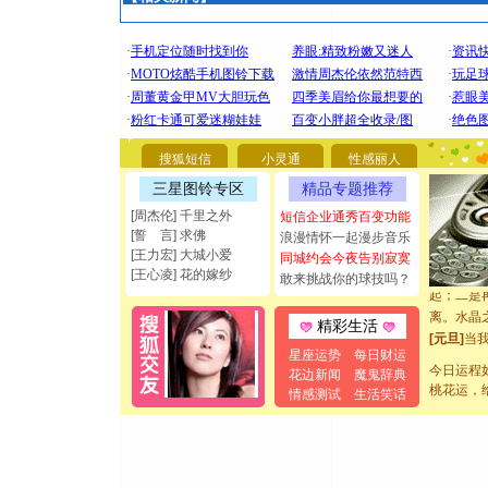
[圣诞节]
你太多，
要平安！
[圣诞节]
能正大光明
都要快乐噢
[圣诞节]
搜狐短信
小灵通
性感丽人
如意,快乐
三星图铃专区
精品专题推荐
[元旦]
看
[周杰伦] 千里之外
短信企业通秀百变功能
断电。爱
[誓 言] 求佛
浪漫情怀一起漫步音乐
你是我专
[王力宏] 大城小爱
同城约会今夜告别寂寞
[元旦]
如
[王心凌] 花的嫁纱
敢来挑战你的球技吗？
起；二是
离。水晶
精彩生活
[元旦]
当
泣，这痛
星座运势
每日财运
今日运程
卖了。水
花边新闻
魔鬼辞典
桃花运，
情感测试
生活笑话
[春节]
风
颜！冬去
道一声平
[春节]
传
片叶子是