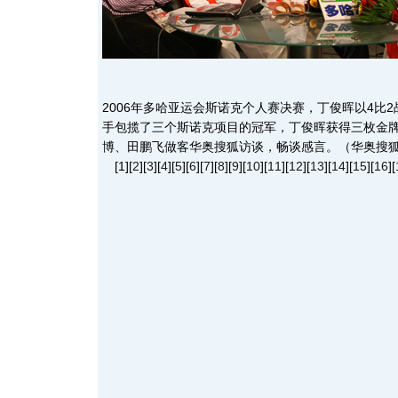
2006年多哈亚运会斯诺克个人赛决赛，丁俊晖以4比
手包揽了三个斯诺克项目的冠军，丁俊晖获得三枚金
博、田鹏飞做客华奥搜狐访谈，畅谈感言。（华奥搜狐
[1][
2
][
3
][
4
][
5
][
6
][
7
][
8
][
9
][
10
][
11
][
12
][
13
][
14
][
15
][
16
][