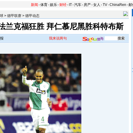
新闻
-
体育
-
娱乐
-
财经
-
IT
-
汽车
-
房产
-
女人
-
TV
-
ChinaRen
-
邮
球
>
德甲联赛
>
德甲动态
法兰克福狂胜 拜仁慕尼黑胜科特布斯
报
我来说两句