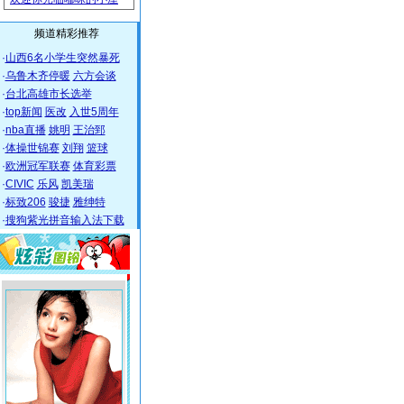
频道精彩推荐
·
山西6名小学生突然暴死
·
乌鲁木齐停暖
六方会谈
·
台北高雄市长选举
·
top新闻
医改
入世5周年
·
nba直播
姚明
王治郅
·
体操世锦赛
刘翔
篮球
·
欧洲冠军联赛
体育彩票
·
CIVIC
乐风
凯美瑞
·
标致206
骏捷
雅绅特
·
搜狗紫光拼音输入法下载