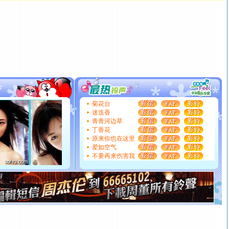
泣，这痛楚让我明白我多么爱你。我转身抱住你：这猪不
卖了。水晶之恋祝你新年快乐。
[春节]
风柔雨润好月圆，半岛铁盒伴身边，每日尽显开心
颜！冬去春来似水如烟，劳碌人生需尽欢！听一曲轻歌，
道一声平安！新年吉祥万事如愿
[春节]
传说薰衣草有四片叶子：第一片叶子是信仰，第二
片叶子是希望，第三片叶子是爱情，第四片叶子是幸运。
送你一棵薰衣草，愿你新年快乐！
[圣诞节]
圣诞节到了，想想没什么送给你的，又不打算给
你太多，只有给你五千万：千万快乐！千万要健康！千万
菊花台
要平安！千万要知足！千万不要忘记我！
迷迭香
青青河边草
[圣诞节]
不只这样的日子才会想起你,而是这样的日子才
丁香花
能正大光明地骚扰你,告诉你,圣诞要快乐!新年要快乐!天天
原来你也在这里
都要快乐噢!
爱如空气
[圣诞节]
奉上一颗祝福的心,在这个特别的日子里,愿幸福,
不要再来伤害我
如意,快乐,鲜花,一切美好的祝愿与你同在.圣诞快乐!
[元旦]
看到你我会触电；看不到你我要充电；没有你我会
断电。爱你是我职业，想你是我事业，抱你是我特长，吻
你是我专业！水晶之恋祝你新年快乐
[元旦]
如果上天让我许三个愿望，一是今生今世和你在一
起；二是再生再世和你在一起；三是三生三世和你不再分
离。水晶之恋祝你新年快乐