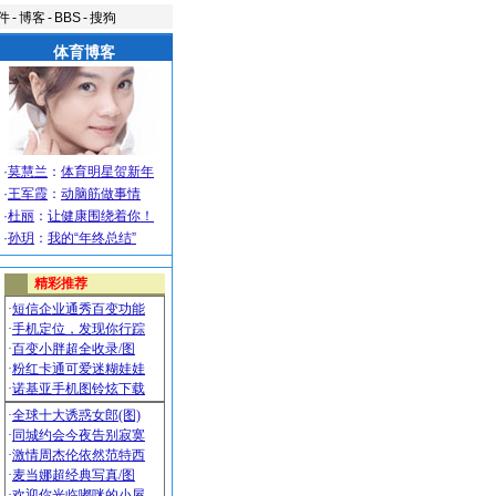
件
-
博客
-
BBS
-
搜狗
体育博客
·
莫慧兰
：
体育明星贺新年
·
王军霞
：
动脑筋做事情
·
杜丽
：
让健康围绕着你！
·
孙玥
：
我的“年终总结”