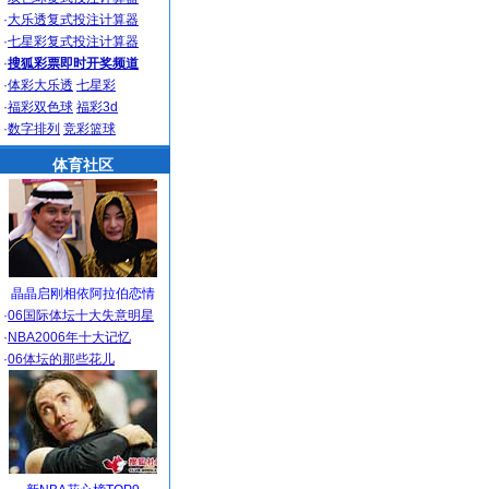
·
大乐透复式投注计算器
·
七星彩复式投注计算器
·
搜狐彩票即时开奖频道
·
体彩大乐透
七星彩
·
福彩双色球
福彩3d
·
数字排列
竞彩篮球
体育社区
晶晶启刚相依阿拉伯恋情
·
06国际体坛十大失意明星
·
NBA2006年十大记忆
·
06体坛的那些花儿