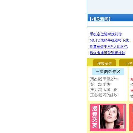
【相关新闻】
搜狐短信
小灵
三星图铃专区
[周杰伦] 千里之外
[誓 言] 求佛
[王力宏] 大城小爱
[王心凌] 花的嫁纱