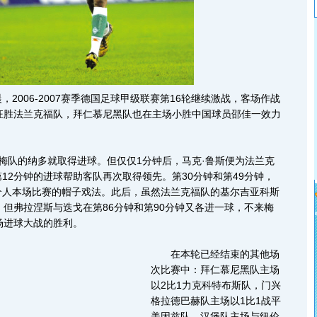
006-2007赛季德国足球甲级联赛第16轮继续激战，客场作战
狂胜法兰克福队，拜仁慕尼黑队也在主场小胜中国球员邵佳一效力
队的纳多就取得进球。但仅仅1分钟后，马克·鲁斯便为法兰克
12分钟的进球帮助客队再次取得领先。第30分钟和第49分钟，
个人本场比赛的帽子戏法。此后，虽然法兰克福队的基尔吉亚科斯
，但弗拉涅斯与迭戈在第86分钟和第90分钟又各进一球，不来梅
场进球大战的胜利。
在本轮已经结束的其他场
次比赛中：拜仁慕尼黑队主场
以2比1力克科特布斯队，门兴
格拉德巴赫队主场以1比1战平
美因兹队，汉堡队主场与纽伦