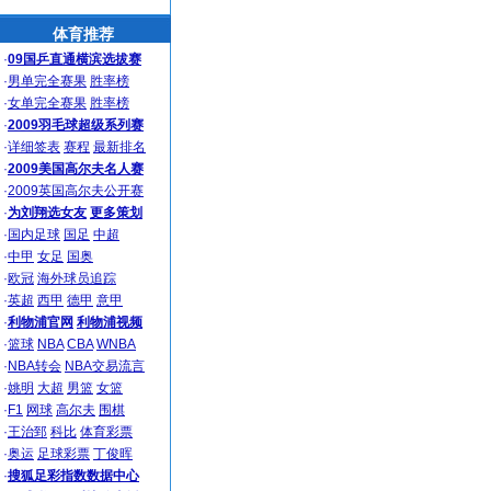
体育推荐
·
09国乒直通横滨选拔赛
·
男单完全赛果
胜率榜
·
女单完全赛果
胜率榜
·
2009羽毛球超级系列赛
·
详细签表
赛程
最新排名
·
2009美国高尔夫名人赛
·
2009英国高尔夫公开赛
·
为刘翔选女友
更多策划
·
国内足球
国足
中超
·
中甲
女足
国奥
·
欧冠
海外球员追踪
·
英超
西甲
德甲
意甲
·
利物浦官网
利物浦视频
·
篮球
NBA
CBA
WNBA
·
NBA转会
NBA交易流言
·
姚明
大超
男篮
女篮
·
F1
网球
高尔夫
围棋
·
王治郅
科比
体育彩票
·
奥运
足球彩票
丁俊晖
·
搜狐足彩指数数据中心