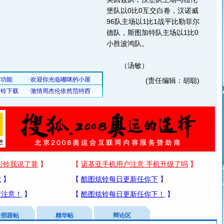
堡队以0比0互交白卷，汉诺威
96队主场以1比1战平比勒菲尔
德队，斯图加特队主场以1比0
小胜波鸿队。
（汤敏）
(责任编辑：胡聪)
全部跟帖
精华帖
辩论区