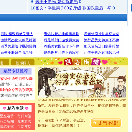
9
选手不走光 观众就走光
0
10
图文：举重男子69公斤级 张国政最后一举
0
[圣诞节]
圣诞节到了，想想没什么送给你的，又不打算给
你太多，只有给你五千万：千万快乐！千万要健康！千万
要平安！千万要知足！千万不要忘记我！
通
性感丽人
[圣诞节]
不只这样的日子才会想起你,而是这样的日子才
精品专题推荐
能正大光明地骚扰你,告诉你,圣诞要快乐!新年要快乐!天天
都要快乐噢!
短信企业通秀百变功能
浪漫情怀一起漫步音乐
[圣诞节]
奉上一颗祝福的心,在这个特别的日子里,愿幸福,
同城约会今夜告别寂寞
如意,快乐,鲜花,一切美好的祝愿与你同在.圣诞快乐!
敢来挑战你的球技吗？
[元旦]
看到你我会触电；看不到你我要充电；没有你我会
断电。爱你是我职业，想你是我事业，抱你是我特长，吻
精彩生活
你是我专业！水晶之恋祝你新年快乐
[元旦]
如果上天让我许三个愿望，一是今生今世和你在一
星座运势
每日财运
起；二是再生再世和你在一起；三是三生三世和你不再分
今日运程如何？财运、事业运、
花边新闻
魔鬼辞典
离。水晶之恋祝你新年快乐
桃花运，给你详细道来！！！
情感测试
生活笑话
[元旦]
当我狠下心扭头离去那一刻，你在我身后无助地哭