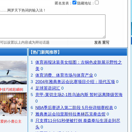
匿名发表：
隐藏地址：
宴……网罗天下热词的输入法！
【热门新闻推荐】
1
体育画报泳装美女组图：古铜色皮肤展示野性之
美
0
2
体育消费、体育市场与体育产业
0
3
2004年雅典奥运会比赛项目介绍：现代五项
0
4
足球英语词汇
0
中技巧精彩瞬间
5
意甲-莱切主场2-1胜乌迪内斯 暂时远离降级苦海
0
6
NBA季后赛进入第二阶段 5月份详细赛程表
0
7
雅典奥运会珀里斯特拉奥林匹克拳击馆
0
8
只支撑11分51秒便被打倒 泰森拳坛生涯走到尽
可爱的小鹿公主
头
0