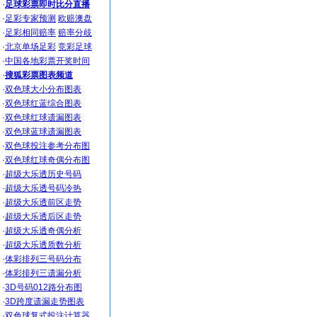
·
足球彩票即时比分直播
·
足彩专家预测
欧赔澳盘
·
足彩相同赔率
赔率分歧
·
北京单场足彩
竞彩足球
·
中国各地彩票开奖时间
·
搜狐彩票图表频道
·
双色球大小分布图表
·
双色球红蓝综合图表
·
双色球红球遗漏图表
·
双色球蓝球遗漏图表
·
双色球投注参考分布图
·
双色球红球奇偶分布图
·
超级大乐透历史号码
·
超级大乐透号码冷热
·
超级大乐透前区走势
·
超级大乐透后区走势
·
超级大乐透奇偶分析
·
超级大乐透质数分析
·
体彩排列三号码分布
·
体彩排列三遗漏分析
·
3D号码012路分布图
·
3D跨度遗漏走势图表
·
双色球复式投注计算器