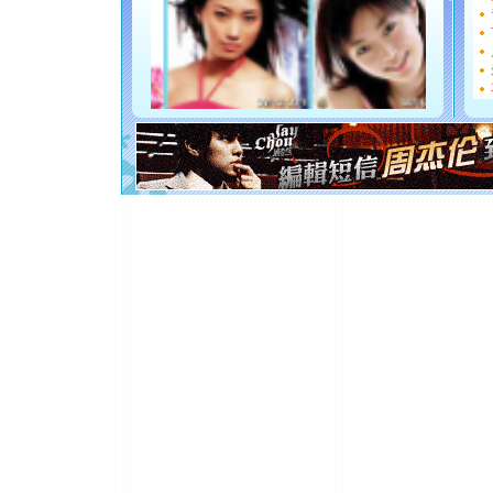
[圣诞节]
如意,快乐
[元旦]
看
断电。爱
你是我专
[元旦]
如
起；二是
离。水晶
[元旦]
当
泣，这痛
卖了。水
[春节]
风
颜！冬去
道一声平
[春节]
传
片叶子是
送你一棵