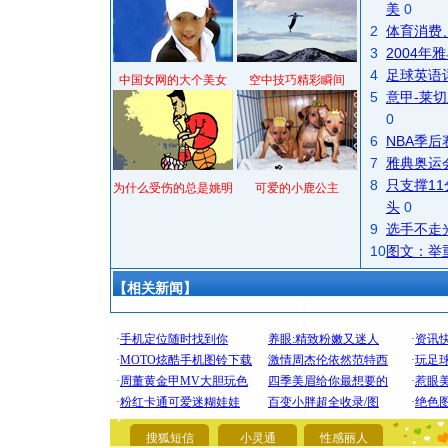
美
0
2
体育消费
3
2004
4
足球英语
中国女网的大个美女
空中技巧精彩瞬间
5
意甲-莱切
0
6
NBA季
7
雅典奥运
8
只支撑1
为什么受伤的总是姚明
可爱的小鹿公主
头
0
9
选手不走
10
图文：举
【相关新闻】
[圣诞节]
你太多，
要平安！
[圣诞节]
能正大光明
都要快乐噢
搜狐短信
小灵通
性感丽人