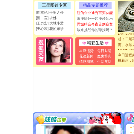
[圣诞节]
三星图铃专区
精品专题推荐
如意,快乐
[周杰伦] 千里之外
短信企业通秀百变功能
[元旦]
看
[誓 言] 求佛
浪漫情怀一起漫步音乐
断电。爱
[王力宏] 大城小爱
同城约会今夜告别寂寞
你是我专
[王心凌] 花的嫁纱
敢来挑战你的球技吗？
[元旦]
如
起；二是
精彩生活
离。水晶
[元旦]
当
星座运势
每日财运
泣，这痛
今日运程
花边新闻
魔鬼辞典
桃花运，
卖了。水
情感测试
生活笑话
[春节]
风
颜！冬去
道一声平
[春节]
传
片叶子是
送你一棵
[圣诞节]
你太多，
要平安！
[圣诞节]
能正大光明
都要快乐噢