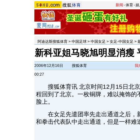
新闻
-
体育
-
娱
阿迪达斯搜狐体育
>
中国足球
>
中国女足
>
女足-中国女足
>
新科亚姐马晓旭明显消瘦 
2006年12月16日
搜狐体育
我
00:27
搜狐体育讯 北京时间12月15日北
程回到了北京。一枚铜牌，难以掩饰的
脸上。
在女足先遣团率先走出通道之后，新
和拳击代表队中走出通道，但是一样难