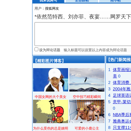
我来说两句
全部跟帖
精华帖
用户：
*依然范特西、刘亦菲、夜宴……网罗天
设为辩论话题
【热门新闻推
【精彩图片博客】
1
体育画报
美
0
2
体育消费
3
2004
4
足球英语
中国女网的大个美女
空中技巧精彩瞬间
5
意甲-莱切
0
6
NBA季
7
雅典奥运
8
只支撑1
为什么受伤的总是姚明
可爱的小鹿公主