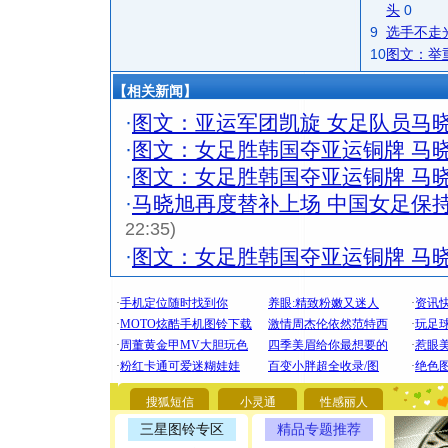
头
0
9
选手不走
10
图文：举
【相关新闻】
·
图文：亚运军团凯旋 女足队员马
·
图文：女足胜韩国夺亚运铜牌 马
·
图文：女足胜韩国夺亚运铜牌 马
·
马晓旭再度替补上场 中国女足保
22:35)
·
图文：女足胜韩国夺亚运铜牌 马
[圣诞节]
你太多，
要平安！
搜狐短信
小灵通
性感丽人
[圣诞节]
三星图铃专区
精品专题推荐
能正大光明