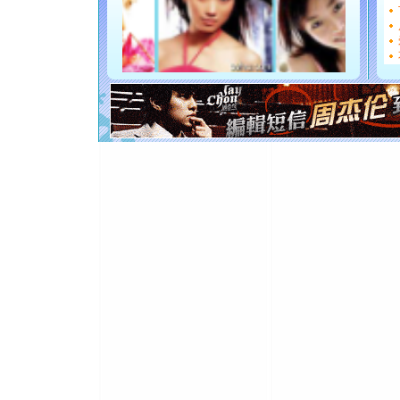
都要快乐噢
[圣诞节]
如意,快乐
[元旦]
看
断电。爱
你是我专
[元旦]
如
起；二是
离。水晶
[元旦]
当
泣，这痛
卖了。水
[春节]
风
颜！冬去
道一声平
[春节]
传
片叶子是
送你一棵