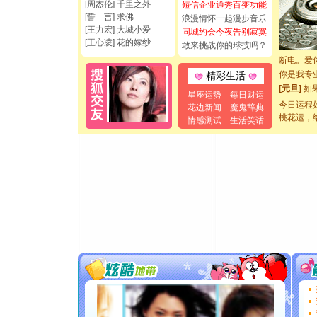
都要快乐噢
[周杰伦] 千里之外
短信企业通秀百变功能
[圣诞节]
[誓 言] 求佛
浪漫情怀一起漫步音乐
如意,快乐
[王力宏] 大城小爱
同城约会今夜告别寂寞
[王心凌] 花的嫁纱
[元旦]
看
敢来挑战你的球技吗？
断电。爱
你是我专
精彩生活
[元旦]
如
星座运势
每日财运
起；二是
今日运程
花边新闻
魔鬼辞典
离。水晶
桃花运，
情感测试
生活笑话
[元旦]
当
泣，这痛
卖了。水
[春节]
风
颜！冬去
道一声平
[春节]
传
片叶子是
送你一棵
[圣诞节]
你太多，
要平安！
[圣诞节]
能正大光明