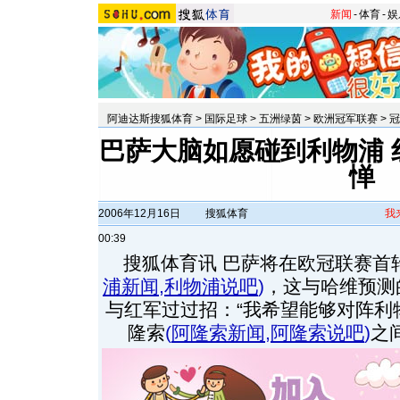
新闻
-
体育
-
娱
阿迪达斯搜狐体育
>
国际足球
>
五洲绿茵
>
欧洲冠军联赛
>
冠
巴萨大脑如愿碰到利物浦 
惮
2006年12月16日
搜狐体育
我
00:39
搜狐体育讯 巴萨将在欧冠联赛首
浦新闻
,
利物浦说吧
)
，这与哈维预测
与红军过过招：“我希望能够对阵利
隆索
(
阿隆索新闻
,
阿隆索说吧
)
之