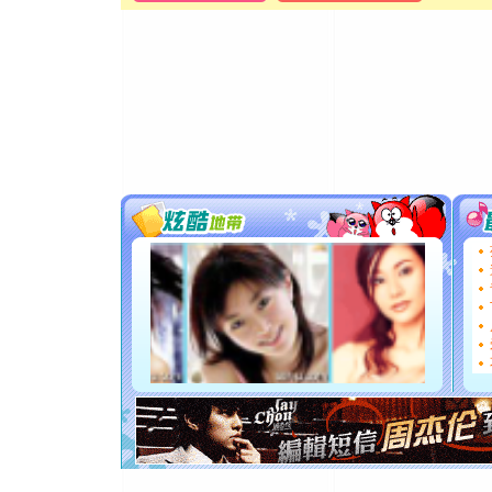
颜！冬去
道一声平
[春节]
传
片叶子是
送你一棵
[圣诞节]
你太多，
要平安！
[圣诞节]
能正大光明
都要快乐噢
[圣诞节]
如意,快乐
[元旦]
看
断电。爱
你是我专
[元旦]
如
起；二是
离。水晶
[元旦]
当
泣，这痛
卖了。水