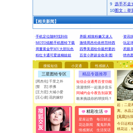
9
选手不走
10
图文：举
【相关新闻】
[圣诞节]
你太多，
要平安！
[圣诞节]
能正大光明
都要快乐噢
搜狐短信
小灵通
性感丽人
[圣诞节]
如意,快乐
三星图铃专区
精品专题推荐
[元旦]
看
[周杰伦] 千里之外
短信企业通秀百变功能
断电。爱
[誓 言] 求佛
浪漫情怀一起漫步音乐
你是我专
[王力宏] 大城小爱
同城约会今夜告别寂寞
[元旦]
如
[王心凌] 花的嫁纱
敢来挑战你的球技吗？
起；二是
离。水晶
精彩生活
[元旦]
当
星座运势
每日财运
泣，这痛
今日运程
花边新闻
魔鬼辞典
卖了。水
桃花运，
情感测试
生活笑话
[春节]
风