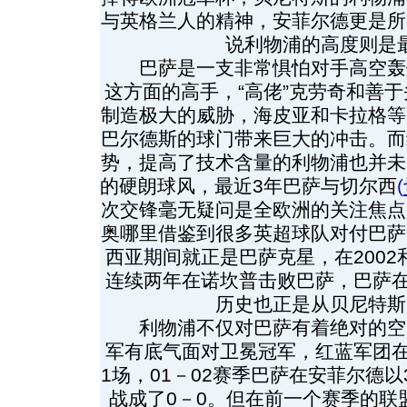
与英格兰人的精神，安菲尔德更是所
说利物浦的高度则是
巴萨是一支非常惧怕对手高空轰
这方面的高手，“高佬”克劳奇和善
制造极大的威胁，海皮亚和卡拉格等
巴尔德斯的球门带来巨大的冲击。而
势，提高了技术含量的利物浦也并未
的硬朗球风，最近3年巴萨与切尔西
(
次交锋毫无疑问是全欧洲的关注焦点
奥哪里借鉴到很多英超球队对付巴萨
西亚期间就正是巴萨克星，在2002
连续两年在诺坎普击败巴萨，巴萨在
历史也正是从贝尼特斯
利物浦不仅对巴萨有着绝对的空
军有底气面对卫冕冠军，红蓝军团在
1场，01－02赛季巴萨在安菲尔德
战成了0－0。但在前一个赛季的联