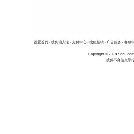
[春节]
风
颜！冬去
道一声平
[春节]
传
片叶子是
送你一棵
设置首页
-
搜狗输入法
-
支付中心
-
搜狐招聘
-
广告服务
-
客服
Copyright
©
2018 Sohu.com 
搜狐不良信息举