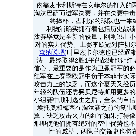
依靠麦卡利斯特在安菲尔德打入的两
淘汰巴萨而进军决赛，并在决赛中击
终捧杯，霍利尔的球队也一举
利物浦确实拥有着包括历史战绩
汰赛毕竟是全新的较量，刚刚逃出小
对的实力优势。上赛季欧冠对阵切
森纳说吧
)
时里杰卡尔德也已经逐
法，最终取得2胜1平的战绩也让红
信心，最重要的是作为卫冕冠军的必
红军在上赛季欧冠中负于本菲卡实际
攻击力上的缺乏，而这个夏天又经历
年轻的队伍还需要贝尼特斯用更多的
小组赛中顺利逃生之后，全队的自信
埃托奥和梅西在淘汰赛之前的复出
翼，缺乏攻击火力的红军如果打得像
那即使他们拥有绝对的空中优势也不
性的威胁，两队的交锋史也将在