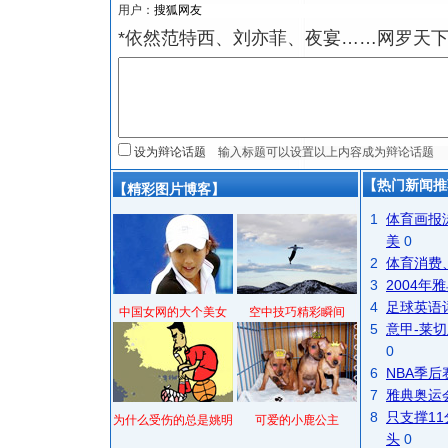
用户：
*依然范特西、刘亦菲、夜宴……网罗天
设为辩论话题
【热门新闻推
【精彩图片博客】
1
体育画报
美
0
2
体育消费
3
2004
4
足球英语
中国女网的大个美女
空中技巧精彩瞬间
5
意甲-莱切
0
6
NBA季
7
雅典奥运
8
只支撑1
为什么受伤的总是姚明
可爱的小鹿公主
头
0