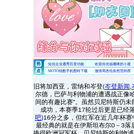
旧将加西亚，雷纳和岑登
(
岑登新闻
,
尔德，巴萨与利物浦的遭遇战正像哈
间的有趣比赛”。虽然贝尼特斯仍未
成功，本赛季17轮过后更是已经
吧
)
16分之多，但红军在近几年杯
最经典的就是在伊斯坦布尔0－3落
捧得欧洲冠军杯，贝尼特斯的利物浦