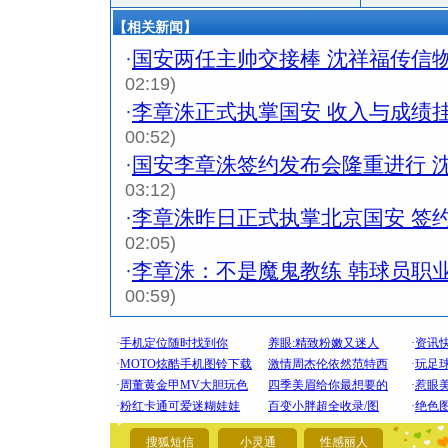
【相关新闻】
·
国安两任主帅交接棒 沈祥福传信
02:19)
·
李章洙正式执掌国安 收入与成绩
00:52)
·
国安李章洙签约发布会隆重进行 
03:12)
·
李章洙昨日正式执掌北京国安 签
02:05)
·
李章洙：不是魔鬼教练 韩球员职
00:59)
[圣诞节]
你太多，
要平安！
搜狐短信
小灵通
性感丽人