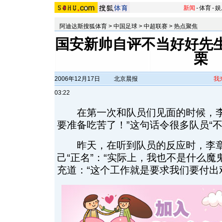
新闻
-
体育
-
娱
阿迪达斯搜狐体育
>
中国足球
>
中超联赛
>
热点聚焦
国安新帅自评不当好好先生
栗
2006年12月17日
北京晨报
我
03:22
在第一次和队员们见面的时候，李
要准备吃苦了！”这句话令很多队员“不
昨天，在听到队员的反应时，李章
己“正名”：“实际上，我也不是什么魔
充道：“这个工作就是要求我们要付出