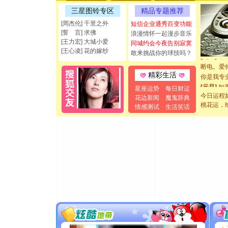
[圣诞节]
三星图铃专区
精品专题推荐
能正大光明
都要快乐噢
[周杰伦] 千里之外
短信企业通秀百变功能
[圣诞节]
[誓 言] 求佛
浪漫情怀一起漫步音乐
[王力宏] 大城小爱
如意,快乐
同城约会今夜告别寂寞
[王心凌] 花的嫁纱
[元旦]
看
敢来挑战你的球技吗？
断电。爱
你是我专
精彩生活
[元旦]
如
星座运势
每日财运
起；二是
今日运程
花边新闻
魔鬼辞典
离。水晶
桃花运，
情感测试
生活笑话
[元旦]
当
泣，这痛
卖了。水
[春节]
风
颜！冬去
道一声平
[春节]
传
片叶子是
送你一棵
[圣诞节]
你太多，
要平安！