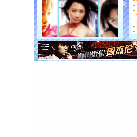
[圣诞节]
能正大光明
都要快乐噢
[圣诞节]
如意,快乐
[元旦]
看
断电。爱
你是我专
[元旦]
如
起；二是
离。水晶
[元旦]
当
泣，这痛
卖了。水
[春节]
风
颜！冬去
道一声平
[春节]
传
片叶子是
送你一棵