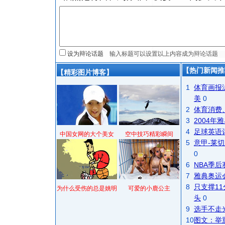
设为辩论话题
【热门新闻推
【精彩图片博客】
1
体育画报
美
0
2
体育消费
3
2004
4
足球英语
中国女网的大个美女
空中技巧精彩瞬间
5
意甲-莱切
0
6
NBA季
7
雅典奥运
8
只支撑1
为什么受伤的总是姚明
可爱的小鹿公主
头
0
9
选手不走
10
图文：举