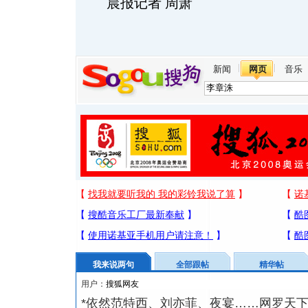
晨报记者 周萧
新闻
网页
音乐
我来说两句
全部跟帖
精华帖
用户：
*依然范特西、刘亦菲、夜宴……网罗天