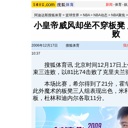
新闻
-
体育
-
娱
阿迪达斯搜狐体育
>
篮球世界
>
NBA
>
NBA动态
>
NBA聚焦
小皇帝威风却坐不穿板凳 魔
败
2006年12月17日
搜狐体育
我
10:37
搜狐体育讯 北京时间12月17日
束三连败，以81比74击败了克里夫兰
本场比赛，希尔得到了21分，霍华德
此外魔术的板凳三人组表现出色，米利
板，杜林和迪内尔各取11分。