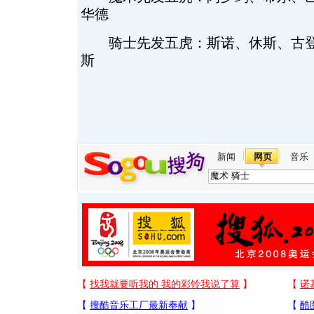
华德
骑士先发五虎：斯诺、休斯、古登
斯
新闻
网页
音乐