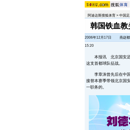
阿迪达斯搜狐体育
>
中国足
韩国铁血教
2006年12月17日
燕赵都
15:20
本报讯 北京国安足球
这支首都球队征战。
李章洙曾先后在中国的
接替本赛季带领北京国
一职务的。