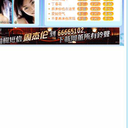
能正大光明地骚扰你,告诉你,圣诞要快乐!新年要快乐!天天
丁香花
都要快乐噢!
原来你也在这里
爱如空气
[圣诞节]
奉上一颗祝福的心,在这个特别的日子里,愿幸福,
不要再来伤害我
如意,快乐,鲜花,一切美好的祝愿与你同在.圣诞快乐!
[元旦]
看到你我会触电；看不到你我要充电；没有你我会
断电。爱你是我职业，想你是我事业，抱你是我特长，吻
你是我专业！水晶之恋祝你新年快乐
[元旦]
如果上天让我许三个愿望，一是今生今世和你在一
起；二是再生再世和你在一起；三是三生三世和你不再分
离。水晶之恋祝你新年快乐
[元旦]
当我狠下心扭头离去那一刻，你在我身后无助地哭
泣，这痛楚让我明白我多么爱你。我转身抱住你：这猪不
卖了。水晶之恋祝你新年快乐。
[春节]
风柔雨润好月圆，半岛铁盒伴身边，每日尽显开心
颜！冬去春来似水如烟，劳碌人生需尽欢！听一曲轻歌，
道一声平安！新年吉祥万事如愿
[春节]
传说薰衣草有四片叶子：第一片叶子是信仰，第二
片叶子是希望，第三片叶子是爱情，第四片叶子是幸运。
送你一棵薰衣草，愿你新年快乐！