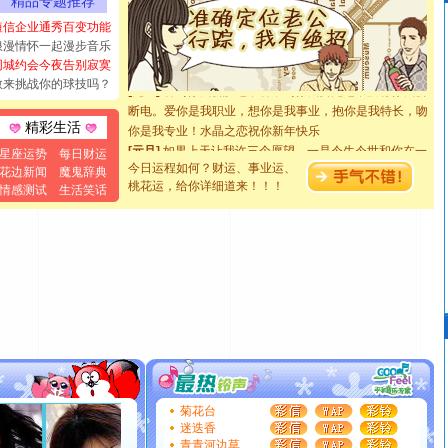
精品专题推荐
都要快乐噢!
短信企业通秀百变功能
[圣诞节]
奉上一颗祝福的心,在这个特别的日子里,愿幸福,
浪漫情怀一起漫步音乐
如意,快乐,鲜花,一切美好的祝愿与你同在.圣诞快乐!
同城约会今夜告别寂寞
[元旦]
看到你我会触电；看不到你我要充电；没有你我会
敢来挑战你的球技吗？
断电。爱你是我职业，想你是我事业，抱你是我特长，吻
你是我专业！水晶之恋祝你新年快乐
精彩生活
[元旦]
如果上天让我许三个愿望，一是今生今世和你在一
星座运势
每日财运
起；二是再生再世和你在一起；三是三生三世和你不再分
今日运程如何？财运、事业运、
花边新闻
魔鬼辞典
离。水晶之恋祝你新年快乐
桃花运，给你详细道来！！！
情感测试
生活笑话
[元旦]
当我狠下心扭头离去那一刻，你在我身后无助地哭
泣，这痛楚让我明白我多么爱你。我转身抱住你：这猪不
卖了。水晶之恋祝你新年快乐。
[春节]
风柔雨润好月圆，半岛铁盒伴身边，每日尽显开心
颜！冬去春来似水如烟，劳碌人生需尽欢！听一曲轻歌，
道一声平安！新年吉祥万事如愿
[春节]
传说薰衣草有四片叶子：第一片叶子是信仰，第二
片叶子是希望，第三片叶子是爱情，第四片叶子是幸运。
送你一棵薰衣草，愿你新年快乐！
[圣诞节]
圣诞节到了，想想没什么送给你的，又不打算给
你太多，只有给你五千万：千万快乐！千万要健康！千万
菊花台
要平安！千万要知足！千万不要忘记我！
迷迭香
[圣诞节]
不只这样的日子才会想起你,而是这样的日子才
青青河边草