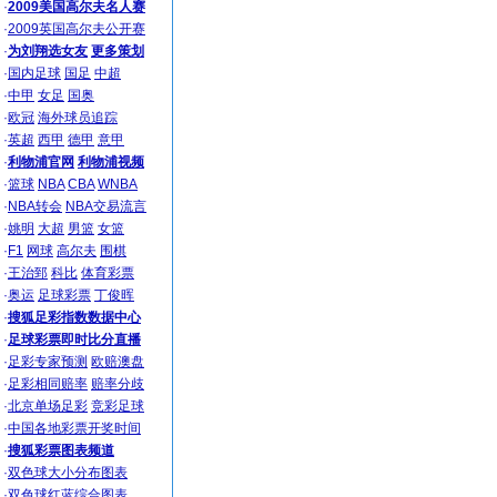
·
2009美国高尔夫名人赛
·
2009英国高尔夫公开赛
·
为刘翔选女友
更多策划
·
国内足球
国足
中超
·
中甲
女足
国奥
·
欧冠
海外球员追踪
·
英超
西甲
德甲
意甲
·
利物浦官网
利物浦视频
·
篮球
NBA
CBA
WNBA
·
NBA转会
NBA交易流言
·
姚明
大超
男篮
女篮
·
F1
网球
高尔夫
围棋
·
王治郅
科比
体育彩票
·
奥运
足球彩票
丁俊晖
·
搜狐足彩指数数据中心
·
足球彩票即时比分直播
·
足彩专家预测
欧赔澳盘
·
足彩相同赔率
赔率分歧
·
北京单场足彩
竞彩足球
·
中国各地彩票开奖时间
·
搜狐彩票图表频道
·
双色球大小分布图表
·
双色球红蓝综合图表