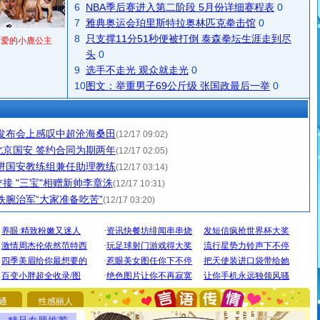
6
NBA季后赛进入第二阶段 5月份详细赛程表
0
7
雅典奥运会珀里斯特拉奥林匹克拳击馆
0
8
只支撑11分51秒便被打倒 泰森拳坛生涯走到尽
可爱的小鹿公主
头
0
9
选手不走光 观众就走光
0
10
图文：举重男子69公斤级 张国政最后一举
0
发布会上感叹中超沧海桑田
(12/17 09:02)
京国安 签约合同为期两年
(12/17 02:05)
进国安教练组兼任助理教练
(12/17 03:14)
接 "三宝"相赠新帅李章洙
(12/17 10:31)
铁腕治军“大家准备吃苦”
(12/17 03:20)
[圣诞节]
圣诞节到了，想想没什么送给你的，又不打算给
你太多，只有给你五千万：千万快乐！千万要健康！千万
要平安！千万要知足！千万不要忘记我！
通
性感丽人
[圣诞节]
不只这样的日子才会想起你,而是这样的日子才
能正大光明地骚扰你,告诉你,圣诞要快乐!新年要快乐!天天