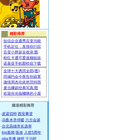
频道精彩推荐
·
皮诺切特
西安事变
·
乌鲁木齐停暖
六方会谈
·
台北高雄市长选举
·
top新闻
医改
入世5周年
·
nba直播
姚明
王治郅