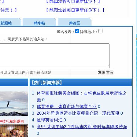
全部跟帖
精华帖
辩论区
匿名发表：
隐藏地址：
宴……网罗天下热词的输入法！
【热门新闻推荐】
1
体育画报泳装美女组图：古铜色皮肤展示野性之
美
0
2
体育消费、体育市场与体育产业
0
3
2004年雅典奥运会比赛项目介绍：现代五项
0
4
足球英语词汇
0
中技巧精彩瞬间
5
意甲-莱切主场2-1胜乌迪内斯 暂时远离降级苦海
0