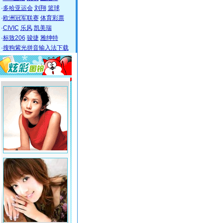
·
多哈亚运会
刘翔
篮球
·
欧洲冠军联赛
体育彩票
·
CIVIC
乐风
凯美瑞
·
标致206
骏捷
雅绅特
·
搜狗紫光拼音输入法下载