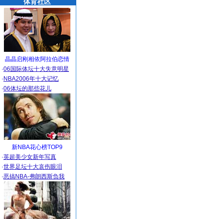
体育社区
晶晶启刚相依阿拉伯恋情
·
06国际体坛十大失意明星
·
NBA2006年十大记忆
·
06体坛的那些花儿
新NBA花心榜TOP9
·
英超美少女新年写真
·
世界足坛十大哀伤眼泪
·
恶搞NBA-弗朗西斯负我