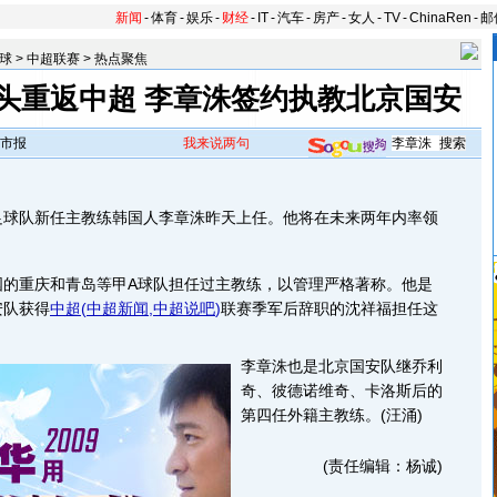
新闻
-
体育
-
娱乐
-
财经
-
IT
-
汽车
-
房产
-
女人
-
TV
-
ChinaRen
-
邮
球
>
中超联赛
>
热点聚焦
头重返中超 李章洙签约执教北京国安
市报
我来说两句
队新任主教练韩国人李章洙昨天上任。他将在未来两年内率领
重庆和青岛等甲A球队担任过主教练，以管理严格著称。他是
安队获得
中超
(
中超新闻
,
中超说吧
)
联赛季军后辞职的沈祥福担任这
李章洙也是北京国安队继乔利
奇、彼德诺维奇、卡洛斯后的
第四任外籍主教练。(汪涌)
(责任编辑：杨诚)