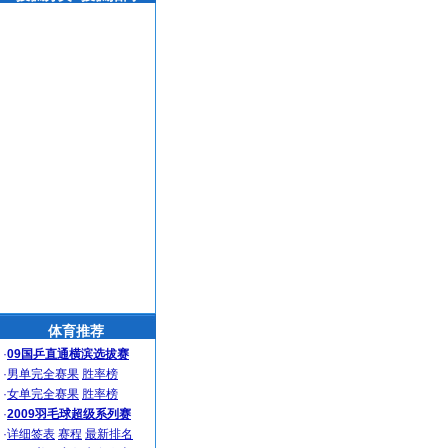
体育推荐
·
09国乒直通横滨选拔赛
·
男单完全赛果
胜率榜
·
女单完全赛果
胜率榜
·
2009羽毛球超级系列赛
·
详细签表
赛程
最新排名