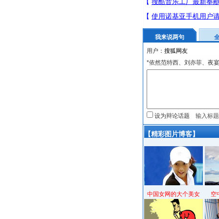
我来说两句
用户：
*依然范特西、刘亦菲、夜
设为辩论话题
【精彩图片博客】
中国女网的大个美女
空