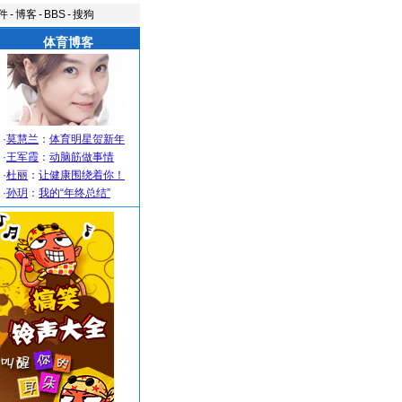
件
-
博客
-
BBS
-
搜狗
体育博客
·
莫慧兰
：
体育明星贺新年
·
王军霞
：
动脑筋做事情
·
杜丽
：
让健康围绕着你！
·
孙玥
：
我的“年终总结”