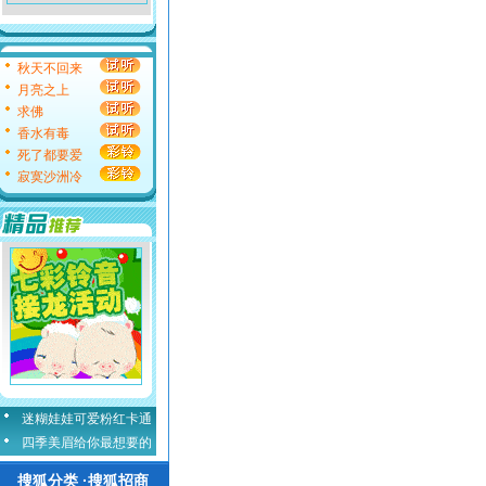
秋天不回来
月亮之上
求佛
香水有毒
死了都要爱
寂寞沙洲冷
迷糊娃娃可爱粉红卡通
四季美眉给你最想要的
搜狐分类 ·搜狐招商