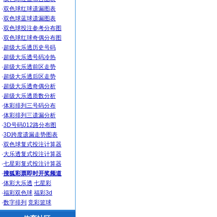
·
双色球红球遗漏图表
·
双色球蓝球遗漏图表
·
双色球投注参考分布图
·
双色球红球奇偶分布图
·
超级大乐透历史号码
·
超级大乐透号码冷热
·
超级大乐透前区走势
·
超级大乐透后区走势
·
超级大乐透奇偶分析
·
超级大乐透质数分析
·
体彩排列三号码分布
·
体彩排列三遗漏分析
·
3D号码012路分布图
·
3D跨度遗漏走势图表
·
双色球复式投注计算器
·
大乐透复式投注计算器
·
七星彩复式投注计算器
·
搜狐彩票即时开奖频道
·
体彩大乐透
七星彩
·
福彩双色球
福彩3d
·
数字排列
竞彩篮球