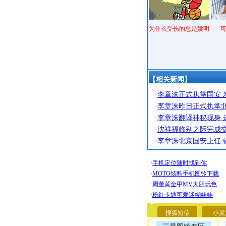
为什么受伤的总是姚明
【相关新闻】
·
李章洙正式执掌国安 
·
李章洙昨日正式执掌北
·
李章洙翻译神秘现身 
·
沈祥福临别之际完成交
·
李章洙北京国安上任 
搜狐短信
小灵