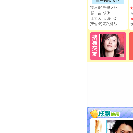
三星图铃专区
[周杰伦] 千里之外
[誓 言] 求佛
[王力宏] 大城小爱
[王心凌] 花的嫁纱