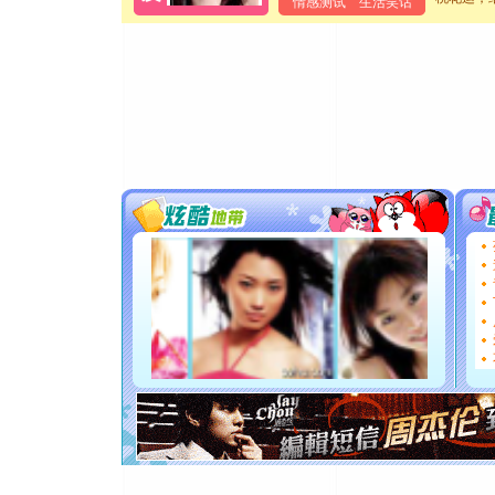
离。水晶
情感测试
生活笑话
[元旦]
当
泣，这痛
卖了。水
[春节]
风
颜！冬去
道一声平
[春节]
传
片叶子是
送你一棵
[圣诞节]
你太多，
要平安！
[圣诞节]
能正大光明
都要快乐噢
[圣诞节]
如意,快乐
[元旦]
看
断电。爱
你是我专
[元旦]
如
起；二是