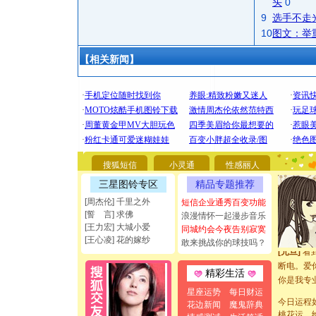
头
0
9
选手不走
10
图文：举
【相关新闻】
[圣诞节]
你太多，
要平安！
搜狐短信
小灵通
性感丽人
[圣诞节]
三星图铃专区
精品专题推荐
能正大光明
[周杰伦] 千里之外
短信企业通秀百变功能
都要快乐噢
[誓 言] 求佛
浪漫情怀一起漫步音乐
[圣诞节]
[王力宏] 大城小爱
同城约会今夜告别寂寞
如意,快乐
[王心凌] 花的嫁纱
敢来挑战你的球技吗？
[元旦]
看
断电。爱
精彩生活
你是我专
[元旦]
如
星座运势
每日财运
今日运程
起；二是
花边新闻
魔鬼辞典
桃花运，