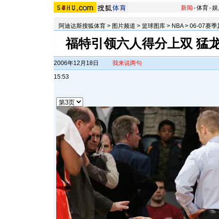
新闻
-
体育
-
娱
阿迪达斯搜狐体育
>
图片频道
>
篮球图库
>
NBA
>
06-07赛
福特引领六人得分上双 猛龙主
2006年12月18日
我来说两句
15:53