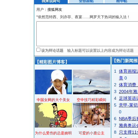
我来说两句
全部跟帖
精华帖
用户：
*依然范特西、刘亦菲、夜宴……网罗天下热词的输入法！
设为辩论话题
【热门新闻推
【精彩图片博客】
1
体育画报
美
0
2
体育消费
3
2004
4
足球英语
中国女网的大个美女
空中技巧精彩瞬间
5
意甲-莱切
0
6
NBA季
7
雅典奥运
8
只支撑1
为什么受伤的总是姚明
可爱的小鹿公主