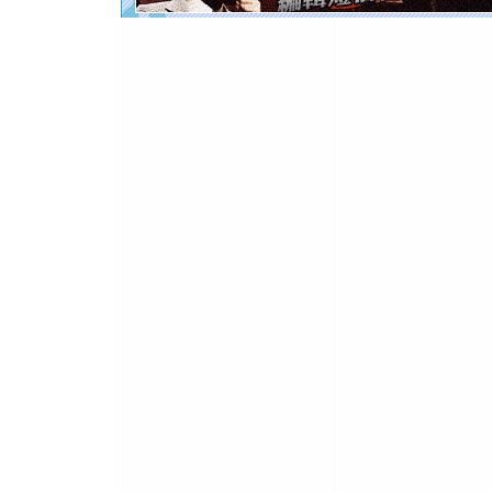
离。水晶
[元旦]
当
泣，这痛
卖了。水
[春节]
风
颜！冬去
道一声平
[春节]
传
片叶子是
送你一棵