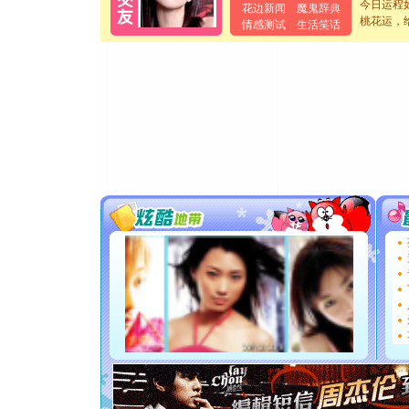
离。水晶
今日运程
花边新闻
魔鬼辞典
桃花运，
[元旦]
当
情感测试
生活笑话
泣，这痛
卖了。水
[春节]
风
颜！冬去
道一声平
[春节]
传
片叶子是
送你一棵
[圣诞节]
你太多，
要平安！
[圣诞节]
能正大光明
都要快乐噢
[圣诞节]
如意,快乐
[元旦]
看
断电。爱
你是我专
[元旦]
如
起；二是