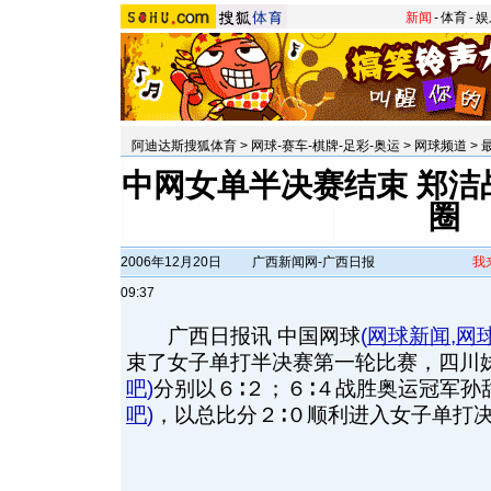
新闻
-
体育
-
娱
阿迪达斯搜狐体育
>
网球-赛车-棋牌-足彩-奥运
>
网球频道
>
中网女单半决赛结束 郑洁
圈
2006年12月20日
广西新闻网-广西日报
我
09:37
广西日报讯 中国网球
(
网球新闻
,
网
束了女子单打半决赛第一轮比赛，四川
吧
)
分别以６∶２；６∶４战胜奥运冠军孙
吧
)
，以总比分２∶０顺利进入女子单打