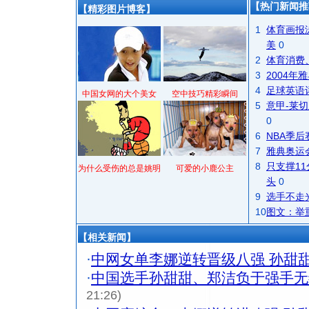
【热门新闻推
【精彩图片博客】
1
体育画报
美
0
2
体育消费
3
2004
4
足球英语
中国女网的大个美女
空中技巧精彩瞬间
5
意甲-莱切
0
6
NBA季
7
雅典奥运
8
只支撑1
为什么受伤的总是姚明
可爱的小鹿公主
头
0
9
选手不走
10
图文：举
【相关新闻】
·
中网女单李娜逆转晋级八强 孙甜
·
中国选手孙甜甜、郑洁负于强手无
21:26)