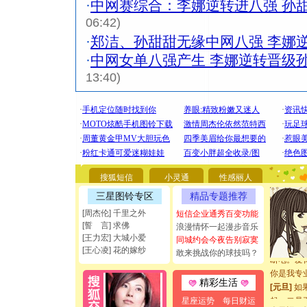
·
中网赛综合：李娜逆转进八强 孙
06:42)
·
郑洁、孙甜甜无缘中网八强 李娜
·
中网女单八强产生 李娜逆转晋级
13:40)
[圣诞节]
你太多，
要平安！
[圣诞节]
搜狐短信
小灵通
性感丽人
能正大光明
三星图铃专区
精品专题推荐
都要快乐噢
[周杰伦] 千里之外
短信企业通秀百变功能
[圣诞节]
[誓 言] 求佛
浪漫情怀一起漫步音乐
如意,快乐
[王力宏] 大城小爱
同城约会今夜告别寂寞
[元旦]
看
[王心凌] 花的嫁纱
敢来挑战你的球技吗？
断电。爱
你是我专
精彩生活
[元旦]
如
起；二是
星座运势
每日财运