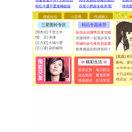
[圣诞节]
你太多，
搜狐短信
小灵通
性感丽人
要平安！
三星图铃专区
精品专题推荐
[圣诞节]
能正大光明
[周杰伦] 千里之外
短信企业通秀百变功能
都要快乐噢
[誓 言] 求佛
浪漫情怀一起漫步音乐
[圣诞节]
[王力宏] 大城小爱
同城约会今夜告别寂寞
[王心凌] 花的嫁纱
如意,快乐
敢来挑战你的球技吗？
[元旦]
看
断电。爱
精彩生活
你是我专
星座运势
每日财运
[元旦]
如
今日运程
花边新闻
魔鬼辞典
起；二是
桃花运，
情感测试
生活笑话
离。水晶
[元旦]
当
泣，这痛
卖了。水
[春节]
风
颜！冬去
道一声平
[春节]
传
片叶子是