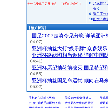
8
只支撑1
为什么受伤的总是姚明
可爱的小鹿公主
头
0
9
选手不走
10
图文：举
【相关新闻】
·
国足2007走势今见分晓 详解亚
04:07)
·
亚洲杯抽签大打"娱乐牌" 众多娱
·
亚洲杯路线图相当诡秘 详解中国
04:41)
·
亚洲杯愿望抽签前破灭 国足希望
04:55)
·
亚洲杯抽签国足命运忧 倾向在马
05:02)