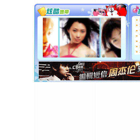
送你一棵
[圣诞节]
你太多，
要平安！
[圣诞节]
能正大光明
都要快乐噢
[圣诞节]
如意,快乐
[元旦]
看
断电。爱
你是我专
[元旦]
如
起；二是
离。水晶
[元旦]
当
泣，这痛
卖了。水
[春节]
风
颜！冬去
道一声平
[春节]
传