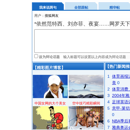
我来说两句
全部跟帖
精华帖
用户：
*依然范特西、刘亦菲、夜宴……网罗天
设为辩论话题
【热门新闻推
【精彩图片博客】
1
体育画报
美
0
2
体育消费
3
2004
4
足球英语
中国女网的大个美女
空中技巧精彩瞬间
5
意甲-莱切
0
6
NBA季
7
雅典奥运