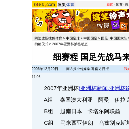
新闻
-
体育
-
娱
阿迪达斯搜狐体育
>
中国足球
>
中国国足
>
国足_中国国家队
抽签仪式
>
2007年亚洲杯抽签动态
细赛程 国足先战马
2006年12月20日
南方报业传媒集团-南方日报
我
11:06
2007年亚洲杯
(
亚洲杯新闻
,
亚洲杯
A组 泰国澳大利亚 阿曼 伊拉
B组 越南日本 卡塔尔阿联酋
C组 马来西亚伊朗 乌兹别克斯