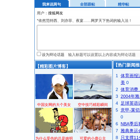
我来说两句
全部跟帖
精华帖
用户：
*依然范特西、刘亦菲、夜宴……网罗天下热词的输入法！
设为辩论话题
【热门新闻推
【精彩图片博客】
1
体育画报
美
0
2
体育消费
3
2004
4
足球英语
中国女网的大个美女
空中技巧精彩瞬间
5
意甲-莱切
0
6
NBA季
7
雅典奥运
8
只支撑1
为什么受伤的总是姚明
可爱的小鹿公主