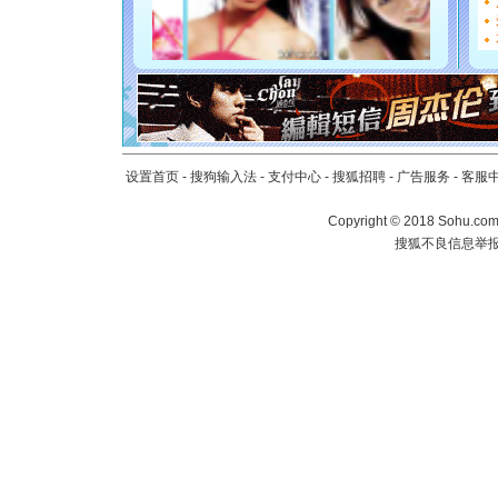
[圣诞节]
如意,快乐
[元旦]
看
断电。爱
你是我专
[元旦]
如
起；二是
离。水晶
设置首页
-
搜狗输入法
-
支付中心
-
搜狐招聘
-
广告服务
-
客服
[元旦]
当
泣，这痛
Copyright
©
2018 Sohu.com 
卖了。水
搜狐不良信息举
[春节]
风
颜！冬去
道一声平
[春节]
传
片叶子是
送你一棵