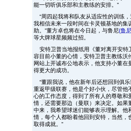
能一切听俱乐部和主教练的安排。”
“周四起我将和队友从适应性的训练，
我相信未来一段时间在卡灵顿基地的集
助。”董方卓也将在今日起，与鲁尼
(
鲁
等大牌球星频频过招。
安特卫普当地报纸用《董对离开安特
容目前小董的心情，安特卫普主教练沃
网站上开诚布公地表示，他支持小董在
得更大的成功。
“董跟我说，他在新年后还想回到俱乐
重返甲级联赛，他是个好小伙，尽管他
心的工作态度，得到了所有人的尊敬和
情，还需要那边（曼联）来决定。如果
中来，我希望球迷们能够表示理解。他
情，每个人都盼着他回到安特，当然，
取得成就。”