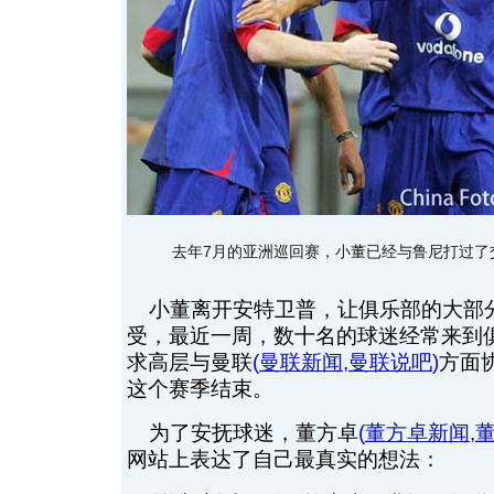
去年7月的亚洲巡回赛，小董已经与鲁尼打过了
小董离开安特卫普，让俱乐部的大部
受，最近一周，数十名的球迷经常来到
求高层与曼联
(
曼联新闻
,
曼联说吧
)
方面
这个赛季结束。
为了安抚球迷，董方卓
(
董方卓新闻
,
网站上表达了自己最真实的想法：