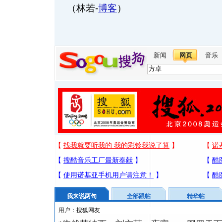
（林若-
博客
）
新闻
网页
音乐
我来说两句
全部跟帖
精华帖
用户：