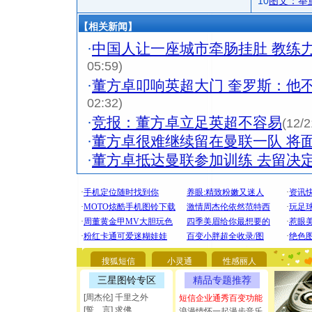
10
图文：举
【相关新闻】
·
中国人让一座城市牵肠挂肚 教练
05:59)
·
董方卓叩响英超大门 奎罗斯：他
02:32)
·
竞报：董方卓立足英超不容易
(12/2
·
董方卓很难继续留在曼联一队 将
·
董方卓抵达曼联参加训练 去留决
[圣诞节]
你太多，
要平安！
搜狐短信
小灵通
性感丽人
[圣诞节]
三星图铃专区
精品专题推荐
能正大光明
[周杰伦] 千里之外
短信企业通秀百变功能
都要快乐噢
[誓 言] 求佛
浪漫情怀一起漫步音乐