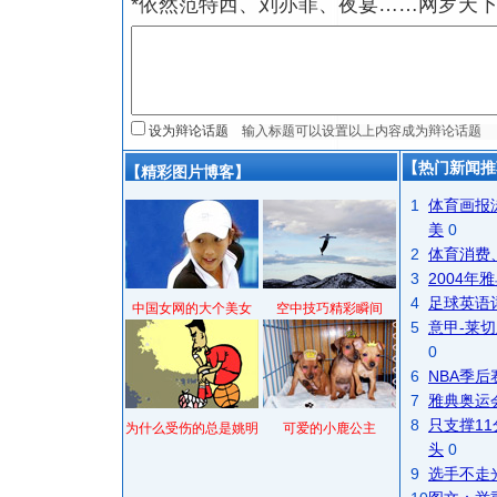
*依然范特西、刘亦菲、夜宴……网罗天
设为辩论话题
【热门新闻推
【精彩图片博客】
1
体育画报
美
0
2
体育消费
3
2004
4
足球英语
中国女网的大个美女
空中技巧精彩瞬间
5
意甲-莱切
0
6
NBA季
7
雅典奥运
8
只支撑1
为什么受伤的总是姚明
可爱的小鹿公主
头
0
9
选手不走