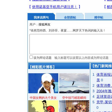
我来说两句
全部跟帖
精华帖
用户：
*依然范特西、刘亦菲、夜宴……网罗天下热词的输入法！
设为辩论话题
【热门新闻推
【精彩图片博客】
1
体育画报
美
0
2
体育消费
3
2004
4
足球英语
中国女网的大个美女
空中技巧精彩瞬间
5
意甲-莱切
0