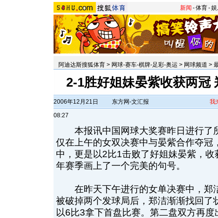
新闻
-
体育
-
娱
阿迪达斯搜狐体育
>
网球-赛车-棋牌-足彩-奥运
>
网球频道
>
2-1胜好姐妹晏紫收获两冠
2006年12月21日
东方网-文汇报
我
08:27
本报讯中国网球大奖赛昨日进行了所
仅在上午的女双决赛中与晏紫合作夺冠
中，更是以2比1击败了好姐妹晏紫，收获
年赛季画上了一个完美的句号。
在昨天下午进行的女单决赛中，郑洁
被破掉两个发球局后，郑洁渐渐找回了
以6比3拿下首盘比赛。
第二盘双方再度