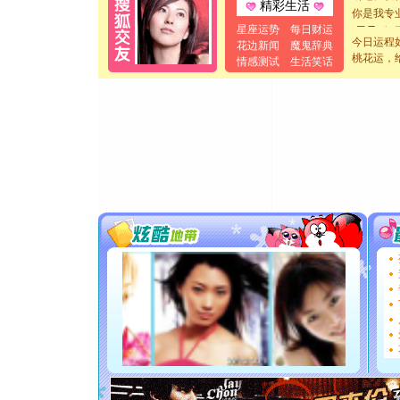
精彩生活
你是我专
[元旦]
如
星座运势
每日财运
起；二是
今日运程
花边新闻
魔鬼辞典
桃花运，
离。水晶
情感测试
生活笑话
[元旦]
当
泣，这痛
卖了。水
[春节]
风
颜！冬去
道一声平
[春节]
传
片叶子是
送你一棵
[圣诞节]
你太多，
要平安！
[圣诞节]
能正大光明
都要快乐噢
[圣诞节]
如意,快乐
[元旦]
看
断电。爱