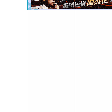
你是我专
[元旦]
如
起；二是
离。水晶
[元旦]
当
泣，这痛
卖了。水
[春节]
风
颜！冬去
道一声平
[春节]
传
片叶子是
送你一棵