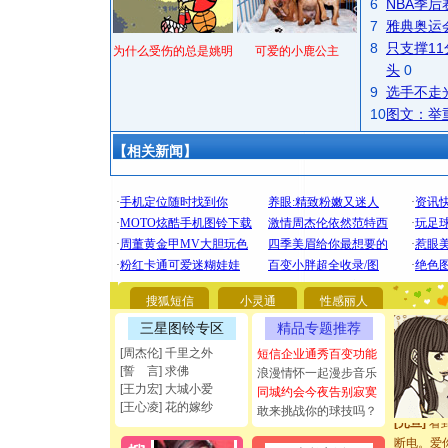
6
NBA季
7
雅典奥运
8
只支撑1
为什么受伤的总是姚明
可爱的小鹿公主
头
0
9
选手不走
10
图文：举
【相关新闻】
[圣诞节]
你太多，
要平安！
搜狐短信
小灵通
性感丽人
[圣诞节]
三星图铃专区
精品专题推荐
能正大光明
[周杰伦] 千里之外
短信企业通秀百变功能
都要快乐噢
[誓 言] 求佛
浪漫情怀一起漫步音乐
[圣诞节]
[王力宏] 大城小爱
同城约会今夜告别寂寞
如意,快乐
[王心凌] 花的嫁纱
敢来挑战你的球技吗？
[元旦]
看
断电。爱