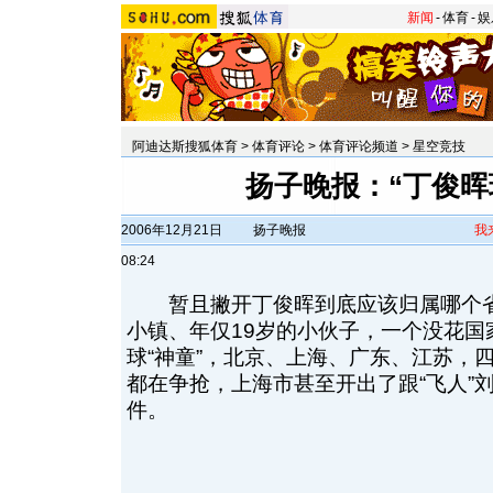
新闻
-
体育
-
娱
阿迪达斯搜狐体育
>
体育评论
>
体育评论频道
>
星空竞技
扬子晚报：“丁俊晖
2006年12月21日
扬子晚报
我
08:24
暂且撇开丁俊晖到底应该归属哪个省
小镇、年仅19岁的小伙子，一个没花国
球“神童”，北京、上海、广东、江苏，
都在争抢，上海市甚至开出了跟“飞人”刘
件。