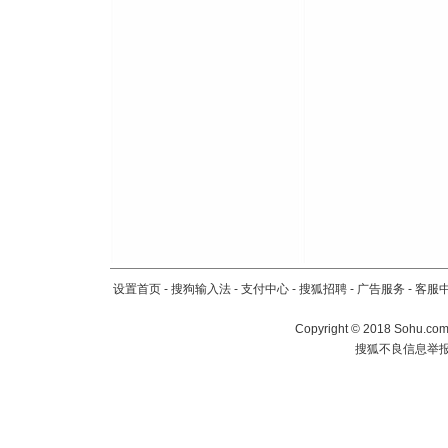
[元旦]
当
泣，这痛
卖了。水
[春节]
风
颜！冬去
道一声平
[春节]
传
片叶子是
送你一棵
设置首页
-
搜狗输入法
-
支付中心
-
搜狐招聘
-
广告服务
-
客服
Copyright
©
2018 Sohu.com 
搜狐不良信息举