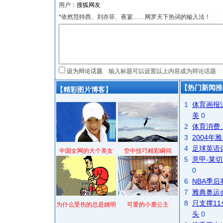
用户：
*依然范特西、刘亦菲、夜宴……网罗天下热词的输入法！
设为辩论话题
【热门新闻推
【精彩图片博客】
1
体育画报
美
0
2
体育消费
3
2004
4
足球英语
中国女网的大个美女
空中技巧精彩瞬间
5
意甲-莱切
0
6
NBA季
7
雅典奥运
8
只支撑1
为什么受伤的总是姚明
可爱的小鹿公主
头
0