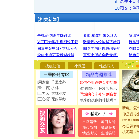
9
选手不走
10
图文：举
【相关新闻】
[圣诞节]
你太多，
要平安！
搜狐短信
小灵通
性感丽人
[圣诞节]
三星图铃专区
精品专题推荐
能正大光明
都要快乐噢
[周杰伦] 千里之外
短信企业通秀百变功能
[圣诞节]
[誓 言] 求佛
浪漫情怀一起漫步音乐
[王力宏] 大城小爱
如意,快乐
同城约会今夜告别寂寞
[王心凌] 花的嫁纱
[元旦]
看
敢来挑战你的球技吗？
断电。爱
你是我专
精彩生活
[元旦]
如
星座运势
每日财运
起；二是
今日运程
花边新闻
魔鬼辞典
离。水晶
桃花运，
情感测试
生活笑话
[元旦]
当