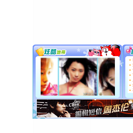
泣，这痛
卖了。水
[春节]
风
颜！冬去
道一声平
[春节]
传
片叶子是
送你一棵
[圣诞节]
你太多，
要平安！
[圣诞节]
能正大光明
都要快乐噢
[圣诞节]
如意,快乐
[元旦]
看
断电。爱
你是我专
[元旦]
如
起；二是
离。水晶