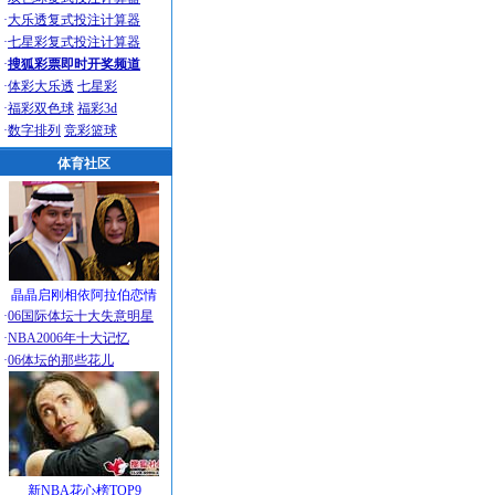
·
大乐透复式投注计算器
·
七星彩复式投注计算器
·
搜狐彩票即时开奖频道
·
体彩大乐透
七星彩
·
福彩双色球
福彩3d
·
数字排列
竞彩篮球
体育社区
晶晶启刚相依阿拉伯恋情
·
06国际体坛十大失意明星
·
NBA2006年十大记忆
·
06体坛的那些花儿
新NBA花心榜TOP9