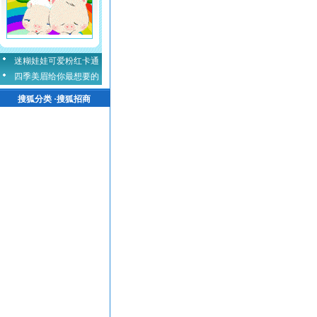
迷糊娃娃可爱粉红卡通
四季美眉给你最想要的
搜狐分类 ·搜狐招商