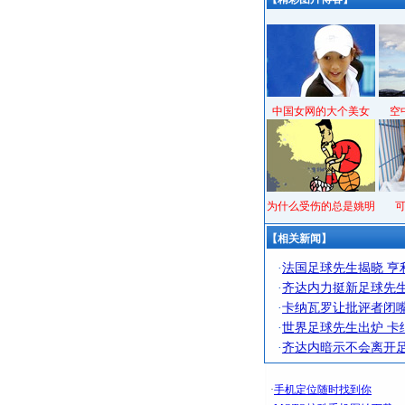
中国女网的大个美女
空
为什么受伤的总是姚明
【相关新闻】
·
法国足球先生揭晓 亨
·
齐达内力挺新足球先生
·
卡纳瓦罗让批评者闭嘴
·
世界足球先生出炉 卡
·
齐达内暗示不会离开足