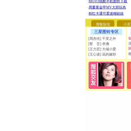
搜狐短信
小灵
三星图铃专区
[周杰伦] 千里之外
[誓 言] 求佛
[王力宏] 大城小爱
[王心凌] 花的嫁纱