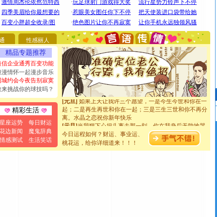
[圣诞节]
圣诞节到了，想想没什么送给你的，又不打算给
你太多，只有给你五千万：千万快乐！千万要健康！千万
要平安！千万要知足！千万不要忘记我！
[圣诞节]
不只这样的日子才会想起你,而是这样的日子才
能正大光明地骚扰你,告诉你,圣诞要快乐!新年要快乐!天
通
性感丽人
天都要快乐噢!
精品专题推荐
[圣诞节]
奉上一颗祝福的心,在这个特别的日子里,愿幸福,
如意,快乐,鲜花,一切美好的祝愿与你同在.圣诞快乐!
短信企业通秀百变功能
[元旦]
看到你我会触电；看不到你我要充电；没有你我会
浪漫情怀一起漫步音乐
断电。爱你是我职业，想你是我事业，抱你是我特长，吻
同城约会今夜告别寂寞
你是我专业！水晶之恋祝你新年快乐
敢来挑战你的球技吗？
[元旦]
如果上天让我许三个愿望，一是今生今世和你在一
起；二是再生再世和你在一起；三是三生三世和你不再分
精彩生活
离。水晶之恋祝你新年快乐
[元旦]
当我狠下心扭头离去那一刻，你在我身后无助地哭
星座运势
每日财运
泣，这痛楚让我明白我多么爱你。我转身抱住你：这猪不
花边新闻
魔鬼辞典
今日运程如何？财运、事业运、
卖了。水晶之恋祝你新年快乐。
情感测试
生活笑话
桃花运，给你详细道来！！！
[春节]
风柔雨润好月圆，半岛铁盒伴身边，每日尽显开心
颜！冬去春来似水如烟，劳碌人生需尽欢！听一曲轻歌，
道一声平安！新年吉祥万事如愿
[春节]
传说薰衣草有四片叶子：第一片叶子是信仰，第二
片叶子是希望，第三片叶子是爱情，第四片叶子是幸运。
送你一棵薰衣草，愿你新年快乐！
[圣诞节]
圣诞节到了，想想没什么送给你的，又不打算给
你太多，只有给你五千万：千万快乐！千万要健康！千万
要平安！千万要知足！千万不要忘记我！