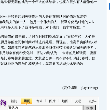
但这些都无阻他成为一个伟大的终结者，也实在很少有人能像他一
生涯转折起到关键作用的人是他在嘎纳时的伯乐瓦尔劳
相信我能力的第一人，他是一个伟大的人，我至今仍然对他的去世
又有很多人给予了我许多帮助，对于他们，我非常感激。”
绿茵的15年间，足球在时时刻刻地发展：“在80年代，人们最
获得足够的空间和时间对球进行处理。而现在，比赛节奏的加快对
要求。如果能向罗纳尔迪尼奥那样身体和技术都达到完美的境界，
来足球会有何种变化时，齐达内则认为：“未来的足球强度、密度
一场比赛将越来越困难。尤其是当你一周不得不打3场比赛时。如
持足球纯正的娱乐性和观赏性，就需要考虑减少比赛的数
(责任编辑：playerwang)
新闻
网页
音乐
图片
地图
说吧
更多»