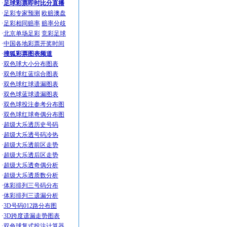
·
足球彩票即时比分直播
·
足彩专家预测
欧赔澳盘
·
足彩相同赔率
赔率分歧
·
北京单场足彩
竞彩足球
·
中国各地彩票开奖时间
·
搜狐彩票图表频道
·
双色球大小分布图表
·
双色球红蓝综合图表
·
双色球红球遗漏图表
·
双色球蓝球遗漏图表
·
双色球投注参考分布图
·
双色球红球奇偶分布图
·
超级大乐透历史号码
·
超级大乐透号码冷热
·
超级大乐透前区走势
·
超级大乐透后区走势
·
超级大乐透奇偶分析
·
超级大乐透质数分析
·
体彩排列三号码分布
·
体彩排列三遗漏分析
·
3D号码012路分布图
·
3D跨度遗漏走势图表
·
双色球复式投注计算器