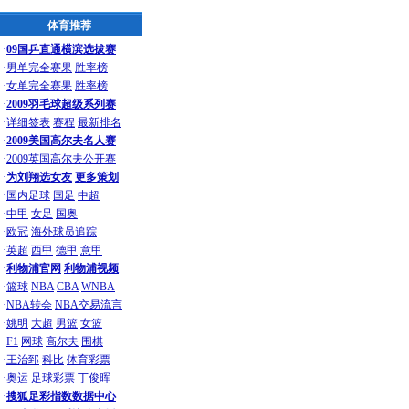
体育推荐
·
09国乒直通横滨选拔赛
·
男单完全赛果
胜率榜
·
女单完全赛果
胜率榜
·
2009羽毛球超级系列赛
·
详细签表
赛程
最新排名
·
2009美国高尔夫名人赛
·
2009英国高尔夫公开赛
·
为刘翔选女友
更多策划
·
国内足球
国足
中超
·
中甲
女足
国奥
·
欧冠
海外球员追踪
·
英超
西甲
德甲
意甲
·
利物浦官网
利物浦视频
·
篮球
NBA
CBA
WNBA
·
NBA转会
NBA交易流言
·
姚明
大超
男篮
女篮
·
F1
网球
高尔夫
围棋
·
王治郅
科比
体育彩票
·
奥运
足球彩票
丁俊晖
·
搜狐足彩指数数据中心