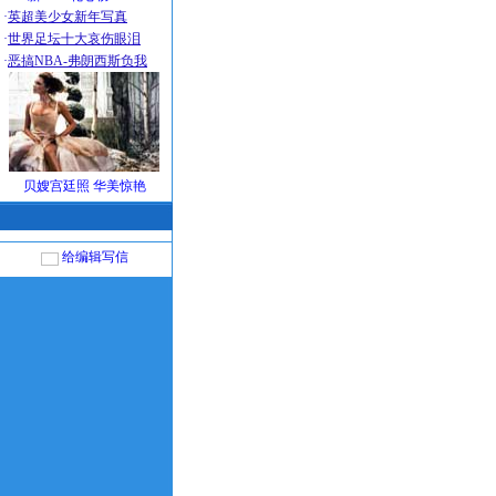
·
英超美少女新年写真
·
世界足坛十大哀伤眼泪
·
恶搞NBA-弗朗西斯负我
贝嫂宫廷照 华美惊艳
给编辑写信