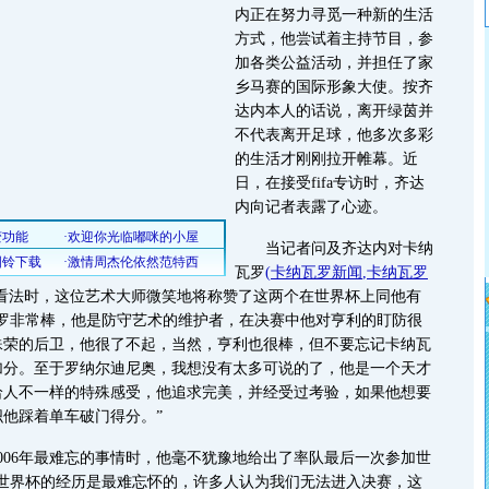
内正在努力寻觅一种新的生活
方式，他尝试着主持节目，参
加各类公益活动，并担任了家
乡马赛的国际形象大使。按齐
达内本人的话说，离开绿茵并
不代表离开足球，他多次多彩
的生活才刚刚拉开帷幕。近
日，在接受fifa专访时，齐达
内向记者表露了心迹。
当记者问及齐达内对卡纳
瓦罗
(
卡纳瓦罗新闻
,
卡纳瓦罗
看法时，这位艺术大师微笑地将称赞了这两个在世界杯上同他有
瓦罗非常棒，他是防守艺术的维护者，在决赛中他对亨利的盯防很
殊荣的后卫，他很了不起，当然，亨利也很棒，但不要忘记卡纳瓦
加分。至于罗纳尔迪尼奥，我想没有太多可说的了，他是一个天才
给人不一样的特殊感受，他追求完美，并经受过考验，如果他想要
他踩着单车破门得分。”
06年最难忘的事情时，他毫不犹豫地给出了率队最后一次参加世
问世界杯的经历是最难忘怀的，许多人认为我们无法进入决赛，这