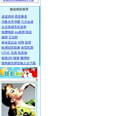
频道精彩推荐
·
皮诺切特
西安事变
·
乌鲁木齐停暖
六方会谈
·
台北高雄市长选举
·
免费电影
top新闻
医改
·
姚明
王治郅
·
多哈亚运会
刘翔
篮球
·
欧洲冠军联赛
体育彩票
·
CIVIC
乐风
凯美瑞
·
标致206
骏捷
雅绅特
·
搜狗紫光拼音输入法下载