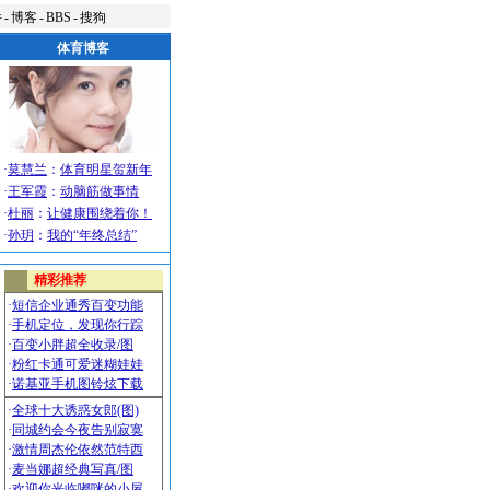
件
-
博客
-
BBS
-
搜狗
体育博客
·
莫慧兰
：
体育明星贺新年
·
王军霞
：
动脑筋做事情
·
杜丽
：
让健康围绕着你！
·
孙玥
：
我的“年终总结”