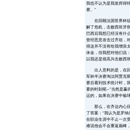
我也不认为是我发挥得
赛。”
在回顾法国世界杯征程
解了危机，击败西班牙
巴西后我想已经没有什
曾经恶意攻击过齐祖，
得这并不没有给我增添
休金，但我想对他们说
以我还是很高兴击败西班
出人意料的是，在回顾
军杯半决赛淘汰阿贾克斯
赛后看到技术统计时，
要的时刻呢--“当然是
运的，如果在决赛中输球
那么，在齐达内心目中
了答案：“我认为是罗纳
在职业生涯中不止一次
难说他会不会重返巅峰