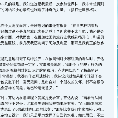
种非凡的满足。我知道这是我最后一次参加世界杯，我非常想得到
家的团结和决心最终也制造了神奇的力量。（指打进世界杯决
个人角度而言，最难忘记的事还有很多：“在世界杯结束后，
曾经想过是不是真的就此离开足球了？但这并不太可能，我还是会
很多方面。对我而言，在孟加拉国的旅行让我感到很开心，和诺贝
我受益匪浅，前几天我还访问了阿尔及利亚，那可是我真正的故乡
刻意地回避了马特拉齐，在被问到对决赛红牌的看法时，齐达
做错事受到惩罚是一定的，实事求是地朔，我那个（犯规）行为的
于曾经追着裁判对其出示红牌的布冯，齐达内却给予了极高的评
救非常美妙，我没有什么可遗憾的，我从没想过如果那个球进了会
后他安慰了我，毫无疑问，是出自对一个朋友的关怀。我不会跟你
会怎样的问题，这已经毫无意义。”
，齐达内在那里呢？答案是更衣室，齐达内说：“当看到法国
觉真的很不好受，尤其是失败同我被罚出场有关。”而回顾本届本
内给出了8强战对阵巴西的比赛：“那场比赛我们非常放松，对巴
复杂地去设计，我们只是尽力发挥了自己的水准，如此而已，不过