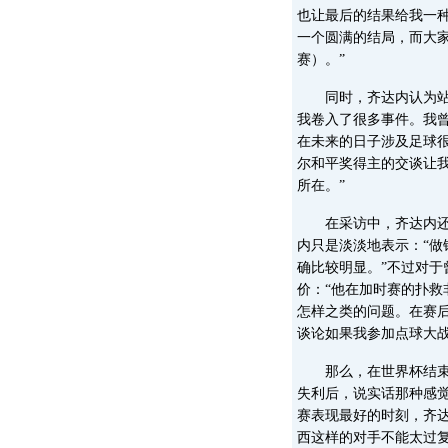
也让最后的结果给我一
一个圆满的结局，而大
赛）。”
同时，齐达内认为站在
我卷入了很多事件。我
在未来的日子涉及足球
尔和平奖得主的交谈让
所在。”
在采访中，齐达内还是
内只是淡淡地表示：“
确比较明显。”不过对
价：“他在加时赛的扑
怎样之类的问题。在赛
谈论如果我参加点球大战
那么，在世界杯结束时
失利后，说实话那种感
赛表现最好的时刻，齐达
西这样的对手不能太过