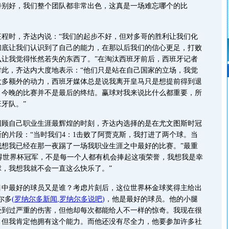
特别好，我们整个团队都非常出色，这真是一场难忘哪个的比
时，齐达内说：“我们的起步不好，但对多哥的胜利让我们化
彻底让我们认识到了自己的能力，在那以后我们的信心更足，打败
么让我觉得怅然若失的东西了。”在淘汰西班牙前后，西班牙记者
对此，齐达内大度地表示：“他们只是站在自己国家的立场，我觉
太多额外的动力，西班牙媒体总是说我离开皇马只是想提前得到退
：今晚的比赛并不是最后的终结。赢球对我来说比什么都重要，所
牙队。”
自己职业生涯最辉煌的时刻，齐达内选择的是在尤文图斯时冠
的片段：“当时我们4：1击败了阿贾克斯，我打进了两个球。当
我想我已经在那一夜踢了一场我职业生涯之中最好的比赛。”最重
赢得世界杯冠军，不是每一个人都有机会捧起这项荣誉，我想我是幸
，我想我就不会一直这么快乐了。”
最好的球员又是谁？考虑片刻后，这位世界杯金球奖得主给出
尔多
(
罗纳尔多新闻
,
罗纳尔多说吧
)
，他是最好的球员。他的小腿
受到过严重的伤害，但他却每次都能给人不一样的惊奇。我现在很
，但我肯定他拥有这个能力。而他还没有尽全力，他要参加许多社