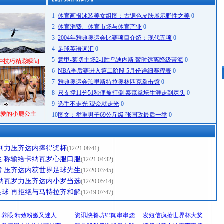
1
体育画报泳装美女组图：古铜色皮肤展示野性之美
0
2
体育消费、体育市场与体育产业
0
3
2004年雅典奥运会比赛项目介绍：现代五项
0
4
足球英语词汇
0
5
意甲-莱切主场2-1胜乌迪内斯 暂时远离降级苦海
0
中技巧精彩瞬间
6
NBA季后赛进入第二阶段 5月份详细赛程表
0
7
雅典奥运会珀里斯特拉奥林匹克拳击馆
0
8
只支撑11分51秒便被打倒 泰森拳坛生涯走到尽头
0
9
选手不走光 观众就走光
0
可爱的小鹿公主
10
图文：举重男子69公斤级 张国政最后一举
0
利力压齐达内捧得奖杯
(12/21 08:41)
 称输给卡纳瓦罗心服口服
(12/21 04:32)
 压齐达内获世界足球先生
(12/20 03:45)
纳瓦罗力压齐达内小罗当选
(12/20 05:14)
球 再拒绝与马特拉齐和解
(12/19 07:47)