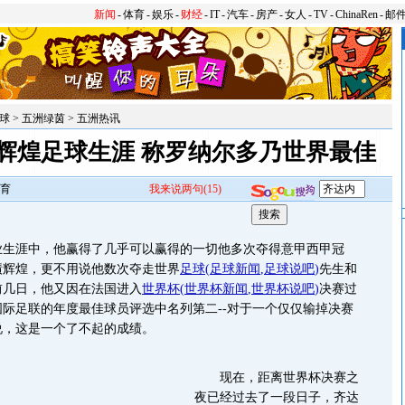
新闻
-
体育
-
娱乐
-
财经
-
IT
-
汽车
-
房产
-
女人
-
TV
-
ChinaRen
-
邮
球
>
五洲绿茵
>
五洲热讯
辉煌足球生涯 称罗纳尔多乃世界最佳
育
我来说两句
(15)
涯中，他赢得了几乎可以赢得的一切他多次夺得意甲西甲冠
绩辉煌，更不用说他数次夺走世界
足球
(
足球新闻
,
足球说吧
)
先生和
前几日，他又因在法国进入
世界杯
(
世界杯新闻
,
世界杯说吧
)
决赛过
际足联的年度最佳球员评选中名列第二--对于一个仅仅输掉决赛
说，这是一个了不起的成绩。
现在，距离世界杯决赛之
夜已经过去了一段日子，齐达