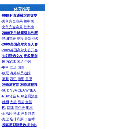
体育推荐
·
09国乒直通横滨选拔赛
·
男单完全赛果
胜率榜
·
女单完全赛果
胜率榜
·
2009羽毛球超级系列赛
·
详细签表
赛程
最新排名
·
2009美国高尔夫名人赛
·
2009英国高尔夫公开赛
·
为刘翔选女友
更多策划
·
国内足球
国足
中超
·
中甲
女足
国奥
·
欧冠
海外球员追踪
·
英超
西甲
德甲
意甲
·
利物浦官网
利物浦视频
·
篮球
NBA
CBA
WNBA
·
NBA转会
NBA交易流言
·
姚明
大超
男篮
女篮
·
F1
网球
高尔夫
围棋
·
王治郅
科比
体育彩票
·
奥运
足球彩票
丁俊晖
·
搜狐足彩指数数据中心