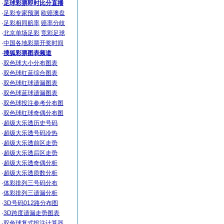
·
足球彩票即时比分直播
·
足彩专家预测
欧赔澳盘
·
足彩相同赔率
赔率分歧
·
北京单场足彩
竞彩足球
·
中国各地彩票开奖时间
·
搜狐彩票图表频道
·
双色球大小分布图表
·
双色球红蓝综合图表
·
双色球红球遗漏图表
·
双色球蓝球遗漏图表
·
双色球投注参考分布图
·
双色球红球奇偶分布图
·
超级大乐透历史号码
·
超级大乐透号码冷热
·
超级大乐透前区走势
·
超级大乐透后区走势
·
超级大乐透奇偶分析
·
超级大乐透质数分析
·
体彩排列三号码分布
·
体彩排列三遗漏分析
·
3D号码012路分布图
·
3D跨度遗漏走势图表
·
双色球复式投注计算器