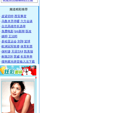
频道精彩推荐
·
皮诺切特
西安事变
·
乌鲁木齐停暖
六方会谈
·
台北高雄市长选举
·
免费电影
top新闻
医改
·
姚明
王治郅
·
多哈亚运会
刘翔
篮球
·
欧洲冠军联赛
体育彩票
·
保时捷
天语SX4
凯美瑞
·
标致206
荣威
长安奔奔
·
搜狗紫光拼音输入法下载