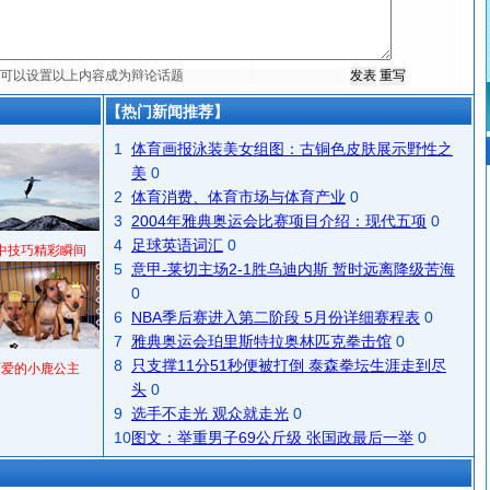
【热门新闻推荐】
1
体育画报泳装美女组图：古铜色皮肤展示野性之
美
0
2
体育消费、体育市场与体育产业
0
3
2004年雅典奥运会比赛项目介绍：现代五项
0
4
足球英语词汇
0
中技巧精彩瞬间
5
意甲-莱切主场2-1胜乌迪内斯 暂时远离降级苦海
0
6
NBA季后赛进入第二阶段 5月份详细赛程表
0
7
雅典奥运会珀里斯特拉奥林匹克拳击馆
0
8
只支撑11分51秒便被打倒 泰森拳坛生涯走到尽
可爱的小鹿公主
头
0
9
选手不走光 观众就走光
0
10
图文：举重男子69公斤级 张国政最后一举
0