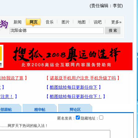
(责任编辑：李贺)
新闻
网页
音乐
图片
地图
说吧
更多»
全部跟帖
精华帖
辩论区
匿名发表：
隐藏地址：
宴……网罗天下热词的输入法！