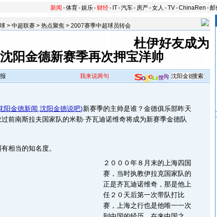
新闻
-
体育
-
娱乐
-
财经
-
IT
-
汽车
-
房产
-
女人
-
TV
-
ChinaRen
-
邮
球
>
中超联赛
>
热点聚焦
>
2007赛季中超球员转会
杜伊好友成为
 沈阳金德新赛季再次押宝洋帅
报
我来说两句
沈阳金德新闻
,
沈阳金德说吧
)
新赛季的主帅是谁？金德俱乐部昨天
教过前南斯拉夫国家队的米勒·齐瓦迪诺维奇将成为新赛季金德队
有相当的知名度。
２０００年８月末的上海四国
赛，当时执教伊拉克国家队的
正是齐瓦迪诺维奇，那是他上
任２０天后第一次带队打比
赛，上海之行也是他唯一一次
到中国的经历。在来中国之