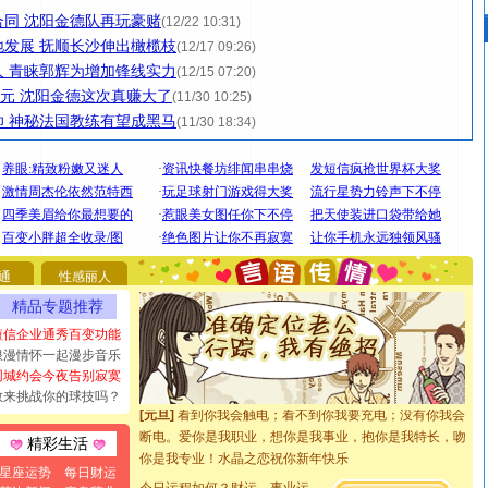
同 沈阳金德队再玩豪赌
(12/22 10:31)
发展 抚顺长沙伸出橄榄枝
(12/17 09:26)
 青睐郭辉为增加锋线实力
(12/15 07:20)
万元 沈阳金德这次真赚大了
(11/30 10:25)
 神秘法国教练有望成黑马
(11/30 18:34)
[圣诞节]
圣诞节到了，想想没什么送给你的，又不打算给
你太多，只有给你五千万：千万快乐！千万要健康！千万
要平安！千万要知足！千万不要忘记我！
通
性感丽人
[圣诞节]
不只这样的日子才会想起你,而是这样的日子才
精品专题推荐
能正大光明地骚扰你,告诉你,圣诞要快乐!新年要快乐!天天
短信企业通秀百变功能
都要快乐噢!
浪漫情怀一起漫步音乐
[圣诞节]
奉上一颗祝福的心,在这个特别的日子里,愿幸福,
同城约会今夜告别寂寞
如意,快乐,鲜花,一切美好的祝愿与你同在.圣诞快乐!
敢来挑战你的球技吗？
[元旦]
看到你我会触电；看不到你我要充电；没有你我会
断电。爱你是我职业，想你是我事业，抱你是我特长，吻
精彩生活
你是我专业！水晶之恋祝你新年快乐
[元旦]
如果上天让我许三个愿望，一是今生今世和你在一
星座运势
每日财运