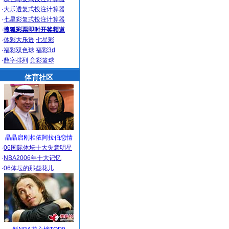
·
大乐透复式投注计算器
·
七星彩复式投注计算器
·
搜狐彩票即时开奖频道
·
体彩大乐透
七星彩
·
福彩双色球
福彩3d
·
数字排列
竞彩篮球
体育社区
晶晶启刚相依阿拉伯恋情
·
06国际体坛十大失意明星
·
NBA2006年十大记忆
·
06体坛的那些花儿