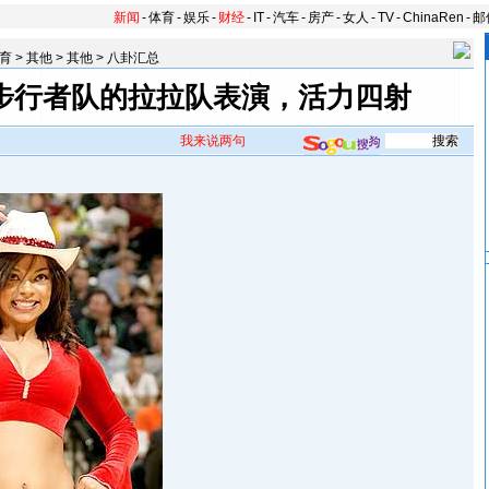
新闻
-
体育
-
娱乐
-
财经
-
IT
-
汽车
-
房产
-
女人
-
TV
-
ChinaRen
-
邮
育
>
其他
>
其他
>
八卦汇总
 步行者队的拉拉队表演，活力四射
我来说两句