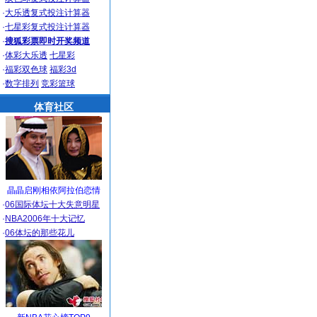
·
大乐透复式投注计算器
·
七星彩复式投注计算器
·
搜狐彩票即时开奖频道
·
体彩大乐透
七星彩
·
福彩双色球
福彩3d
·
数字排列
竞彩篮球
体育社区
晶晶启刚相依阿拉伯恋情
·
06国际体坛十大失意明星
·
NBA2006年十大记忆
·
06体坛的那些花儿