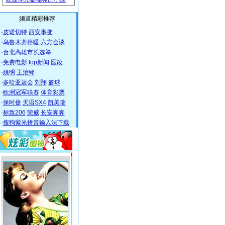
频道精彩推荐
·
皮诺切特
西安事变
·
乌鲁木齐停暖
六方会谈
·
台北高雄市长选举
·
免费电影
top新闻
医改
·
姚明
王治郅
·
多哈亚运会
刘翔
篮球
·
欧洲冠军联赛
体育彩票
·
保时捷
天语SX4
凯美瑞
·
标致206
荣威
长安奔奔
·
搜狗紫光拼音输入法下载