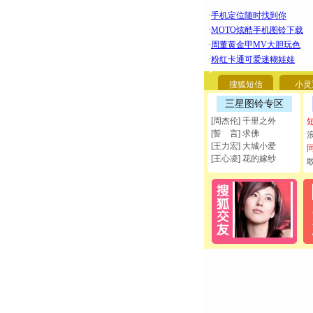
搜狐短信
小灵
三星图铃专区
[周杰伦] 千里之外
[誓 言] 求佛
[王力宏] 大城小爱
[王心凌] 花的嫁纱