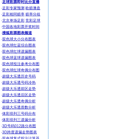
·
足球彩票即时比分直播
·
足彩专家预测
欧赔澳盘
·
足彩相同赔率
赔率分歧
·
北京单场足彩
竞彩足球
·
中国各地彩票开奖时间
·
搜狐彩票图表频道
·
双色球大小分布图表
·
双色球红蓝综合图表
·
双色球红球遗漏图表
·
双色球蓝球遗漏图表
·
双色球投注参考分布图
·
双色球红球奇偶分布图
·
超级大乐透历史号码
·
超级大乐透号码冷热
·
超级大乐透前区走势
·
超级大乐透后区走势
·
超级大乐透奇偶分析
·
超级大乐透质数分析
·
体彩排列三号码分布
·
体彩排列三遗漏分析
·
3D号码012路分布图
·
3D跨度遗漏走势图表
·
双色球复式投注计算器