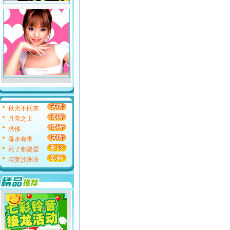
秋天不回来
月亮之上
求佛
香水有毒
死了都要爱
寂寞沙洲冷