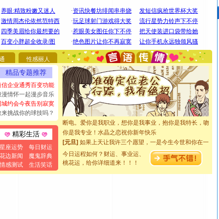
[圣诞节]
圣诞节到了，想想没什么送给你的，又不打算给
你太多，只有给你五千万：千万快乐！千万要健康！千万
要平安！千万要知足！千万不要忘记我！
[圣诞节]
不只这样的日子才会想起你,而是这样的日子才
通
性感丽人
能正大光明地骚扰你,告诉你,圣诞要快乐!新年要快乐!天天
精品专题推荐
都要快乐噢!
短信企业通秀百变功能
[圣诞节]
奉上一颗祝福的心,在这个特别的日子里,愿幸福,
浪漫情怀一起漫步音乐
如意,快乐,鲜花,一切美好的祝愿与你同在.圣诞快乐!
同城约会今夜告别寂寞
[元旦]
看到你我会触电；看不到你我要充电；没有你我会
敢来挑战你的球技吗？
断电。爱你是我职业，想你是我事业，抱你是我特长，吻
你是我专业！水晶之恋祝你新年快乐
精彩生活
[元旦]
如果上天让我许三个愿望，一是今生今世和你在一
起；二是再生再世和你在一起；三是三生三世和你不再分
星座运势
每日财运
今日运程如何？财运、事业运、
花边新闻
魔鬼辞典
离。水晶之恋祝你新年快乐
桃花运，给你详细道来！！！
情感测试
生活笑话
[元旦]
当我狠下心扭头离去那一刻，你在我身后无助地哭
泣，这痛楚让我明白我多么爱你。我转身抱住你：这猪不
卖了。水晶之恋祝你新年快乐。
[春节]
风柔雨润好月圆，半岛铁盒伴身边，每日尽显开心
颜！冬去春来似水如烟，劳碌人生需尽欢！听一曲轻歌，
道一声平安！新年吉祥万事如愿