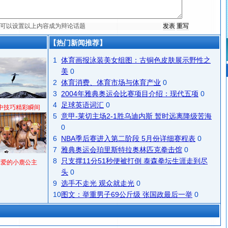
【热门新闻推荐】
1
体育画报泳装美女组图：古铜色皮肤展示野性之
美
0
2
体育消费、体育市场与体育产业
0
3
2004年雅典奥运会比赛项目介绍：现代五项
0
4
足球英语词汇
0
中技巧精彩瞬间
5
意甲-莱切主场2-1胜乌迪内斯 暂时远离降级苦海
0
6
NBA季后赛进入第二阶段 5月份详细赛程表
0
7
雅典奥运会珀里斯特拉奥林匹克拳击馆
0
8
只支撑11分51秒便被打倒 泰森拳坛生涯走到尽
可爱的小鹿公主
头
0
9
选手不走光 观众就走光
0
10
图文：举重男子69公斤级 张国政最后一举
0