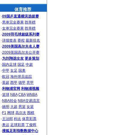
体育推荐
·
09国乒直通横滨选拔赛
·
男单完全赛果
胜率榜
·
女单完全赛果
胜率榜
·
2009羽毛球超级系列赛
·
详细签表
赛程
最新排名
·
2009美国高尔夫名人赛
·
2009英国高尔夫公开赛
·
为刘翔选女友
更多策划
·
国内足球
国足
中超
·
中甲
女足
国奥
·
欧冠
海外球员追踪
·
英超
西甲
德甲
意甲
·
利物浦官网
利物浦视频
·
篮球
NBA
CBA
WNBA
·
NBA转会
NBA交易流言
·
姚明
大超
男篮
女篮
·
F1
网球
高尔夫
围棋
·
王治郅
科比
体育彩票
·
奥运
足球彩票
丁俊晖
·
搜狐足彩指数数据中心