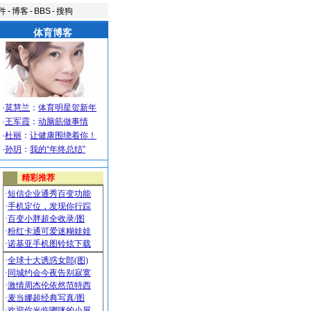
件
-
博客
-
BBS
-
搜狗
体育博客
·
莫慧兰
：
体育明星贺新年
·
王军霞
：
动脑筋做事情
·
杜丽
：
让健康围绕着你！
·
孙玥
：
我的“年终总结”