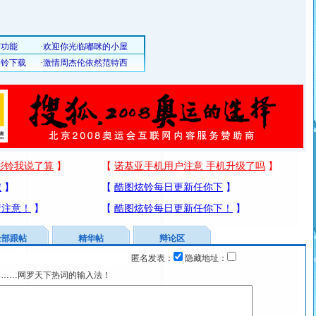
全部跟帖
精华帖
辩论区
匿名发表：
隐藏地址：
宴……网罗天下热词的输入法！