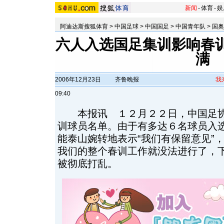
新闻
-
体育
-
娱
阿迪达斯搜狐体育
>
中国足球
>
中国国足
>
中国青年队
>
国奥
六人入选国足集训影响春训
满
2006年12月23日
齐鲁晚报
我
09:40
本报讯 １２月２２日，中国足协
训球员名单。由于有多达６名球员入
能泰山婉转地表示“我们有保留意见”
我们的整个春训工作就没法进行了，
被彻底打乱。