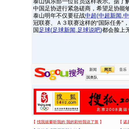
泰山俱乐部一位官员这样表示。据了
中国足协进行紧急磋商，希望足协能够
泰山明年不仅要征战
中超
(
中超新闻
,
中
冠联赛、Ａ３联赛这样的“国际任务”
国
足球
(
足球新闻
,
足球说吧
)
都会脸上
新闻
网页
音乐