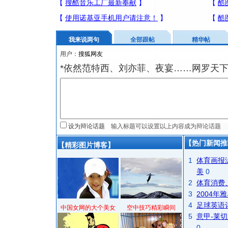
我来说两句
全部跟帖
精华帖
用户：
*依然范特西、刘亦菲、夜宴……网罗天
设为辩论话题
【热门新闻推
【精彩图片博客】
1
体育画报
美
0
2
体育消费
3
2004
4
足球英语
中国女网的大个美女
空中技巧精彩瞬间
5
意甲-莱切
0