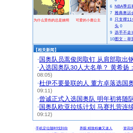
6
NBA季
7
雅典奥运
8
只支撑1
为什么受伤的总是姚明
可爱的小鹿公主
头
0
9
选手不走
10
图文：举
【相关新闻】
·
国奥队员蒿俊闵取钉 从肩部取出
·
入选国奥队30人大名单？ 黄希扬
08:05)
·
杜伊不要曼联的人 董方卓落选国奥
09:11)
·
曾诚正式入选国奥队 明年初将随
·
国奥队欧亚拉练计划 马赛扎营连
09:12)