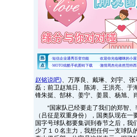
赵铭说吧
)
、万厚良、戴琳、刘宇、张
磊；前卫赵旭日、陈涛、王洪亮、于
锋朱挺、郜林、姜宁、姜晨、杨旭、
“国家队已经要走了我们的郑智、
（吕征是双重身份），国奥队现在一
国字号球队都要集训到春节之后，我
少了１０名主力，我想任何一支球队的