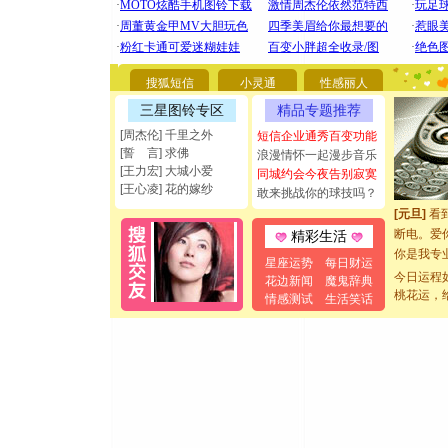
[圣诞节]
你太多，
搜狐短信
小灵通
性感丽人
要平安！
[圣诞节]
三星图铃专区
精品专题推荐
能正大光明
[周杰伦] 千里之外
短信企业通秀百变功能
都要快乐噢
[誓 言] 求佛
浪漫情怀一起漫步音乐
[圣诞节]
[王力宏] 大城小爱
同城约会今夜告别寂寞
如意,快乐
[王心凌] 花的嫁纱
敢来挑战你的球技吗？
[元旦]
看
断电。爱
精彩生活
你是我专
星座运势
每日财运
[元旦]
如
今日运程
花边新闻
魔鬼辞典
起；二是
桃花运，
情感测试
生活笑话
离。水晶
[元旦]
当
泣，这痛
卖了。水
[春节]
风
颜！冬去
道一声平
[春节]
传