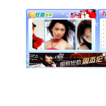
片叶子是
送你一棵
[圣诞节]
你太多，
要平安！
[圣诞节]
能正大光明
都要快乐噢
[圣诞节]
如意,快乐
[元旦]
看
断电。爱
你是我专
[元旦]
如
起；二是
离。水晶
[元旦]
当
泣，这痛
卖了。水
[春节]
风
颜！冬去
道一声平