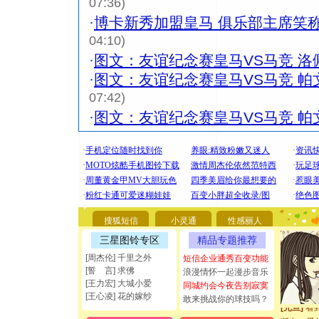
07:36)
·
博卡新秀加盟皇马 俱乐部主席笑
04:10)
·
图文：友谊纪念赛皇马VS马竞 洛
·
图文：友谊纪念赛皇马VS马竞 帕
07:42)
·
图文：友谊纪念赛皇马VS马竞 帕
[圣诞节]
你太多，
要平安！
搜狐短信
小灵通
性感丽人
[圣诞节]
三星图铃专区
精品专题推荐
能正大光明
[周杰伦] 千里之外
短信企业通秀百变功能
都要快乐噢
[誓 言] 求佛
浪漫情怀一起漫步音乐
[圣诞节]
[王力宏] 大城小爱
同城约会今夜告别寂寞
如意,快乐
[王心凌] 花的嫁纱
敢来挑战你的球技吗？
[元旦]
看
断电。爱