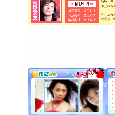
精彩生活
你是我专
[元旦]
如
星座运势
每日财运
起；二是
今日运程
花边新闻
魔鬼辞典
桃花运，
离。水晶
情感测试
生活笑话
[元旦]
当
泣，这痛
卖了。水
[春节]
风
颜！冬去
道一声平
[春节]
传
片叶子是
送你一棵
[圣诞节]
你太多，
要平安！
[圣诞节]
能正大光明
都要快乐噢
[圣诞节]
如意,快乐
[元旦]
看