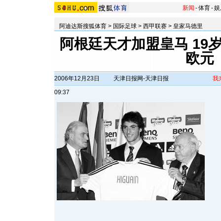
新闻
-
体育
-
娱
阿迪达斯搜狐体育
>
国际足球
>
西甲联赛
>
皇家马德里
阿根廷天才加盟皇马 19岁
欧元
2006年12月23日
天津日报网-天津日报
我
09:37