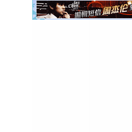
断电。爱
你是我专
[元旦]
如
起；二是
离。水晶
[元旦]
当
泣，这痛
卖了。水
[春节]
风
颜！冬去
道一声平
[春节]
传
片叶子是
送你一棵