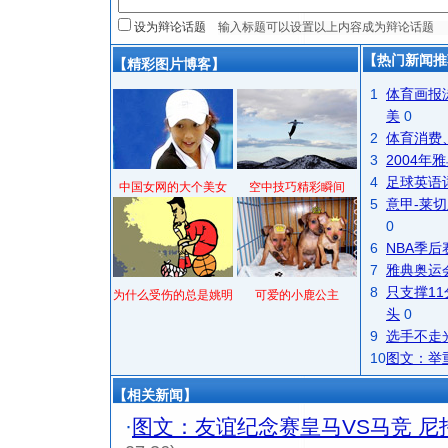
设为辩论话题
【热门新闻推
【精彩图片博客】
1
体育画报
美
0
2
体育消费
3
2004
4
足球英语
中国女网的大个美女
空中技巧精彩瞬间
5
意甲-莱切
0
6
NBA季
7
雅典奥运
8
只支撑1
为什么受伤的总是姚明
可爱的小鹿公主
头
0
9
选手不走
10
图文：举
【相关新闻】
·
图文：友谊纪念赛皇马VS马竞 尼