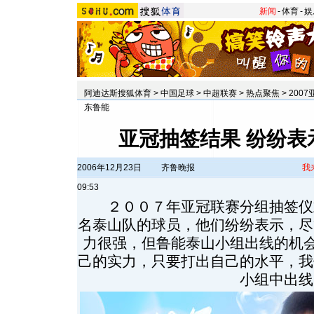
新闻
-
体育
-
娱
阿迪达斯搜狐体育
>
中国足球
>
中超联赛
>
热点聚焦
>
200
东鲁能
亚冠抽签结果 纷纷表
2006年12月23日
齐鲁晚报
我
09:53
２００７年亚冠联赛分组抽签仪
名泰山队的球员，他们纷纷表示，尽
力很强，但鲁能泰山小组出线的机会
己的实力，只要打出自己的水平，我
小组中出线