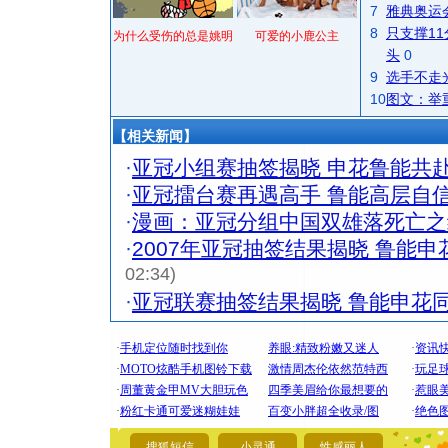
7
雅典奥运
8
只支撑1
为什么受伤的总是姚明
可爱的小鹿公主
头
0
9
选手不走
10
图文：举
【相关新闻】
·
亚冠小组赛抽签揭晓 申花鲁能共赴
·
亚冠擂台赛再遇高手 鲁能高层自
·
漫画：亚冠分组中国双雄落死亡之
·
2007年亚冠抽签结果揭晓 鲁能
02:34)
·
亚冠联赛抽签结果揭晓 鲁能申花同
[圣诞节]
你太多，
搜狐短信
小灵通
性感丽人