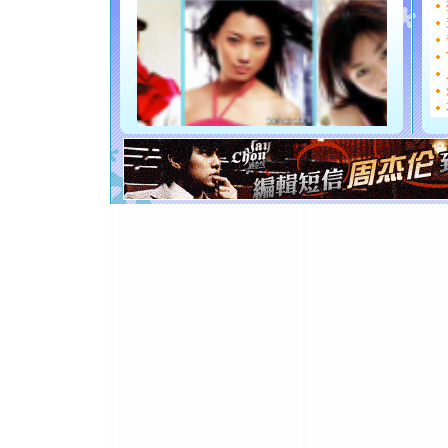
要平安！
[圣诞节]
能正大光明
都要快乐噢
[圣诞节]
如意,快乐
[元旦]
看
断电。爱
你是我专
[元旦]
如
起；二是
离。水晶
[元旦]
当
泣，这痛
卖了。水
[春节]
风
颜！冬去
道一声平
[春节]
传
片叶子是
送你一棵