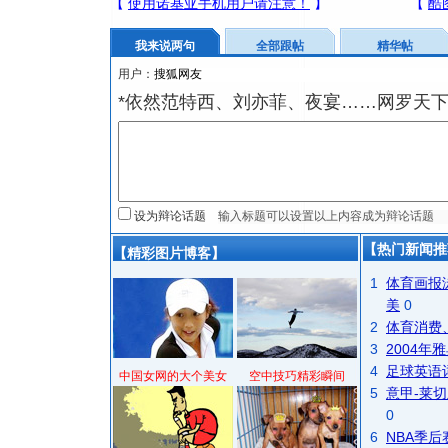
我来说两句
全部跟帖
精华帖
用户：
*依然范特西、刘亦菲、夜宴……网罗天
设为辩论话题
【热门新闻推
【精彩图片博客】
1
体育画报
美
0
2
体育消费
3
2004
4
足球英语
中国女网的大个美女
空中技巧精彩瞬间
5
意甲-莱切
0
6
NBA季