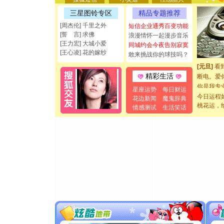
要平安！
三星图铃专区
精品专题推荐
[圣诞节]
能正大光明
[周杰伦] 千里之外
短信企业通秀百变功能
都要快乐噢
[誓 言] 求佛
浪漫情怀一起漫步音乐
[圣诞节]
[王力宏] 大城小爱
同城约会今夜告别寂寞
[王心凌] 花的嫁纱
如意,快乐
敢来挑战你的球技吗？
[元旦]
看
断电。爱
精彩生活
你是我专
星座运势
每日财运
[元旦]
如
今日运程
花边新闻
魔鬼辞典
起；二是
桃花运，
情感测试
生活笑话
离。水晶
[元旦]
当
泣，这痛
卖了。水
[春节]
风
颜！冬去
道一声平
[春节]
传
片叶子是
送你一棵
[圣诞节]
你太多，