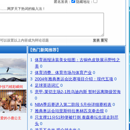
匿名发表：
隐藏地址：
宴……网罗天下热词的输入法！
【热门新闻推荐】
1
体育画报泳装美女组图：古铜色皮肤展示野性之
美
0
2
体育消费、体育市场与体育产业
0
3
2004年雅典奥运会比赛项目介绍：现代五项
0
4
足球英语词汇
0
中技巧精彩瞬间
5
意甲-莱切主场2-1胜乌迪内斯 暂时远离降级苦海
0
6
NBA季后赛进入第二阶段 5月份详细赛程表
0
7
雅典奥运会珀里斯特拉奥林匹克拳击馆
0
8
只支撑11分51秒便被打倒 泰森拳坛生涯走到尽
可爱的小鹿公主
头
0