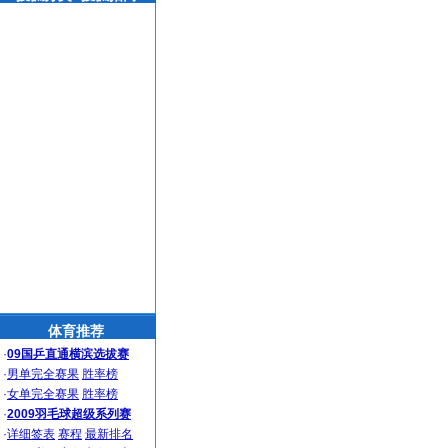
体育推荐
·
09国乒直通横滨选拔赛
·
男单完全赛果
胜率榜
·
女单完全赛果
胜率榜
·
2009羽毛球超级系列赛
·
详细签表
赛程
最新排名