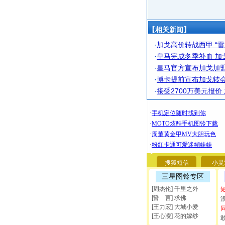
【相关新闻】
·
加戈高价转战西甲 “
·
皇马完成冬季补血 加
·
皇马官方宣布加戈加盟
·
博卡提前宣布加戈转会
·
接受2700万美元报
搜狐短信
小灵
三星图铃专区
[周杰伦] 千里之外
[誓 言] 求佛
[王力宏] 大城小爱
[王心凌] 花的嫁纱