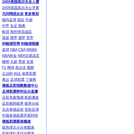
·
2009美国高尔夫名人赛
·
2009英国高尔夫公开赛
·
为刘翔选女友
更多策划
·
国内足球
国足
中超
·
中甲
女足
国奥
·
欧冠
海外球员追踪
·
英超
西甲
德甲
意甲
·
利物浦官网
利物浦视频
·
篮球
NBA
CBA
WNBA
·
NBA转会
NBA交易流言
·
姚明
大超
男篮
女篮
·
F1
网球
高尔夫
围棋
·
王治郅
科比
体育彩票
·
奥运
足球彩票
丁俊晖
·
搜狐足彩指数数据中心
·
足球彩票即时比分直播
·
足彩专家预测
欧赔澳盘
·
足彩相同赔率
赔率分歧
·
北京单场足彩
竞彩足球
·
中国各地彩票开奖时间
·
搜狐彩票图表频道
·
双色球大小分布图表
·
双色球红蓝综合图表