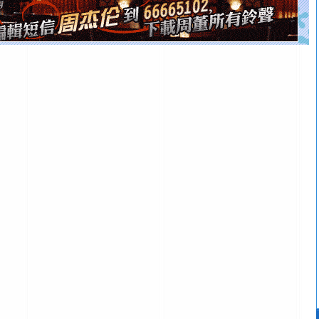
[元旦]
看到你我会触电；看不到你我要充电；没有你我会
断电。爱你是我职业，想你是我事业，抱你是我特长，吻
你是我专业！水晶之恋祝你新年快乐
[元旦]
如果上天让我许三个愿望，一是今生今世和你在一
起；二是再生再世和你在一起；三是三生三世和你不再分
离。水晶之恋祝你新年快乐
[元旦]
当我狠下心扭头离去那一刻，你在我身后无助地哭
泣，这痛楚让我明白我多么爱你。我转身抱住你：这猪不
卖了。水晶之恋祝你新年快乐。
[春节]
风柔雨润好月圆，半岛铁盒伴身边，每日尽显开心
颜！冬去春来似水如烟，劳碌人生需尽欢！听一曲轻歌，
道一声平安！新年吉祥万事如愿
[春节]
传说薰衣草有四片叶子：第一片叶子是信仰，第二
片叶子是希望，第三片叶子是爱情，第四片叶子是幸运。
送你一棵薰衣草，愿你新年快乐！