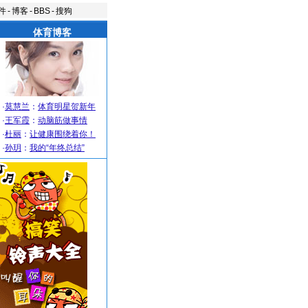
件
-
博客
-
BBS
-
搜狗
体育博客
·
莫慧兰
：
体育明星贺新年
·
王军霞
：
动脑筋做事情
·
杜丽
：
让健康围绕着你！
·
孙玥
：
我的“年终总结”