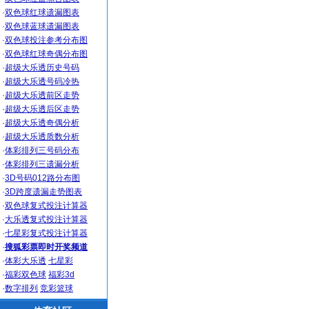
·
双色球红球遗漏图表
·
双色球蓝球遗漏图表
·
双色球投注参考分布图
·
双色球红球奇偶分布图
·
超级大乐透历史号码
·
超级大乐透号码冷热
·
超级大乐透前区走势
·
超级大乐透后区走势
·
超级大乐透奇偶分析
·
超级大乐透质数分析
·
体彩排列三号码分布
·
体彩排列三遗漏分析
·
3D号码012路分布图
·
3D跨度遗漏走势图表
·
双色球复式投注计算器
·
大乐透复式投注计算器
·
七星彩复式投注计算器
·
搜狐彩票即时开奖频道
·
体彩大乐透
七星彩
·
福彩双色球
福彩3d
·
数字排列
竞彩篮球