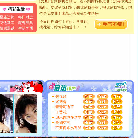
断电。爱你是我职业，想你是我事业，抱你是我特长，吻
精彩生活
你是我专业！水晶之恋祝你新年快乐
[元旦]
如果上天让我许三个愿望，一是今生今世和你在一
星座运势
每日财运
今日运程如何？财运、事业运、
起；二是再生再世和你在一起；三是三生三世和你不再分
花边新闻
魔鬼辞典
桃花运，给你详细道来！！！
情感测试
生活笑话
离。水晶之恋祝你新年快乐
[元旦]
当我狠下心扭头离去那一刻，你在我身后无助地哭
泣，这痛楚让我明白我多么爱你。我转身抱住你：这猪不
卖了。水晶之恋祝你新年快乐。
[春节]
风柔雨润好月圆，半岛铁盒伴身边，每日尽显开心
颜！冬去春来似水如烟，劳碌人生需尽欢！听一曲轻歌，
道一声平安！新年吉祥万事如愿
[春节]
传说薰衣草有四片叶子：第一片叶子是信仰，第二
片叶子是希望，第三片叶子是爱情，第四片叶子是幸运。
送你一棵薰衣草，愿你新年快乐！
[圣诞节]
圣诞节到了，想想没什么送给你的，又不打算给
你太多，只有给你五千万：千万快乐！千万要健康！千万
菊花台
迷迭香
要平安！千万要知足！千万不要忘记我！
青青河边草
[圣诞节]
不只这样的日子才会想起你,而是这样的日子才
丁香花
能正大光明地骚扰你,告诉你,圣诞要快乐!新年要快乐!天天
原来你也在这里
都要快乐噢!
爱如空气
[圣诞节]
奉上一颗祝福的心,在这个特别的日子里,愿幸福,
不要再来伤害我
如意,快乐,鲜花,一切美好的祝愿与你同在.圣诞快乐!