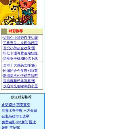
频道精彩推荐
·
皮诺切特
西安事变
·
乌鲁木齐停暖
六方会谈
·
台北高雄市长选举
·
免费电影
top新闻
医改
·
姚明
王治郅