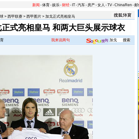
新闻
-
体育
-
娱乐
-
财经
-
IT
-
汽车
-
房产
-
女人
-
TV
-
ChinaRen
-
邮
球
>
西甲联赛
>
西甲图片
>
加戈正式亮相皇马
戈正式亮相皇马 和两大巨头展示球衣
育
我来说两句