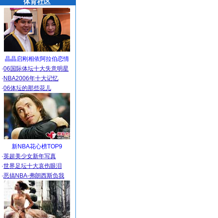
体育社区
晶晶启刚相依阿拉伯恋情
·
06国际体坛十大失意明星
·
NBA2006年十大记忆
·
06体坛的那些花儿
新NBA花心榜TOP9
·
英超美少女新年写真
·
世界足坛十大哀伤眼泪
·
恶搞NBA-弗朗西斯负我