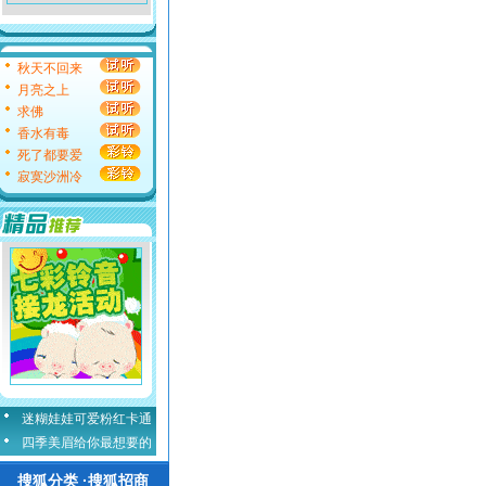
秋天不回来
月亮之上
求佛
香水有毒
死了都要爱
寂寞沙洲冷
迷糊娃娃可爱粉红卡通
四季美眉给你最想要的
搜狐分类 ·搜狐招商