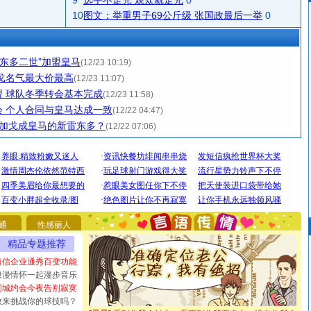
9
选手不走光 观众就走光
0
10
图文：举重男子69公斤级 张国政最后一举
0
雷东多二世”加盟皇马
(12/23 10:19)
戈名气最大价最高
(12/23 11:07)
 球队冬季转会基本完成
(12/23 11:58)
 个人合同与皇马达成一致
(12/22 04:47)
价 加戈成皇马的新雷东多？
(12/22 07:06)
[圣诞节]
圣诞节到了，想想没什么送给你的，又不打算给
你太多，只有给你五千万：千万快乐！千万要健康！千万
要平安！千万要知足！千万不要忘记我！
通
性感丽人
[圣诞节]
不只这样的日子才会想起你,而是这样的日子才
精品专题推荐
能正大光明地骚扰你,告诉你,圣诞要快乐!新年要快乐!天天
短信企业通秀百变功能
都要快乐噢!
浪漫情怀一起漫步音乐
[圣诞节]
奉上一颗祝福的心,在这个特别的日子里,愿幸福,
同城约会今夜告别寂寞
如意,快乐,鲜花,一切美好的祝愿与你同在.圣诞快乐!
敢来挑战你的球技吗？
[元旦]
看到你我会触电；看不到你我要充电；没有你我会