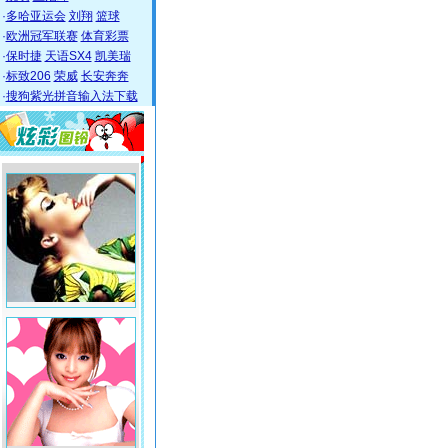
·
多哈亚运会
刘翔
篮球
·
欧洲冠军联赛
体育彩票
·
保时捷
天语SX4
凯美瑞
·
标致206
荣威
长安奔奔
·
搜狗紫光拼音输入法下载