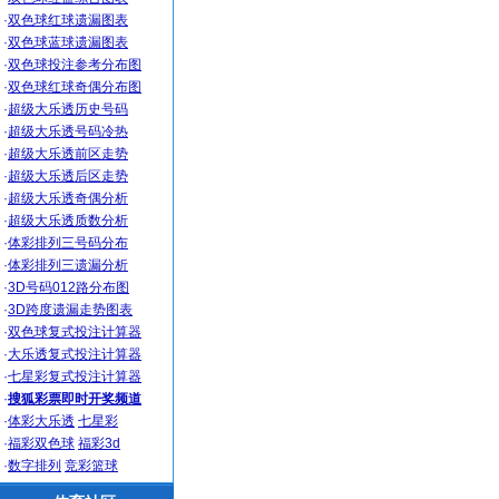
·
双色球红球遗漏图表
·
双色球蓝球遗漏图表
·
双色球投注参考分布图
·
双色球红球奇偶分布图
·
超级大乐透历史号码
·
超级大乐透号码冷热
·
超级大乐透前区走势
·
超级大乐透后区走势
·
超级大乐透奇偶分析
·
超级大乐透质数分析
·
体彩排列三号码分布
·
体彩排列三遗漏分析
·
3D号码012路分布图
·
3D跨度遗漏走势图表
·
双色球复式投注计算器
·
大乐透复式投注计算器
·
七星彩复式投注计算器
·
搜狐彩票即时开奖频道
·
体彩大乐透
七星彩
·
福彩双色球
福彩3d
·
数字排列
竞彩篮球