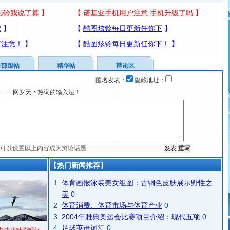
全部跟帖
精华帖
辩论区
匿名发表：
隐藏地址：
宴……网罗天下热词的输入法！
【热门新闻推荐】
1
体育画报泳装美女组图：古铜色皮肤展示野性之
美
0
2
体育消费、体育市场与体育产业
0
3
2004年雅典奥运会比赛项目介绍：现代五项
0
4
足球英语词汇
0