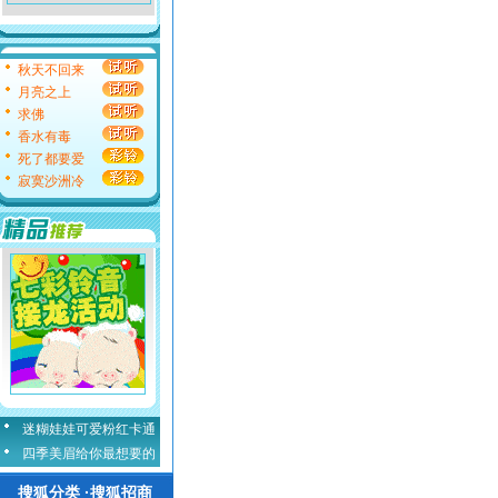
秋天不回来
月亮之上
求佛
香水有毒
死了都要爱
寂寞沙洲冷
迷糊娃娃可爱粉红卡通
四季美眉给你最想要的
搜狐分类 ·搜狐招商