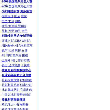
·
2009美国高尔夫名人赛
·
2009英国高尔夫公开赛
·
为刘翔选女友
更多策划
·
国内足球
国足
中超
·
中甲
女足
国奥
·
欧冠
海外球员追踪
·
英超
西甲
德甲
意甲
·
利物浦官网
利物浦视频
·
篮球
NBA
CBA
WNBA
·
NBA转会
NBA交易流言
·
姚明
大超
男篮
女篮
·
F1
网球
高尔夫
围棋
·
王治郅
科比
体育彩票
·
奥运
足球彩票
丁俊晖
·
搜狐足彩指数数据中心
·
足球彩票即时比分直播
·
足彩专家预测
欧赔澳盘
·
足彩相同赔率
赔率分歧
·
北京单场足彩
竞彩足球
·
中国各地彩票开奖时间
·
搜狐彩票图表频道
·
双色球大小分布图表
·
双色球红蓝综合图表