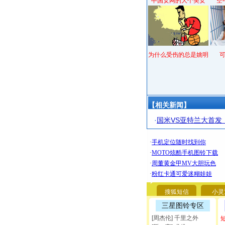
中国女网的大个美女
空
为什么受伤的总是姚明
【相关新闻】
·
国米VS亚特兰大首发
搜狐短信
小灵
三星图铃专区
[周杰伦] 千里之外