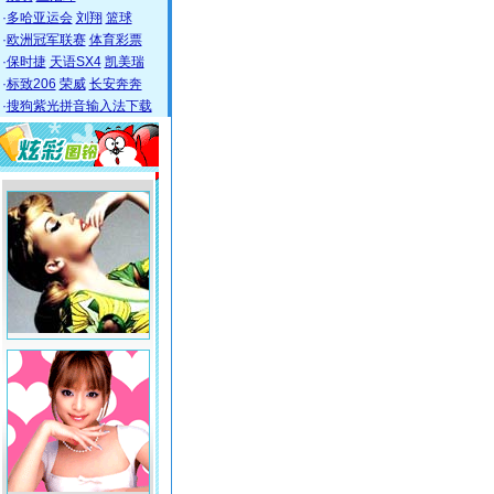
·
多哈亚运会
刘翔
篮球
·
欧洲冠军联赛
体育彩票
·
保时捷
天语SX4
凯美瑞
·
标致206
荣威
长安奔奔
·
搜狗紫光拼音输入法下载