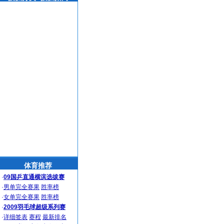
体育推荐
·
09国乒直通横滨选拔赛
·
男单完全赛果
胜率榜
·
女单完全赛果
胜率榜
·
2009羽毛球超级系列赛
·
详细签表
赛程
最新排名