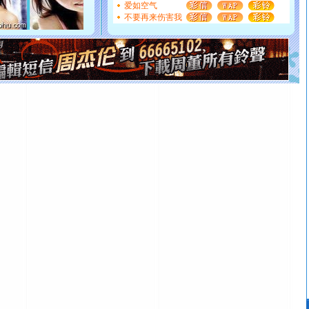
都要快乐噢!
爱如空气
[圣诞节]
奉上一颗祝福的心,在这个特别的日子里,愿幸福,
不要再来伤害我
如意,快乐,鲜花,一切美好的祝愿与你同在.圣诞快乐!
[元旦]
看到你我会触电；看不到你我要充电；没有你我会
断电。爱你是我职业，想你是我事业，抱你是我特长，吻
你是我专业！水晶之恋祝你新年快乐
[元旦]
如果上天让我许三个愿望，一是今生今世和你在一
起；二是再生再世和你在一起；三是三生三世和你不再分
离。水晶之恋祝你新年快乐
[元旦]
当我狠下心扭头离去那一刻，你在我身后无助地哭
泣，这痛楚让我明白我多么爱你。我转身抱住你：这猪不
卖了。水晶之恋祝你新年快乐。
[春节]
风柔雨润好月圆，半岛铁盒伴身边，每日尽显开心
颜！冬去春来似水如烟，劳碌人生需尽欢！听一曲轻歌，
道一声平安！新年吉祥万事如愿
[春节]
传说薰衣草有四片叶子：第一片叶子是信仰，第二
片叶子是希望，第三片叶子是爱情，第四片叶子是幸运。
送你一棵薰衣草，愿你新年快乐！