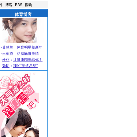
件
-
博客
-
BBS
-
搜狗
体育博客
·
莫慧兰
：
体育明星贺新年
·
王军霞
：
动脑筋做事情
·
杜丽
：
让健康围绕着你！
·
孙玥
：
我的“年终总结”