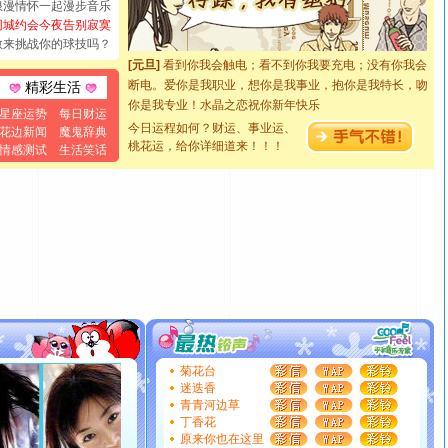
浪漫情怀一起漫步音乐
[圣诞节]
奉上一颗祝福的心,在这个特别的日子里,愿幸福,
同城约会今夜告别寂寞
如意,快乐,鲜花,一切美好的祝愿与你同在.圣诞快乐!
敢来挑战你的球技吗？
[元旦]
看到你我会触电；看不到你我要充电；没有你我会
断电。爱你是我职业，想你是我事业，抱你是我特长，吻
精彩生活
你是我专业！水晶之恋祝你新年快乐
[元旦]
如果上天让我许三个愿望，一是今生今世和你在一
星座运势
每日财运
今日运程如何？财运、事业运、
花边新闻
魔鬼辞典
起；二是再生再世和你在一起；三是三生三世和你不再分
桃花运，给你详细道来！！！
情感测试
生活笑话
离。水晶之恋祝你新年快乐
[元旦]
当我狠下心扭头离去那一刻，你在我身后无助地哭
泣，这痛楚让我明白我多么爱你。我转身抱住你：这猪不
卖了。水晶之恋祝你新年快乐。
[春节]
风柔雨润好月圆，半岛铁盒伴身边，每日尽显开心
颜！冬去春来似水如烟，劳碌人生需尽欢！听一曲轻歌，
道一声平安！新年吉祥万事如愿
[春节]
传说薰衣草有四片叶子：第一片叶子是信仰，第二
片叶子是希望，第三片叶子是爱情，第四片叶子是幸运。
送你一棵薰衣草，愿你新年快乐！
[圣诞节]
圣诞节到了，想想没什么送给你的，又不打算给
菊花台
你太多，只有给你五千万：千万快乐！千万要健康！千万
迷迭香
要平安！千万要知足！千万不要忘记我！
青青河边草
[圣诞节]
不只这样的日子才会想起你,而是这样的日子才
丁香花
能正大光明地骚扰你,告诉你,圣诞要快乐!新年要快乐!天天
原来你也在这里