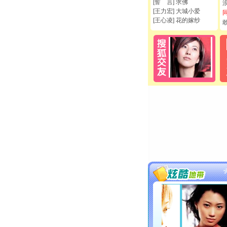
[誓 言] 求佛
[王力宏] 大城小爱
[王心凌] 花的嫁纱