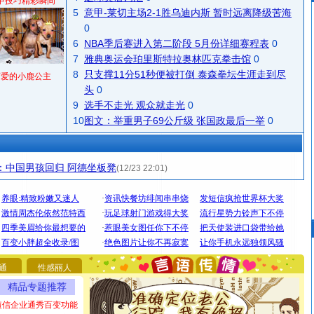
中技巧精彩瞬间
5
意甲-莱切主场2-1胜乌迪内斯 暂时远离降级苦海
0
6
NBA季后赛进入第二阶段 5月份详细赛程表
0
7
雅典奥运会珀里斯特拉奥林匹克拳击馆
0
8
只支撑11分51秒便被打倒 泰森拳坛生涯走到尽
可爱的小鹿公主
头
0
9
选手不走光 观众就走光
0
10
图文：举重男子69公斤级 张国政最后一举
0
：中国男孩回归 阿德坐板凳
(12/23 22:01)
[圣诞节]
圣诞节到了，想想没什么送给你的，又不打算给
你太多，只有给你五千万：千万快乐！千万要健康！千万
要平安！千万要知足！千万不要忘记我！
通
性感丽人
[圣诞节]
不只这样的日子才会想起你,而是这样的日子才
精品专题推荐
能正大光明地骚扰你,告诉你,圣诞要快乐!新年要快乐!天天
短信企业通秀百变功能
都要快乐噢!