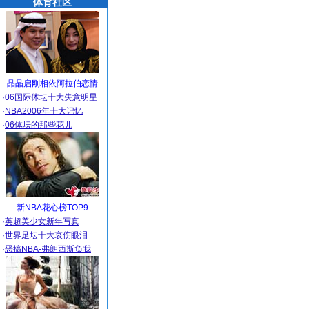
体育社区
晶晶启刚相依阿拉伯恋情
·
06国际体坛十大失意明星
·
NBA2006年十大记忆
·
06体坛的那些花儿
新NBA花心榜TOP9
·
英超美少女新年写真
·
世界足坛十大哀伤眼泪
·
恶搞NBA-弗朗西斯负我