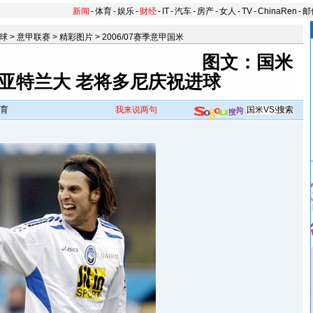
新闻
-
体育
-
娱乐
-
财经
-
IT
-
汽车
-
房产
-
女人
-
TV
-
ChinaRen
-
邮
球
>
意甲联赛
>
精彩图片
>
2006/07赛季意甲国米
图文：国米
S亚特兰大 老将多尼庆祝进球
育
我来说两句