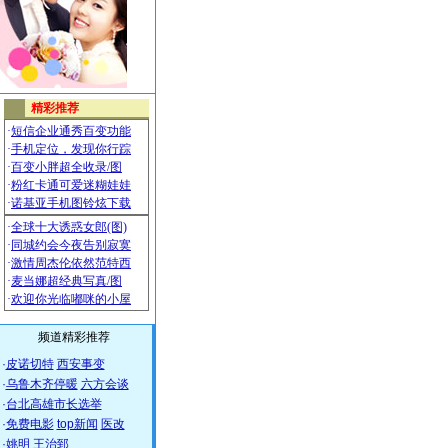
频道精彩推荐
·
皮诺切特
西安事变
·
乌鲁木齐停暖
六方会谈
·
台北高雄市长选举
·
免费电影
top新闻
医改
·
姚明
王治郅