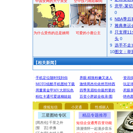
中国女网的大个美女
空中技巧精彩瞬间
5
意甲-莱切
0
6
NBA季
7
雅典奥运
8
只支撑1
为什么受伤的总是姚明
可爱的小鹿公主
头
0
9
选手不走
10
图文：举
【相关新闻】
[圣诞节]
你太多，
要平安！
[圣诞节]
能正大光明
都要快乐噢
[圣诞节]
如意,快乐
搜狐短信
小灵通
性感丽人
[元旦]
看
三星图铃专区
精品专题推荐
断电。爱
[周杰伦] 千里之外
短信企业通秀百变功能
你是我专
[誓 言] 求佛
浪漫情怀一起漫步音乐
[元旦]
如