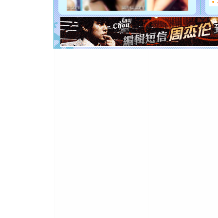
[元旦]
如
起；二是
离。水晶
[元旦]
当
泣，这痛
卖了。水
[春节]
风
颜！冬去
道一声平
[春节]
传
片叶子是
送你一棵