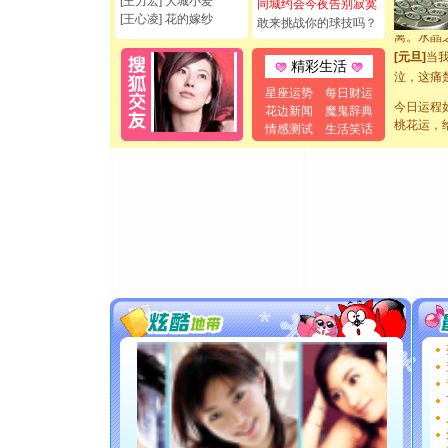
[王力宏] 大城小爱
同城约会今夜告别寂寞
起；二是
[王心凌] 花的嫁纱
敢来挑战你的球技吗？
离。水晶
[元旦]
当
精彩生活
泣，这痛
卖了。水
星座运势
每日财运
今日运程
[春节]
风
花边新闻
魔鬼辞典
桃花运，
情感测试
生活笑话
颜！冬去
道一声平
[春节]
传
片叶子是
送你一棵
[圣诞节]
你太多，
要平安！
[圣诞节]
能正大光明
都要快乐噢
[圣诞节]
如意,快乐
[元旦]
看
断电。爱
你是我专