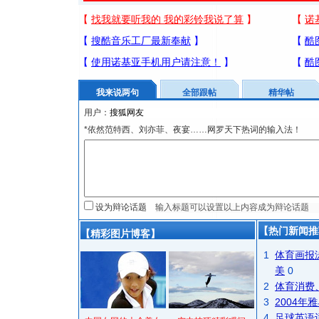
我来说两句
全部跟帖
精华帖
用户：
*依然范特西、刘亦菲、夜宴……网罗天下热词的输入法！
设为辩论话题
【热门新闻推
【精彩图片博客】
1
体育画报
美
0
2
体育消费
3
2004
4
足球英语