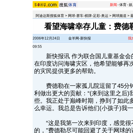
新闻
-
体育
-
娱
阿迪达斯搜狐体育
>
网球-赛车-棋牌-足彩-奥运
>
网球频道
>
看望海啸幸存儿童：费德勒
2006年12月24日
金羊网-新快报
我
09:55
新快报讯 作为联合国儿童基金会
在印度访问海啸灾区，他希望能够再
的灾民提供更多的帮助。
费德勒在一家孤儿院逗留了45分
利做出更大的贡献：“(来到这里之后
些。我正处于巅峰时期，挣到了如此
么幸运。我总是告诉他们(小孩子)我
“这是我第一次来到印度，感觉很
的，”费德勒尽可能回避了关于网球的