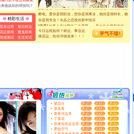
同城约会今夜告别寂寞
[元旦]
看到你我会触电；看不到你我要充电；没有你我会
敢来挑战你的球技吗？
断电。爱你是我职业，想你是我事业，抱你是我特长，吻
你是我专业！水晶之恋祝你新年快乐
精彩生活
[元旦]
如果上天让我许三个愿望，一是今生今世和你在一
星座运势
每日财运
起；二是再生再世和你在一起；三是三生三世和你不再分
今日运程如何？财运、事业运、
花边新闻
魔鬼辞典
离。水晶之恋祝你新年快乐
桃花运，给你详细道来！！！
情感测试
生活笑话
[元旦]
当我狠下心扭头离去那一刻，你在我身后无助地哭
泣，这痛楚让我明白我多么爱你。我转身抱住你：这猪不
卖了。水晶之恋祝你新年快乐。
[春节]
风柔雨润好月圆，半岛铁盒伴身边，每日尽显开心
颜！冬去春来似水如烟，劳碌人生需尽欢！听一曲轻歌，
道一声平安！新年吉祥万事如愿
[春节]
传说薰衣草有四片叶子：第一片叶子是信仰，第二
片叶子是希望，第三片叶子是爱情，第四片叶子是幸运。
送你一棵薰衣草，愿你新年快乐！
[圣诞节]
圣诞节到了，想想没什么送给你的，又不打算给
你太多，只有给你五千万：千万快乐！千万要健康！千万
菊花台
要平安！千万要知足！千万不要忘记我！
迷迭香
[圣诞节]
不只这样的日子才会想起你,而是这样的日子才
青青河边草
能正大光明地骚扰你,告诉你,圣诞要快乐!新年要快乐!天天
丁香花
原来你也在这里
都要快乐噢!
爱如空气
[圣诞节]
奉上一颗祝福的心,在这个特别的日子里,愿幸福,