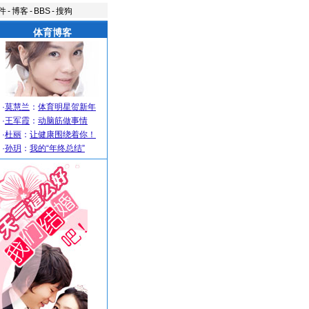
件
-
博客
-
BBS
-
搜狗
体育博客
·
莫慧兰
：
体育明星贺新年
·
王军霞
：
动脑筋做事情
·
杜丽
：
让健康围绕着你！
·
孙玥
：
我的“年终总结”