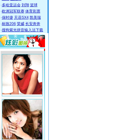
·
多哈亚运会
刘翔
篮球
·
欧洲冠军联赛
体育彩票
·
保时捷
天语SX4
凯美瑞
·
标致206
荣威
长安奔奔
·
搜狗紫光拼音输入法下载