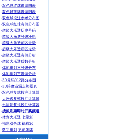
·
双色球红球遗漏图表
·
双色球蓝球遗漏图表
·
双色球投注参考分布图
·
双色球红球奇偶分布图
·
超级大乐透历史号码
·
超级大乐透号码冷热
·
超级大乐透前区走势
·
超级大乐透后区走势
·
超级大乐透奇偶分析
·
超级大乐透质数分析
·
体彩排列三号码分布
·
体彩排列三遗漏分析
·
3D号码012路分布图
·
3D跨度遗漏走势图表
·
双色球复式投注计算器
·
大乐透复式投注计算器
·
七星彩复式投注计算器
·
搜狐彩票即时开奖频道
·
体彩大乐透
七星彩
·
福彩双色球
福彩3d
·
数字排列
竞彩篮球