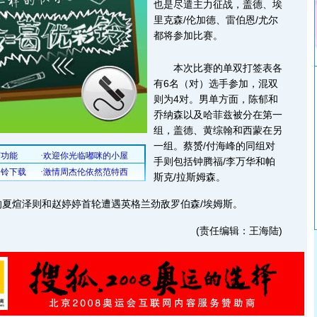
也是尽遣主力征战，盖德、埃
里克森/伦加德、雷伯恩/尤尔
都将参加比赛。
本次比赛的单双打签表各
有6名（对）选手参加，混双
则为4对。男单方面，陈郁和
乔纳森以及哈菲兹被分在第一
组，盖德、黄综翰和西蒙在另
一组。蔡赟/付海峰的同组对
手则包括钟腾福/李万华和帕
斯克/拉斯姆森。
煊泽则和赵婷婷首轮遭遇英格兰劲敌罗伯森/埃姆斯。
(责任编辑：王海陆)