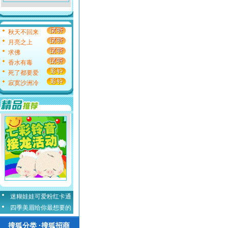
秋天不回来
月亮之上
求佛
香水有毒
死了都要爱
寂寞沙洲冷
迷糊娃娃可爱粉红卡通
四季美眉给你最想要的
搜狐分类 ·搜狐招商