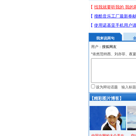
我来说两句
用户：
*依然范特西、刘亦菲、夜
设为辩论话题
【精彩图片博客】
中国女网的大个美女
空