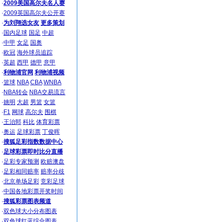
·
2009美国高尔夫名人赛
·
2009英国高尔夫公开赛
·
为刘翔选女友
更多策划
·
国内足球
国足
中超
·
中甲
女足
国奥
·
欧冠
海外球员追踪
·
英超
西甲
德甲
意甲
·
利物浦官网
利物浦视频
·
篮球
NBA
CBA
WNBA
·
NBA转会
NBA交易流言
·
姚明
大超
男篮
女篮
·
F1
网球
高尔夫
围棋
·
王治郅
科比
体育彩票
·
奥运
足球彩票
丁俊晖
·
搜狐足彩指数数据中心
·
足球彩票即时比分直播
·
足彩专家预测
欧赔澳盘
·
足彩相同赔率
赔率分歧
·
北京单场足彩
竞彩足球
·
中国各地彩票开奖时间
·
搜狐彩票图表频道
·
双色球大小分布图表
·
双色球红蓝综合图表