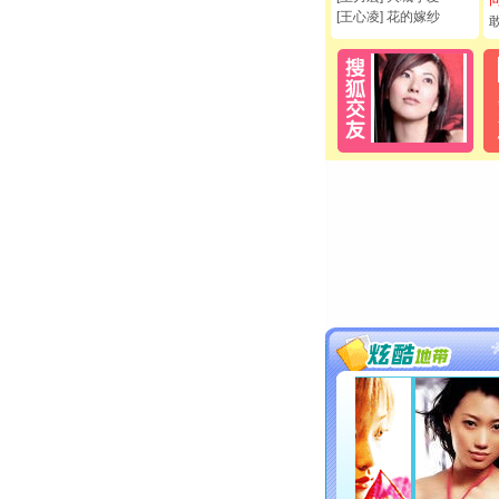
[王心凌] 花的嫁纱