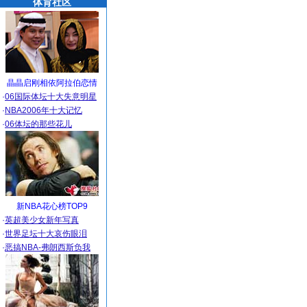
体育社区
晶晶启刚相依阿拉伯恋情
·
06国际体坛十大失意明星
·
NBA2006年十大记忆
·
06体坛的那些花儿
新NBA花心榜TOP9
·
英超美少女新年写真
·
世界足坛十大哀伤眼泪
·
恶搞NBA-弗朗西斯负我