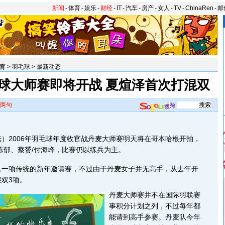
新闻
-
体育
-
娱乐
-
财经
-
IT
-
汽车
-
房产
-
女人
-
TV
-
ChinaRen
-
邮
育
>
羽毛球
>
最新动态
羽球大师赛即将开战 夏煊泽首次打混双
两句
2006年羽毛球年度收官战丹麦大师赛明天将在哥本哈根开拍，
陈郁、蔡赟/付海峰，比赛仍以练兵为主。
项传统的新年邀请赛，不过由于丹麦女子并无高手，从去年开
双3项。
丹麦大师赛并不在国际羽联赛
事积分计划之列，不过每年都
能请到高手参赛。丹麦队今年