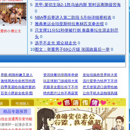
5
意甲-莱切主场2-1胜乌迪内斯 暂时远离降级苦海
0
6
NBA季后赛进入第二阶段 5月份详细赛程表
0
7
雅典奥运会珀里斯特拉奥林匹克拳击馆
0
8
只支撑11分51秒便被打倒 泰森拳坛生涯走到尽
可爱的小鹿公主
头
0
9
选手不走光 观众就走光
0
10
图文：举重男子69公斤级 张国政最后一举
0
[圣诞节]
圣诞节到了，想想没什么送给你的，又不打算给
你太多，只有给你五千万：千万快乐！千万要健康！千万
要平安！千万要知足！千万不要忘记我！
通
性感丽人
[圣诞节]
不只这样的日子才会想起你,而是这样的日子才
精品专题推荐
能正大光明地骚扰你,告诉你,圣诞要快乐!新年要快乐!天天
都要快乐噢!
短信企业通秀百变功能
[圣诞节]
奉上一颗祝福的心,在这个特别的日子里,愿幸福,
浪漫情怀一起漫步音乐
如意,快乐,鲜花,一切美好的祝愿与你同在.圣诞快乐!