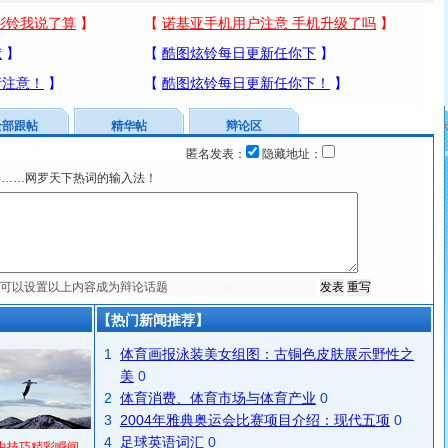
全部跟帖
精华帖
辩论区
匿名发表：
隐藏地址：
宴……网罗天下热词的输入法！
【热门新闻推荐】
1
体育画报泳装美女组图：古铜色皮肤展示野性之
美
0
2
体育消费、体育市场与体育产业
0
3
2004年雅典奥运会比赛项目介绍：现代五项
0
4
足球英语词汇
0
中技巧精彩瞬间