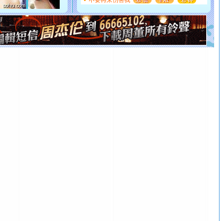
不要再来伤害我
如意,快乐,鲜花,一切美好的祝愿与你同在.圣诞快乐!
[元旦]
看到你我会触电；看不到你我要充电；没有你我会
断电。爱你是我职业，想你是我事业，抱你是我特长，吻
你是我专业！水晶之恋祝你新年快乐
[元旦]
如果上天让我许三个愿望，一是今生今世和你在一
起；二是再生再世和你在一起；三是三生三世和你不再分
离。水晶之恋祝你新年快乐
[元旦]
当我狠下心扭头离去那一刻，你在我身后无助地哭
泣，这痛楚让我明白我多么爱你。我转身抱住你：这猪不
卖了。水晶之恋祝你新年快乐。
[春节]
风柔雨润好月圆，半岛铁盒伴身边，每日尽显开心
颜！冬去春来似水如烟，劳碌人生需尽欢！听一曲轻歌，
道一声平安！新年吉祥万事如愿
[春节]
传说薰衣草有四片叶子：第一片叶子是信仰，第二
片叶子是希望，第三片叶子是爱情，第四片叶子是幸运。
送你一棵薰衣草，愿你新年快乐！