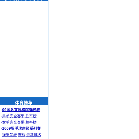
体育推荐
·
09国乒直通横滨选拔赛
·
男单完全赛果
胜率榜
·
女单完全赛果
胜率榜
·
2009羽毛球超级系列赛
·
详细签表
赛程
最新排名