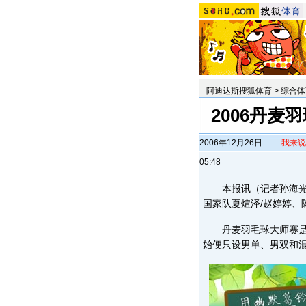
阿迪达斯搜狐体育
>
综合体
2006丹麦
2006年12月26日
我来说
05:48
本报讯（记者孙海光）
国家队夏煊泽/赵婷婷、
丹麦羽毛球大师赛是一
始便只设男单、男双和混