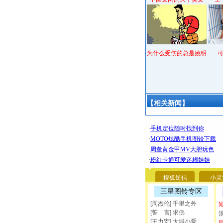
为什么受伤的总是姚明
【相关新闻】
搜狐短信
小灵
三星图铃专区
[周杰伦] 千里之外
[誓 言] 求佛
[王力宏] 大城小爱