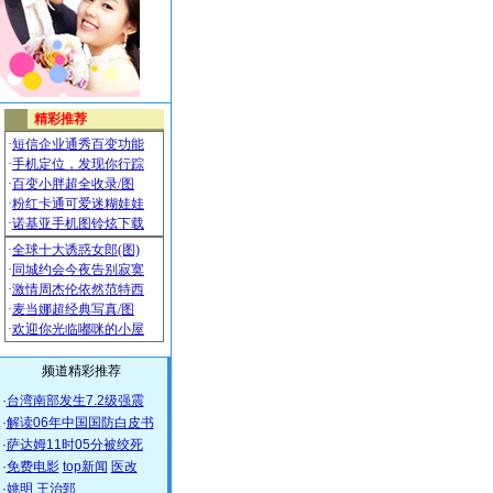
频道精彩推荐
·
台湾南部发生7.2级强震
·
解读06年中国国防白皮书
·
萨达姆11时05分被绞死
·
免费电影
top新闻
医改
·
姚明
王治郅