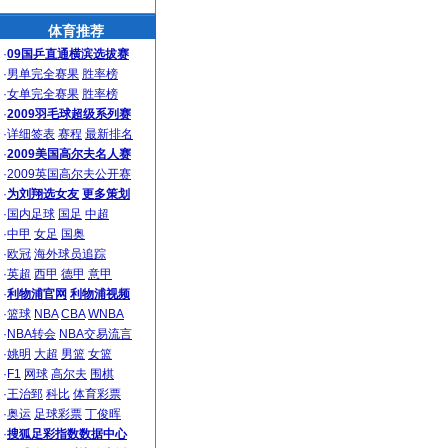
体育推荐
·
09国乒直通横滨选拔赛
·
男单完全赛果
胜率榜
·
女单完全赛果
胜率榜
·
2009羽毛球超级系列赛
·
详细签表
赛程
最新排名
·
2009美国高尔夫名人赛
·
2009英国高尔夫公开赛
·
为刘翔选女友
更多策划
·
国内足球
国足
中超
·
中甲
女足
国奥
·
欧冠
海外球员追踪
·
英超
西甲
德甲
意甲
·
利物浦官网
利物浦视频
·
篮球
NBA
CBA
WNBA
·
NBA转会
NBA交易流言
·
姚明
大超
男篮
女篮
·
F1
网球
高尔夫
围棋
·
王治郅
科比
体育彩票
·
奥运
足球彩票
丁俊晖
·
搜狐足彩指数数据中心