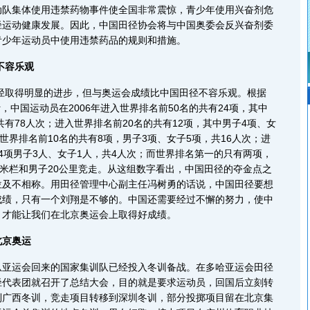
动队集体使用违禁药物事件使全国非常震惊，青少年使用兴奋剂危
径运动健康发展。因此，中国田径协会将与中国奥委会反兴奋剂委
青少年运动员中使用违禁药品的规则和措施。
不容乐观
径取得明显的进步，但与奥运会成绩比中国田径不容乐观。根据
的统计，中国运动员在2006年进入世界排名前50名的共有24项，其中
共有78人次；进入世界排名前20名的共有12项，其中男子4项、女
入世界排名前10名的共有8项，男子3项、女子5项，共16人次；进
4项男子3人、女子1人，共4人次；而世界排名第一的只有两项，
0米栏和男子20公里竞走。从这组数字看出，中国田径的夺金点之
位及不相称。用田径管理中心副主任冯树勇的话说，中国田径要想
成绩，只有一个刘翔是不够的。中国还需要经过不懈的努力，使中
，才能让我们在北京奥运会上取得好成绩。
北京奥运
运会回来的国家集训队已经投入冬训备战。在多哈亚运会田径
径代表团就召开了总结大会，目的就是要求运动员，回国后立刻转
到广西冬训，竞走项目转移到深圳冬训，部分投掷项目留在北京集