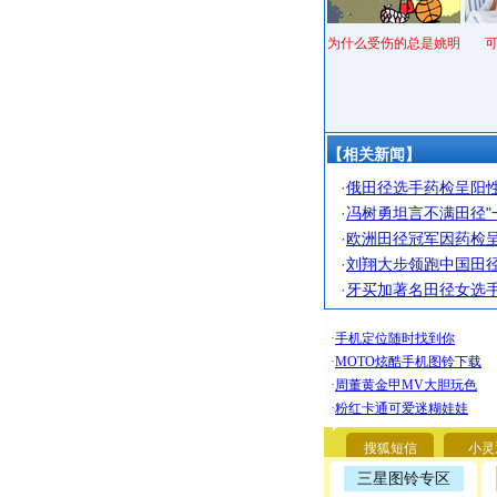
为什么受伤的总是姚明
【相关新闻】
·
俄田径选手药检呈阳性
·
冯树勇坦言不满田径"
·
欧洲田径冠军因药检呈
·
刘翔大步领跑中国田径
·
牙买加著名田径女选
搜狐短信
小灵
三星图铃专区