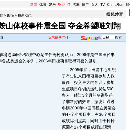
新闻
-
体育
-
娱乐
-
财经
-
IT
-
汽车
-
房产
-
女人
-
TV
-
ChinaRen
-
邮
育
>
田径
>
最新动态
鞍山体校事件震全国 夺金希望唯刘翔
育
我来说两句
(1)
总局田径管理中心副主任冯树勇认为，2006年是中国田径丰
6年备战奥运会的冬训，2006年田径项目取得可喜的进步。
2005年底，田管中心组织
了有史以来田径项目参加人数
最多，投入最大的冬训，参加
重点项目冬训的运动员达500
多人，经过3个月的冬训取得
了非常好的效果。据统计通过
冬训2006年中国田径在奥运会
的47个小项目中，有30个项目
成绩得到提高，同时由于种种
原因有17个项目成绩出现滑