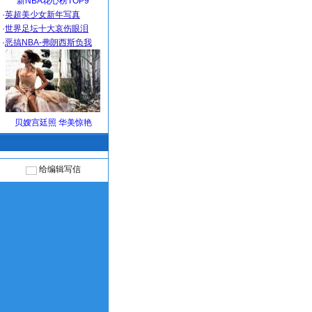
新NBA花心榜TOP9
·
英超美少女新年写真
·
世界足坛十大哀伤眼泪
·
恶搞NBA-弗朗西斯负我
贝嫂宫廷照 华美惊艳
给编辑写信