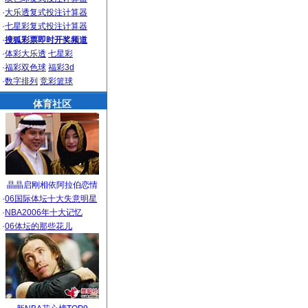
·
大乐透复式投注计算器
·
七星彩复式投注计算器
·
搜狐彩票即时开奖频道
·
体彩大乐透
七星彩
·
福彩双色球
福彩3d
·
数字排列
竞彩篮球
体育社区
晶晶启刚相依阿拉伯恋情
·
06国际体坛十大失意明星
·
NBA2006年十大记忆
·
06体坛的那些花儿