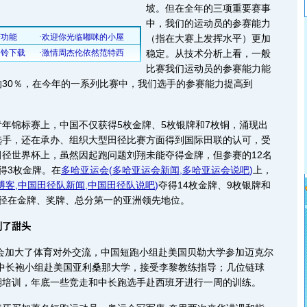
坡。但在全年的三项重要赛事
中，我们的运动员的参赛能力
（指在大赛上发挥水平）更加
稳定。从技术分析上看，一般
比赛我们运动员的参赛能力能
30％，在今年的一系列比赛中，我们选手的参赛能力提高到
锦标赛上，中国不仅获得5枚金牌、5枚银牌和7枚铜，涌现出
选手，还在承办、组织大型田径比赛方面得到国际田联的认可，受
径世界杯上，虽然因起跑问题刘翔未能夺得金牌，但参赛的12名
得3枚金牌。在
多哈亚运会
(
多哈亚运会新闻
,
多哈亚运会说吧
)
上，
博客
,
中国田径队新闻
,
中国田径队说吧
)
夺得14枚金牌、9枚银牌和
田径在金牌、奖牌、总分第一的亚洲领先地位。
到了甜头
会加大了体育对外交流，中国短跑小组赴美国贝勒大学参加迈克尔
；中长袍小组赴美国亚利桑那大学，接受李黎教练指导；几位链球
期培训，年底一些竞走和中长跑选手赴西班牙进行一周的训练。