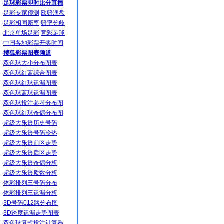
·
足球彩票即时比分直播
·
足彩专家预测
欧赔澳盘
·
足彩相同赔率
赔率分歧
·
北京单场足彩
竞彩足球
·
中国各地彩票开奖时间
·
搜狐彩票图表频道
·
双色球大小分布图表
·
双色球红蓝综合图表
·
双色球红球遗漏图表
·
双色球蓝球遗漏图表
·
双色球投注参考分布图
·
双色球红球奇偶分布图
·
超级大乐透历史号码
·
超级大乐透号码冷热
·
超级大乐透前区走势
·
超级大乐透后区走势
·
超级大乐透奇偶分析
·
超级大乐透质数分析
·
体彩排列三号码分布
·
体彩排列三遗漏分析
·
3D号码012路分布图
·
3D跨度遗漏走势图表
·
双色球复式投注计算器