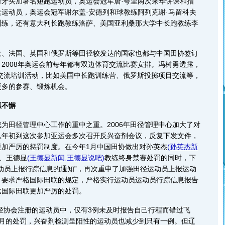
买加著名短跑运动员，奥运会冠军唐·夸里两次来华讲课和指
运动员，奥运会冠军谢尔盖·安德列和球教练阿列克谢·马留科夫
训练，还有意大利长跑教练洛萨、美国亚利桑那大学中长跑教练李
。
法国、英国和俄罗斯等田径较发达的国家也都与中国田协签订
2008年奥运会前每年都有双边体育交流比赛安排。冯树勇透露，
径交流培训活动，比如美国中长跑训练营、俄罗斯投掷项目交流等，
更多的参赛、锻炼机会。
抓不懈
田径管理中心工作的重中之重。2006年田径管理中心加大了对
从年初到这次参加亚运会多次召开反兴奋剂会议，反复下发文件，
更加严厉的惩罚制度。在今年1月中国田协做出对孙英杰
(
孙英杰新
、王德显
(
王德显新闻
,
王德显说吧
)
教练终身禁赛处罚的同时，下
动员上报行踪信息的通知”，再次重申了加强田径运动员上报运动
。要求严格国际田联的规定，严格实行运动员运动员行踪信息报告
比国际田联更加严厉的处罚。
径协会注册的运动员中，仅有3例未及时报告自己行程而错过飞
个月的处罚，兴奋剂检测呈阳性的运动员也减少到只有一例。但辽