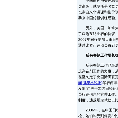
中国田径协会还聘请牙
导训练；俄罗斯著名竞走
也亲自来华讲课和指导
黎来中国传授训练经验
另外，美国、加拿大、
了双边互访比赛的协议，
2007年同样要加大田
通过比赛让运动员得到
反兴奋剂工作要长
反兴奋剂工作已经成为
反兴奋剂工作的力度，
甚至制定了比国际田联
闻
,
孙英杰说吧
)
禁赛两年
发出了“关于加强田径运
员行踪信息的管理工作
制度，违反规定就处以
2006年，在中国田
检，她们均受到停赛3