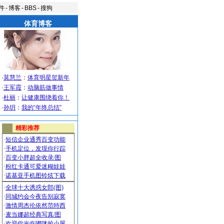
件
-
博客
-
BBS
-
搜狗
体育博客
·
莫慧兰
：
体育明星贺新年
·
王军霞
：
动脑筋做事情
·
杜丽
：
让健康围绕着你！
·
孙玥
：
我的“年终总结”