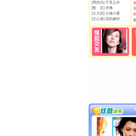
[周杰伦] 千里之外
[誓 言] 求佛
[王力宏] 大城小爱
[王心凌] 花的嫁纱