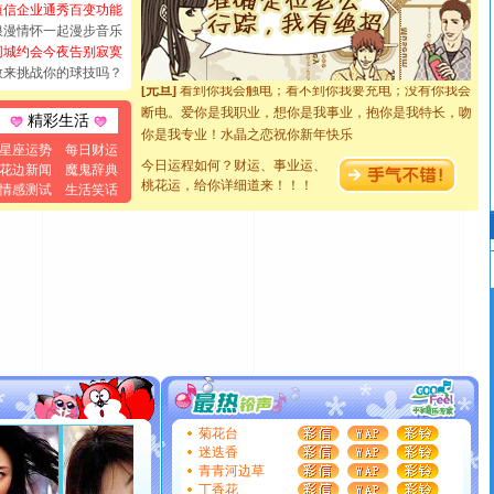
短信企业通秀百变功能
都要快乐噢!
浪漫情怀一起漫步音乐
[圣诞节]
奉上一颗祝福的心,在这个特别的日子里,愿幸福,
同城约会今夜告别寂寞
如意,快乐,鲜花,一切美好的祝愿与你同在.圣诞快乐!
敢来挑战你的球技吗？
[元旦]
看到你我会触电；看不到你我要充电；没有你我会
断电。爱你是我职业，想你是我事业，抱你是我特长，吻
精彩生活
你是我专业！水晶之恋祝你新年快乐
[元旦]
如果上天让我许三个愿望，一是今生今世和你在一
星座运势
每日财运
起；二是再生再世和你在一起；三是三生三世和你不再分
今日运程如何？财运、事业运、
花边新闻
魔鬼辞典
桃花运，给你详细道来！！！
离。水晶之恋祝你新年快乐
情感测试
生活笑话
[元旦]
当我狠下心扭头离去那一刻，你在我身后无助地哭
泣，这痛楚让我明白我多么爱你。我转身抱住你：这猪不
卖了。水晶之恋祝你新年快乐。
[春节]
风柔雨润好月圆，半岛铁盒伴身边，每日尽显开心
颜！冬去春来似水如烟，劳碌人生需尽欢！听一曲轻歌，
道一声平安！新年吉祥万事如愿
[春节]
传说薰衣草有四片叶子：第一片叶子是信仰，第二
片叶子是希望，第三片叶子是爱情，第四片叶子是幸运。
送你一棵薰衣草，愿你新年快乐！
[圣诞节]
圣诞节到了，想想没什么送给你的，又不打算给
你太多，只有给你五千万：千万快乐！千万要健康！千万
菊花台
要平安！千万要知足！千万不要忘记我！
迷迭香
青青河边草
[圣诞节]
不只这样的日子才会想起你,而是这样的日子才
丁香花