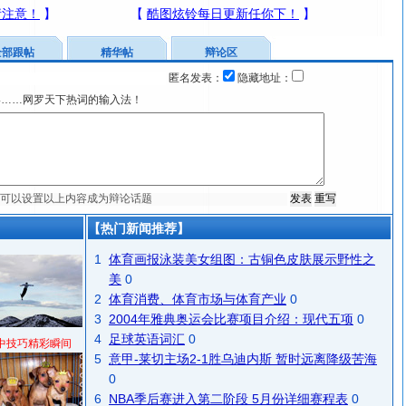
全部跟帖
精华帖
辩论区
匿名发表：
隐藏地址：
宴……网罗天下热词的输入法！
【热门新闻推荐】
1
体育画报泳装美女组图：古铜色皮肤展示野性之
美
0
2
体育消费、体育市场与体育产业
0
3
2004年雅典奥运会比赛项目介绍：现代五项
0
4
足球英语词汇
0
中技巧精彩瞬间
5
意甲-莱切主场2-1胜乌迪内斯 暂时远离降级苦海
0
6
NBA季后赛进入第二阶段 5月份详细赛程表
0