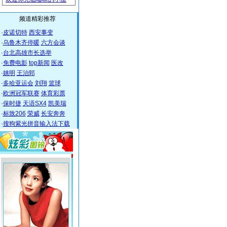
频道精彩推荐
·
皮诺切特
西安事变
·
乌鲁木齐停暖
六方会谈
·
台北高雄市长选举
·
免费电影
top新闻
医改
·
姚明
王治郅
·
多哈亚运会
刘翔
篮球
·
欧洲冠军联赛
体育彩票
·
保时捷
天语SX4
凯美瑞
·
标致206
荣威
长安奔奔
·
搜狗紫光拼音输入法下载