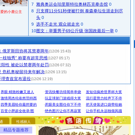
7
雅典奥运会珀里斯特拉奥林匹克拳击馆
0
8
只支撑11分51秒便被打倒 泰森拳坛生涯走到尽
可爱的小鹿公主
头
0
9
选手不走光 观众就走光
0
10
图文：举重男子69公斤级 张国政最后一举
0
 俄罗斯田协将其禁赛两年
(12/26 15:43)
一枝独秀" 称要有超常思维
(12/27 05:17)
阳性 被处以禁赛两年处罚
(12/26 07:32)
 危机奥秘留待来年解决
(12/26 13:15)
手理查兹宣布退役
(12/26 12:19)
[圣诞节]
圣诞节到了，想想没什么送给你的，又不打算给
你太多，只有给你五千万：千万快乐！千万要健康！千万
要平安！千万要知足！千万不要忘记我！
通
性感丽人
[圣诞节]
不只这样的日子才会想起你,而是这样的日子才
精品专题推荐
能正大光明地骚扰你,告诉你,圣诞要快乐!新年要快乐!天天